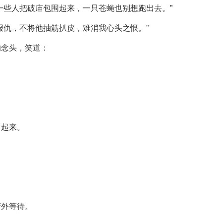
一些人把破庙包围起来，一只苍蝇也别想跑出去。”
报仇，不将他抽筋扒皮，难消我心头之恨。”
的念头，笑道：
了起来。
府外等待。