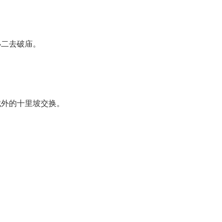
小二去破庙。
城外的十里坡交换。
。