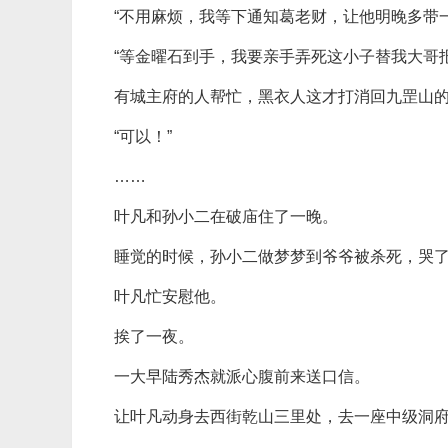
“不用麻烦，我等下通知葛老财，让他明晚多带
“等金曜石到手，我要亲手弄死这小子替我大哥
有城主府的人帮忙，黑衣人这才打消回九罡山
“可以！”
……
叶凡和孙小二在破庙住了一晚。
睡觉的时候，孙小二做梦梦到爷爷被杀死，哭
叶凡忙安慰他。
挨了一夜。
一大早陆秀杰就派心腹前来送口信。
让叶凡动身去西街乾山三里处，去一座中级洞