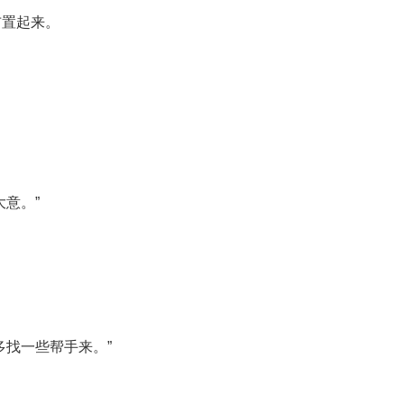
布置起来。
意。”
多找一些帮手来。”