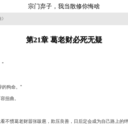
宗门弃子，我当散修你悔啥
啥》
第21章 葛老财必死无疑
”
碎的狗命。”
面容扭曲。
就看不惯葛老财嚣张跋扈，欺压良善，日后定会成为自己路上的