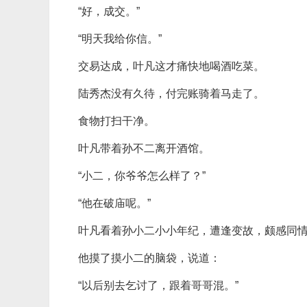
“好，成交。”
“明天我给你信。”
交易达成，叶凡这才痛快地喝酒吃菜。
陆秀杰没有久待，付完账骑着马走了。
食物打扫干净。
叶凡带着孙不二离开酒馆。
“小二，你爷爷怎么样了？”
“他在破庙呢。”
叶凡看着孙小二小小年纪，遭逢变故，颇感同
他摸了摸小二的脑袋，说道：
“以后别去乞讨了，跟着哥哥混。”