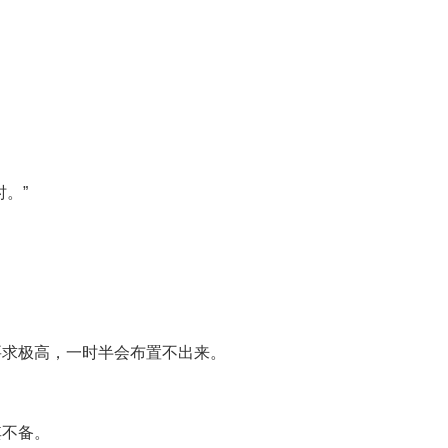
。”
要求极高，一时半会布置不出来。
其不备。