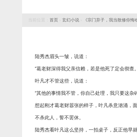
当前位置：
首页
›
玄幻小说
›
《宗门弃子，我当散修你悔
陆秀杰眉头一皱，说道：
“葛老财深得我父亲信赖，若是他死了定会彻查。
叶凡才不管这些，说道：
“其他的事情我不管，你自己处理，我只要这杂
想起刚才葛老财嚣张的样子，叶凡杀意汹涌，
不杀此人，誓不罢休。
陆秀杰看叶凡这么坚持，一拍桌子，反正他早