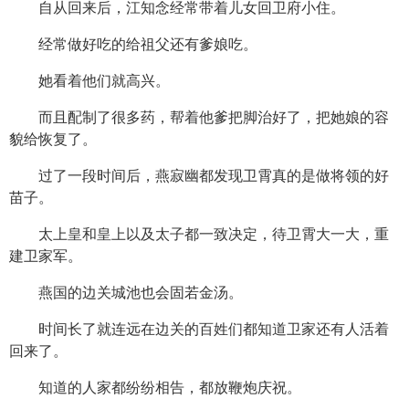
自从回来后，江知念经常带着儿女回卫府小住。
经常做好吃的给祖父还有爹娘吃。
她看着他们就高兴。
而且配制了很多药，帮着他爹把脚治好了，把她娘的容
貌给恢复了。
过了一段时间后，燕寂幽都发现卫霄真的是做将领的好
苗子。
太上皇和皇上以及太子都一致决定，待卫霄大一大，重
建卫家军。
燕国的边关城池也会固若金汤。
时间长了就连远在边关的百姓们都知道卫家还有人活着
回来了。
知道的人家都纷纷相告，都放鞭炮庆祝。