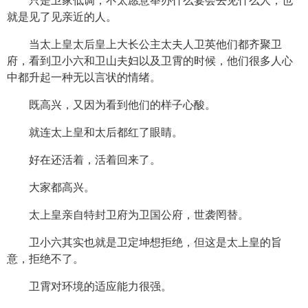
只是卫家低调，不太愿意举办什么宴会去见什么人，也
就是见了见亲近的人。
当太上皇太后皇上大长公主太夫人卫英他们都齐聚卫
府，看到卫小六和卫山夫妇以及卫霄的时候，他们很多人心
中都升起一种无以言状的情绪。
既高兴，又因为看到他们的样子心酸。
就连太上皇和太后都红了眼睛。
好在还活着，活着回来了。
大家都高兴。
太上皇亲自特封卫府为卫国公府，世袭罔替。
卫小六其实也就是卫定坤想拒绝，但这是太上皇的旨
意，拒绝不了。
卫霄对环境的适应能力很强。