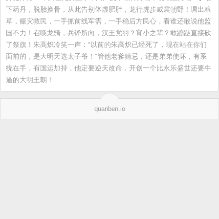
下药丹，脱胎换骨，从此告别体虚肥胖，龙行虎步威震朝野！调出粮
草，赈灾救民，一手抓前线军需，一手稳后方民心，看谁还敢说他监
国不力！召唤龙骑，兵锋所向，汉王党羽？宵小之辈？敢蹦跶直接砍
了祭旗！朱高炽冷笑一声：“以前的朱高炽已经死了，现在站在你们
面前的，是大明天选太子爷！”管他老爹猜忌，还是弟弟使坏，有系
统在手，有国运加持，他定要逆天改命，开创一个比永乐盛世还要牛
逼的大明王朝！
quanben.io