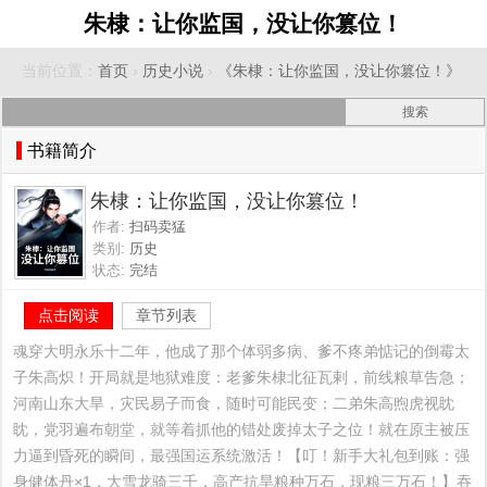
朱棣：让你监国，没让你篡位！
当前位置：
首页
›
历史小说
›
《朱棣：让你监国，没让你篡位！》
书籍简介
朱棣：让你监国，没让你篡位！
作者:
扫码卖猛
类别:
历史
状态:
完结
点击阅读
章节列表
魂穿大明永乐十二年，他成了那个体弱多病、爹不疼弟惦记的倒霉太
子朱高炽！开局就是地狱难度：老爹朱棣北征瓦剌，前线粮草告急；
河南山东大旱，灾民易子而食，随时可能民变；二弟朱高煦虎视眈
眈，党羽遍布朝堂，就等着抓他的错处废掉太子之位！就在原主被压
力逼到昏死的瞬间，最强国运系统激活！【叮！新手大礼包到账：强
身健体丹×1，大雪龙骑三千，高产抗旱粮种万石，现粮三万石！】吞