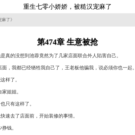
重生七零小娇娇，被糙汉宠麻了
宠麻了》
第474章 生意被抢
她是真的没想到池蓉竟然为了几家店面联合外人陷害自己。
店面，我都已经牺牲我自己了，王老板他骗我，说必须你也一起
能这样了。
自家姐姐。
今也只有这样了。
色快速去了店面前，开始装修的事情。
少挣钱。