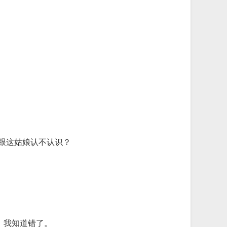
跟这姑娘认不认识？
，我知道错了。