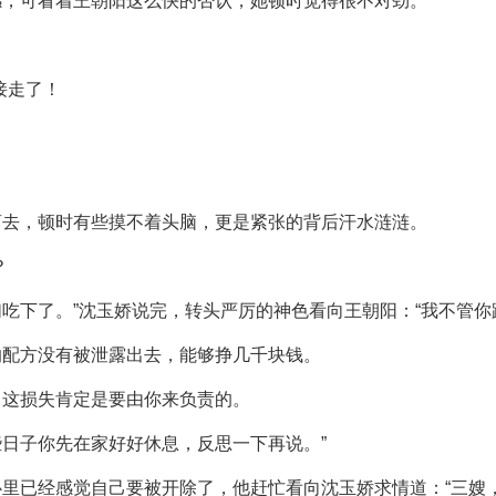
感，可看着王朝阳这么快的否认，她顿时觉得很不对劲。
接走了！
离去，顿时有些摸不着头脑，更是紧张的背后汗水涟涟。
？
吃下了。”沈玉娇说完，转头严厉的神色看向王朝阳：“我不管你
的配方没有被泄露出去，能够挣几千块钱。
，这损失肯定是要由你来负责的。
日子你先在家好好休息，反思一下再说。”
里已经感觉自己要被开除了，他赶忙看向沈玉娇求情道：“三嫂