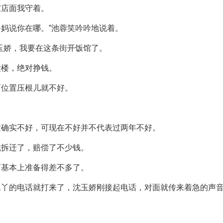
家店面我守着。
妈说你在哪。”池蓉笑吟吟地说着。
玉娇，我要在这条街开饭馆了。
大楼，绝对挣钱。
面位置压根儿就不好。
置确实不好，可现在不好并不代表过两年不好。
就拆迁了，赔偿了不少钱。
面基本上准备得差不多了。
丫的电话就打来了，沈玉娇刚接起电话，对面就传来着急的声音