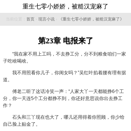
重生七零小娇娇，被糙汉宠麻了
当前位置：
首页
›
现言小说
›
《重生七零小娇娇，被糙汉宠麻了》
第23章 电报来了
“我在家不用上工吗，不去挣工分，分不到粮食咱们一家
子吃啥喝啥。
我不用照看你儿子，你闺女吗？”吴红叶掐着腰有理有据
道。
傅老二听了这话冷笑一声：“人家大丫一天都能挣6个工
分，你一天连5个工分都挣不到，你还好意思说你出去挣工
作？
石头和三丫现在也大了，哪儿还用得着你照顾，你少给
自己脸上贴金了。