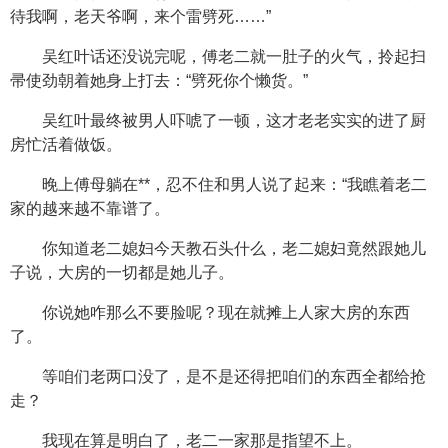
待我啊，老天爷啊，来个雷劈死……”
吴红叶话还没说完呢，傅老二就一肚子的火气，拎起扫
帚使劲朝着她身上打去：“劈死你个懒货。”
吴红叶最终被男人吓唬了一顿，这才老老实实的进了厨
房忙活着做饭。
晚上傅母躺在**，忍不住和男人说了起来：“我瞧着老二
家的越来越不靠谱了。
你知道老二媳妇今天教石头什么，老二媳妇竟然跟她儿
子说，大房的一切都是她儿子。
你说她咋那么不要脸呢？现在就摊上人家大房的东西
了。
等咱们老两口没了，是不是还得把咱们的东西全都给抢
走？
我现在算是明白了，老二一家那是指望不上。