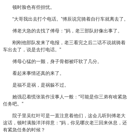
顿时脸色有些担忧。
“大哥我出去打个电话。”傅辰说完骑着自行车就离去了。
傅老大急的去找了傅母：“妈，老三部队好像出事了。
刚刚他部队发来了电报，老三看完之后二话不说就骑着
车出去了，说是去打电话。”
傅母心猛的一颤，身子骨都被吓软了几分。
看起来事情还真的来了。
是福不是祸，是祸躲不过。
她强忍着慌张装作没事人一般：“可能是你三弟有啥紧急
任务吧。”
院子里吴红叶可是一直注意着他们，这会儿听到傅老大
这话，顿时满脸洋洋得意：“妈，你见哪次老三回来休息，还
有紧急任务的时候？