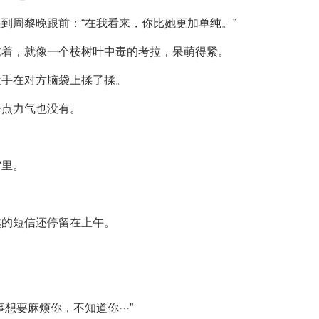
到周黎晚跟前：“在我看来，你比她更加单纯。”
吃着，就像一个桉树叶中毒的考拉，呆萌得紧。
大手在对方脑袋上揉了揉。
一点力气也没有。
窝里。
。
越的短信还停留在上午。
要麻烦你，不知道你···”