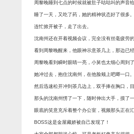
周黎晚睡到七点的时候就被肚子咕咕叫的声音
睡了一天，又吃了药，她的精神状态好了很多
连忙掀开被子，走了出去。
沈南州还在开着视频会议，完全没有丝毫疲劳
看到周黎晚醒来，他眼神示意茶几上，那边已
周黎晚看到瞬时眼睛一亮，小舅也太细心周到
她冲过去，抱住沈南州，在他脸颊上吧唧一口
然后迅速松开冲到茶几边上，双手捧在胸口，
那头的沈南州愣了一下，随时伸出大手，摸了
眼底的笑意充斥着整个办公室，视频那头正在
BOSS这是金屋藏娇被自己发现了！