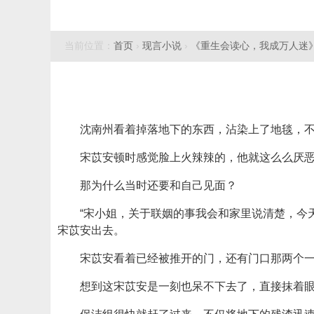
当前位置：
首页
›
现言小说
›
《重生会读心，我成万人迷
沈南州看着掉落地下的东西，沾染上了地毯，不
宋苡安顿时感觉脸上火辣辣的，他就这么么厌
那为什么当时还要和自己见面？
“宋小姐，关于联姻的事我会和家里说清楚，今
宋苡安出去。
宋苡安看着已经被推开的门，还有门口那两个
想到这宋苡安是一刻也呆不下去了，直接抹着