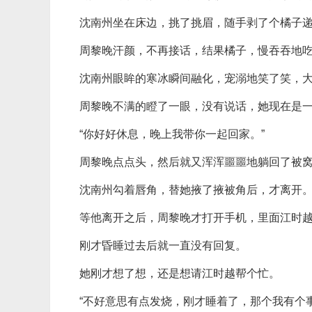
沈南州坐在床边，挑了挑眉，随手剥了个橘子递
周黎晚汗颜，不再接话，结果橘子，慢吞吞地
沈南州眼眸的寒冰瞬间融化，宠溺地笑了笑，
周黎晚不满的瞪了一眼，没有说话，她现在是
“你好好休息，晚上我带你一起回家。”
周黎晚点点头，然后就又浑浑噩噩地躺回了被
沈南州勾着唇角，替她掖了掖被角后，才离开
等他离开之后，周黎晚才打开手机，里面江时
刚才昏睡过去后就一直没有回复。
她刚才想了想，还是想请江时越帮个忙。
“不好意思有点发烧，刚才睡着了，那个我有个事想