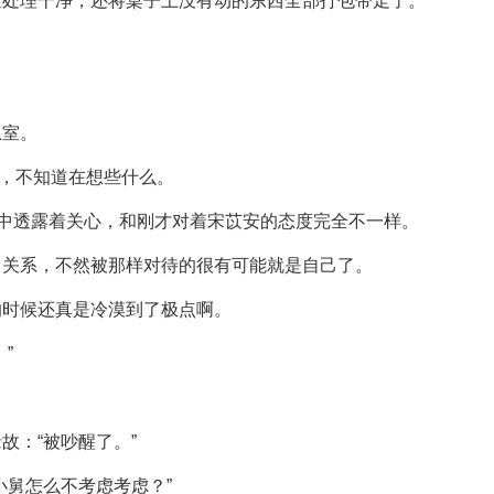
速处理干净，还将桌子上没有动的东西全部打包带走了。
。
息室。
板，不知道在想些什么。
沉中透露着关心，和刚才对着宋苡安的态度完全不一样。
了关系，不然被那样对待的很有可能就是自己了。
的时候还真是冷漠到了极点啊。
”
故：“被吵醒了。”
小舅怎么不考虑考虑？”