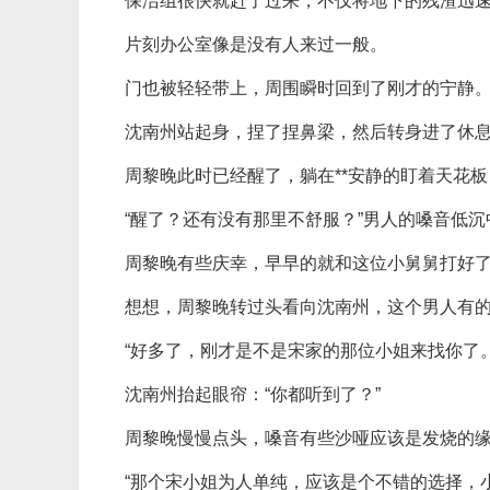
保洁组很快就赶了过来，不仅将地下的残渣迅
片刻办公室像是没有人来过一般。
门也被轻轻带上，周围瞬时回到了刚才的宁静
沈南州站起身，捏了捏鼻梁，然后转身进了休
周黎晚此时已经醒了，躺在**安静的盯着天花
“醒了？还有没有那里不舒服？”男人的嗓音低
周黎晚有些庆幸，早早的就和这位小舅舅打好
想想，周黎晚转过头看向沈南州，这个男人有
“好多了，刚才是不是宋家的那位小姐来找你了。
沈南州抬起眼帘：“你都听到了？”
周黎晚慢慢点头，嗓音有些沙哑应该是发烧的缘
“那个宋小姐为人单纯，应该是个不错的选择，