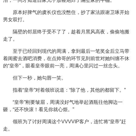
泪，一问才知道自家儿子放鞭炮炸了隔壁家的牛棚。
原本好脾气的虞长仪也没憋住，抄了家法跟谢卫琢开始
男女双打。
隔壁的邻居终于受不了了，趁着月黑风高夜，偷偷地搬
走了。
至于已经回到现代的周满，拿到最后一笔奖金后立马带
着闺蜜去酒吧消费，在点帅哥的环节见到前世对她纠缠不休
的“皇帝”，眼看皇帝眼前一亮，周满心里闪过一丝念头。
但下一秒，她勾唇一笑。
指着“皇帝”对着领班说道：“除了他，其他的都留下。”
“皇帝”刚要皱眉，周满没好气地举起酒瓶往他脚边一
砸，“还不快滚！看见你就心烦。”
领班为了讨好周满这个VVVVIP客户，连忙将“皇帝”赶
走。