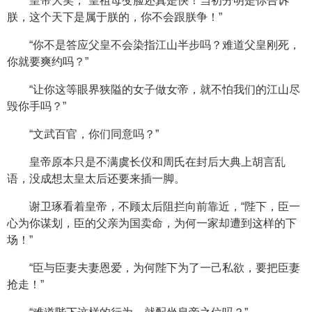
皇帝大笑，“皇祖母变脸还真是快！当初分明是你告诉
朕，这个天下是属于朕的，你不会跟朕争！”
“你不是答应父皇不会染指江山半步吗？难道父皇刚死，
你就要爽约吗？”
“让你这等眼界狭隘的女子做女帝，就不怕我们的江山尽
毁你手吗？”
“文武百官，你们同意吗？”
皇帝原本只是不满虞长仪和周氏在封后大典上胡言乱
语，没成想太皇太后还要来插一脚。
谢卫琢看着皇帝，不顾太后阻拦向前靠近，“陛下，臣一
心为你谋划，臣的父亲为国卖命，为何一家却遭到这样的下
场！”
“臣与臣妻夫妻恩爱，为何陛下为了一己私欲，要把臣妻
抢走！”