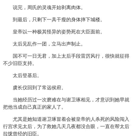
说完，周氏的灵魂开始剥离肉体。
到最后，只剩下一具干瘦的身体摔下城楼。
皇帝以一种极其怪异的姿势死在大臣面前。
太后见乱作一团，立马出声制止。
国不可一日无君，加上太后手段雷厉风行，很快就征得
不少旧臣支持。
太后登基后。
虞长仪回到了常远侯府。
当她经历过一次磨难在与谢卫琢相见，才意识到她早就
把他当成自己真正的家人了。
尤其是她知道谢卫琢冒着会被皇帝的人杀死的风险闯入
行宫求见太后，为了救她几天几夜都没合眼，一直在帮太后
拉拢曾经的旧臣。