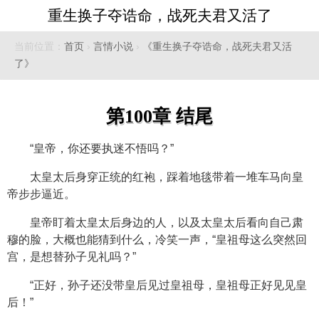
重生换子夺诰命，战死夫君又活了
当前位置：
首页
›
言情小说
›
《重生换子夺诰命，战死夫君又活
了》
第100章 结尾
“皇帝，你还要执迷不悟吗？”
太皇太后身穿正统的红袍，踩着地毯带着一堆车马向皇
帝步步逼近。
皇帝盯着太皇太后身边的人，以及太皇太后看向自己肃
穆的脸，大概也能猜到什么，冷笑一声，“皇祖母这么突然回
宫，是想替孙子见礼吗？”
“正好，孙子还没带皇后见过皇祖母，皇祖母正好见见皇
后！”