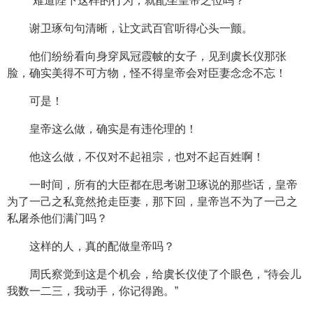
“难道陛下这样的行为，就配坐皇帝之位吗？”
谢卫琢句句清晰，让文武百官听得心头一颤。
他们纷纷看向身穿凤冠霞帔的女子，见到虞长仪那张
脸，确实美得不可方物，怪不得皇帝会对臣妻念念不忘！
可是！
皇帝这么做，确实是有违伦理的！
他这么做，不仅对不起祖宗，也对不起百姓啊！
一时间，所有的大臣都在思考谢卫琢说的那些话，皇帝
为了一己之私竟然抢走臣妻，那下回，皇帝岂不为了一己之
私屠杀他们满门吗？
这样的人，真的配做皇帝吗？
周氏察觉到这是个机会，给虞长仪使了个眼色，“待会儿
我数一二三，我动手，你记得跑。”