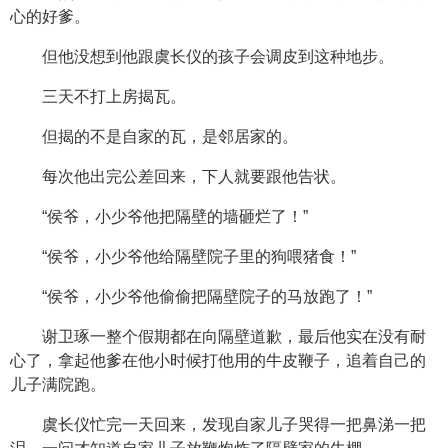
心的好爹。
但他没想到他跟虞长仪的孩子会调皮到这种地步。
三天不打上房揭瓦。
但揭的不是自家的瓦，是邻居家的。
每次他出完公差回来，下人就要跟他告状。
“侯爷，小少爷他把隔壁的墙砸烂了！”
“侯爷，小少爷他给隔壁院子里的狗喂猪食！”
“侯爷，小少爷他偷偷把隔壁院子的马放跑了！”
谢卫琢一整个假期都在向隔壁道歉，最后他实在没有耐
心了，拿起他爹在他小时候打他用的牛皮鞭子，追着自己的
儿子满院跑。
虞长仪忙完一天回来，发现自家儿子哭得一把鼻涕一把