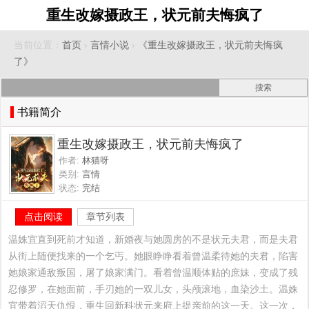
重生改嫁摄政王，状元前夫悔疯了
当前位置：
首页
›
言情小说
›
《重生改嫁摄政王，状元前夫悔疯
了》
书籍简介
重生改嫁摄政王，状元前夫悔疯了
作者:
林猫呀
类别:
言情
状态:
完结
点击阅读
章节列表
温姝宜直到死前才知道，新婚夜与她圆房的不是状元夫君，而是夫君
从街上随便找来的一个乞丐。她眼睁睁看着曾温柔待她的夫君，陷害
她娘家通敌叛国，屠了娘家满门。看着曾温顺体贴的庶妹，变成了残
忍修罗，在她面前，手刃她的一双儿女，头颅滚地，血染沙土。温姝
宜带着滔天仇恨，重生回新科状元来府上提亲前的这一天。这一次，