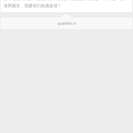
渣男贱女，我要你们血债血偿！
quanben.io