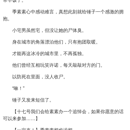
带早饭了。
季素素心中感动难言，真想此刻就给锤子一个感激的拥
抱。
小宅男虽然宅，但没让她的尸体臭。
身在城市的角落漂泊他们，只有抱团取暖。
才能再这冰冷的城市里，不再孤独。
他们曾经互相玩笑许诺，每天敲敲对方的门。
以防死在里面，没人收尸。
“咻！”
锤子又发来短信了。
【十七号我们会给素素办一个追悼会，如果你愿意的话
可以来参加……】