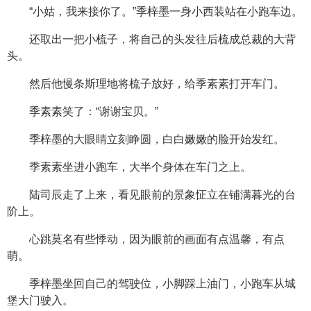
“小姑，我来接你了。”季梓墨一身小西装站在小跑车边。
还取出一把小梳子，将自己的头发往后梳成总裁的大背
头。
然后他慢条斯理地将梳子放好，给季素素打开车门。
季素素笑了：“谢谢宝贝。”
季梓墨的大眼睛立刻睁圆，白白嫩嫩的脸开始发红。
季素素坐进小跑车，大半个身体在车门之上。
陆司辰走了上来，看见眼前的景象怔立在铺满暮光的台
阶上。
心跳莫名有些悸动，因为眼前的画面有点温馨，有点
萌。
季梓墨坐回自己的驾驶位，小脚踩上油门，小跑车从城
堡大门驶入。