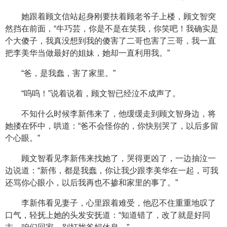
她跟着顾文信站起身刚要扶着顾老爷子上楼，顾文智突
然挡在前面，“牛巧芸，你是不是在笑我，你笑吧！我确实是
个大傻子，我真没想到我的傻害了二哥也害了三哥，我一直
把李美华当做最好的姐妹，她却一直利用我。”
“爸，是我蠢，害了家里。”
“呜呜！”说着说着，顾文智已经泣不成声了。
不知什么时候李新伟来了，他缓缓走到顾文智身边，将
她搂在怀中，哄道：“爸不会怪你的，你快别哭了，以后多留
个心眼。”
顾文智看见李新伟来找她了，哭得更凶了，一边抽泣一
边说道：“新伟，都是我蠢，你让我少跟李美华在一起，可我
还骂你心眼小，以后我再也不掺和家里的事了。”
李新伟看见妻子，心里跟着难受，他忍不住重重地叹了
口气，轻抚上她的头发安抚道：“知道错了，改了就是好同