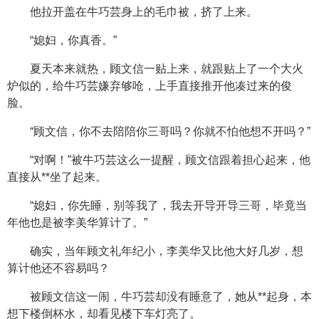
他拉开盖在牛巧芸身上的毛巾被，挤了上来。
“媳妇，你真香。”
夏天本来就热，顾文信一贴上来，就跟贴上了一个大火
炉似的，给牛巧芸嫌弃够呛，上手直接推开他凑过来的俊
脸。
“顾文信，你不去陪陪你三哥吗？你就不怕他想不开吗？”
“对啊！”被牛巧芸这么一提醒，顾文信跟着担心起来，他
直接从**坐了起来。
“媳妇，你先睡，别等我了，我去开导开导三哥，毕竟当
年他也是被李美华算计了。”
确实，当年顾文礼年纪小，李美华又比他大好几岁，想
算计他还不容易吗？
被顾文信这一闹，牛巧芸却没有睡意了，她从**起身，本
想下楼倒杯水，却看见楼下车灯亮了。