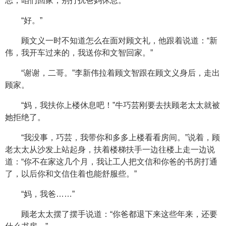
志，咱们回家，别打扰爸妈休息。”
“好。”
顾文义一时不知道怎么在面对顾文礼，他跟着说道：“新
伟，我开车过来的，我送你和文智回家。”
“谢谢，二哥。”李新伟拉着顾文智跟在顾文义身后，走出
顾家。
“妈，我扶你上楼休息吧！”牛巧芸刚要去扶顾老太太就被
她拒绝了。
“我没事，巧芸，我带你和多多上楼看看房间。”说着，顾
老太太从沙发上站起身，扶着楼梯扶手一边往楼上走一边说
道：“你不在家这几个月，我让工人把文信和你爸的书房打通
了，以后你和文信住着也能舒服些。”
“妈，我爸……”
顾老太太摆了摆手说道：“你爸都退下来这些年来，还要