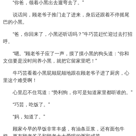
“你爸，领着小黑出去遛弯去了。”
说话间，顾老爷子推门走了进来，身后还跟着不停摇尾
巴的小黑。
“爸，你回来了，小黑还听话吗？”牛巧芸赶忙迎过去打招
呼。
“嗯。”顾老爷子应了一声，摸了摸小黑的狗头道：“你和
文信要是没时间养小黑，就把它留家里吧！”
牛巧芸看着小黑屁颠屁颠地跟在顾老爷子进了厨房，心
里这个难受啊！
心里忍不住骂道：“势利狗，你可是知道家里都听谁的。”
“巧芸，吃饭了。”
“妈，知道了。”
顾家今早的早饭非常丰盛，有油条豆浆，还有面包牛