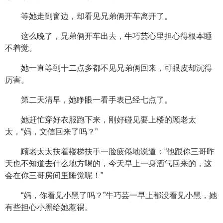
等她走到窗边，却看见兄弟俩开车离开了。
这么晚了，兄弟俩开车出去，牛巧芸心里担心得根本睡
不着觉。
她一直等到十二点多都不见兄弟俩回来，可眼皮却沉得
厉害。
第二天清早，她睁眼一看手表已经七点了。
她赶忙穿好衣服跑下来，刚好碰见要上楼的顾老太
太，“妈，文信回来了吗？”
顾老太太扶着楼梯扶手一脸疲倦地说道：“他跟你三哥昨
天也不知道去什么地方喝的，今天早上一身酒气回来的，这
会在你三哥房间里睡觉呢！”
“妈，你看见小黑了吗？”牛巧芸一早上都没看见小黑，她
有些担心小黑给她惹祸。