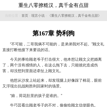
重生八零撩糙汉，真千金有点甜
当前位置：
首页
›
现言小说
›
《重生八零撩糙汉，真千金有点甜》
第167章 势利狗
“不可能，二哥我俩不可能的，是弟弟我对不起。”顾文礼
直接打断他接下来要说的话。
今天的事给顾老爷子打击很大，他本想让顾文义把婚离
了，两个没有感情的人，在这么拖下去，只能彼此造成伤
害，却没想到里面还牵扯上顾文礼。
他想从沙发上站起来，却发现腿上好像踩了棉花，眼前
又浮现出抗战刚胜利回家时的场景。
“娘，荷花肚里的孩子是谁的。”
牛巧芸看出顾老爷子的不对，偷偷给顾文信使眼色。