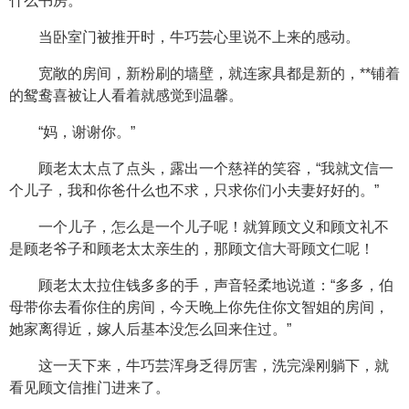
什么书房。”
当卧室门被推开时，牛巧芸心里说不上来的感动。
宽敞的房间，新粉刷的墙壁，就连家具都是新的，**铺着
的鸳鸯喜被让人看着就感觉到温馨。
“妈，谢谢你。”
顾老太太点了点头，露出一个慈祥的笑容，“我就文信一
个儿子，我和你爸什么也不求，只求你们小夫妻好好的。”
一个儿子，怎么是一个儿子呢！就算顾文义和顾文礼不
是顾老爷子和顾老太太亲生的，那顾文信大哥顾文仁呢！
顾老太太拉住钱多多的手，声音轻柔地说道：“多多，伯
母带你去看你住的房间，今天晚上你先住你文智姐的房间，
她家离得近，嫁人后基本没怎么回来住过。”
这一天下来，牛巧芸浑身乏得厉害，洗完澡刚躺下，就
看见顾文信推门进来了。