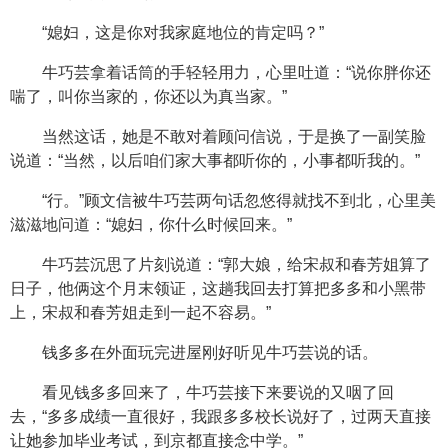
“媳妇，这是你对我家庭地位的肯定吗？”
牛巧芸拿着话筒的手轻轻用力，心里吐道：“说你胖你还
喘了，叫你当家的，你还以为真当家。”
当然这话，她是不敢对着顾问信说，于是换了一副笑脸
说道：“当然，以后咱们家大事都听你的，小事都听我的。”
“行。”顾文信被牛巧芸两句话忽悠得就找不到北，心里美
滋滋地问道：“媳妇，你什么时候回来。”
牛巧芸沉思了片刻说道：“郭大娘，给宋叔和春芳姐算了
日子，他俩这个月末领证，这趟我回去打算把多多和小黑带
上，宋叔和春芳姐走到一起不容易。”
钱多多在外面玩完进屋刚好听见牛巧芸说的话。
看见钱多多回来了，牛巧芸接下来要说的又咽了回
去，“多多成绩一直很好，我跟多多校长说好了，过两天直接
让她参加毕业考试，到京都直接念中学。”