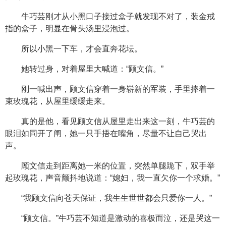
牛巧芸刚才从小黑口子接过盒子就发现不对了，装金戒
指的盒子，明显在骨头汤里浸泡过。
所以小黑一下车，才会直奔花坛。
她转过身，对着屋里大喊道：“顾文信。”
刚一喊出声，顾文信穿着一身崭新的军装，手里捧着一
束玫瑰花，从屋里缓缓走来。
真的是他，看见顾文信从屋里走出来这一刻，牛巧芸的
眼泪如同开了闸，她一只手捂在嘴角，尽量不让自己哭出
声。
顾文信走到距离她一米的位置，突然单腿跪下，双手举
起玫瑰花，声音颤抖地说道：“媳妇，我一直欠你一个求婚。”
“我顾文信向苍天保证，我生生世世都会只爱你一人。”
“顾文信。”牛巧芸不知道是激动的喜极而泣，还是哭这一