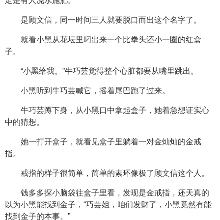
定是有人浇水施肥。”
是顾文信，同一时间三人就要脱口而出这个名字了。
就看小黑从花坛里叼出来一个比拳头还小一圈的红盒
子。
“小黑给我。”牛巧芸觉得整个心脏都要从嘴里跳出。
小黑听到牛巧芸喊它，摇着尾巴跑了过来。
牛巧芸蹲下身，从小黑口中拿起盒子，她着急想证实心
中的猜想。
她一打开盒子，就看见盒子里躺着一对金灿灿的金戒
指。
戒指的样子很简单，简单的素环像极了顾文信这个人。
钱多多探小脑袋往盒子里看，发现是金戒指，还天真的
以为小黑能找到金子，“巧芸姐，咱们发财了，小黑竟然有能
找到金子的本事。”