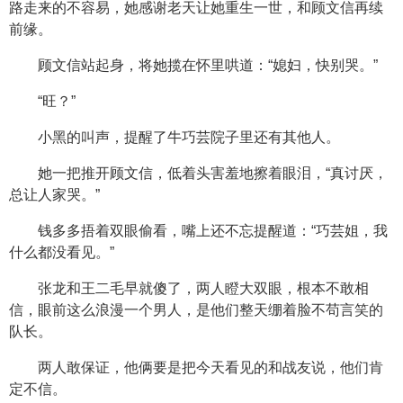
路走来的不容易，她感谢老天让她重生一世，和顾文信再续
前缘。
顾文信站起身，将她揽在怀里哄道：“媳妇，快别哭。”
“旺？”
小黑的叫声，提醒了牛巧芸院子里还有其他人。
她一把推开顾文信，低着头害羞地擦着眼泪，“真讨厌，
总让人家哭。”
钱多多捂着双眼偷看，嘴上还不忘提醒道：“巧芸姐，我
什么都没看见。”
张龙和王二毛早就傻了，两人瞪大双眼，根本不敢相
信，眼前这么浪漫一个男人，是他们整天绷着脸不苟言笑的
队长。
两人敢保证，他俩要是把今天看见的和战友说，他们肯
定不信。