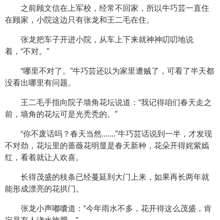
之前顾文信在上军校，经常不回家，所以牛巧芸一直住
在顾家，小院这边只有张龙和王二毛在住。
张龙把车子开进小院，从车上下来就神神叨叨地说
着，“不对。”
“哪里不对了。”牛巧芸还以为家里遭贼了，可看了半天都
没看出哪里有问题。
王二毛手指向院子墙角花坛说道：“我记得咱们春天走之
前，墙角的花坛可是光秃秃的。”
“你不废话吗？春天当然.......”牛巧芸话说到一半，才发现
不对劲，花坛里的蔷薇花明显是春天新种，花朵开得姹紫嫣
红，看着就让人欢喜。
长得茂盛的枝条已经蔓延到大门上来，如果再长两年就
能形成漂亮的花拱门。
张龙小声嘟囔道：“今年雨水不多，花开得这么茂盛，肯