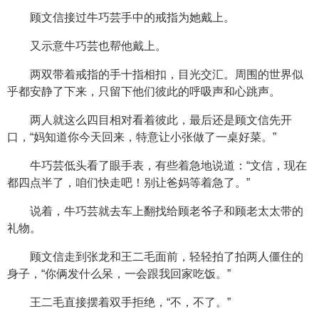
顾文信接过牛巧芸手中的戒指为她戴上。
又示意牛巧芸也帮他戴上。
两双带着戒指的手十指相扣，目光交汇。周围的世界似
乎都安静了下来，只留下他们彼此的呼吸声和心跳声。
两人就这么四目相对看着彼此，最后还是顾文信先开
口，“妈知道你今天回来，特意让小张做了一桌好菜。”
牛巧芸低头看了眼手表，有些着急地说道：“文信，现在
都四点半了，咱们快走吧！别让爸妈等着急了。”
说着，牛巧芸就去车上翻找给顾老爷子和顾老太太带的
礼物。
顾文信走到张龙和王二毛面前，轻轻拍了拍两人僵住的
身子，“你俩发什么呆，一会跟我回家吃饭。”
王二毛直接摆着双手拒绝，“不，不了。”