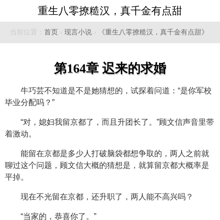
重生八零撩糙汉，真千金有点甜
当前位置：
首页
›
现言小说
›
《重生八零撩糙汉，真千金有点甜》
第164章 迟来的求婚
牛巧芸不知道是不是她猜想的，试探着问道：“是你军校
毕业分配吗？”
“对，媳妇我留京都了，而且升团长了。”顾文信声音里带
着激动。
能留在京都是多少人打破脑袋都想争取的，两人之前就
聊过这个问题，顾文信大概的猜想是，就算留京都大概率是
平掉。
现在不光留在京都，还升职了，两人能不高兴吗？
“当家的，恭喜你了。”