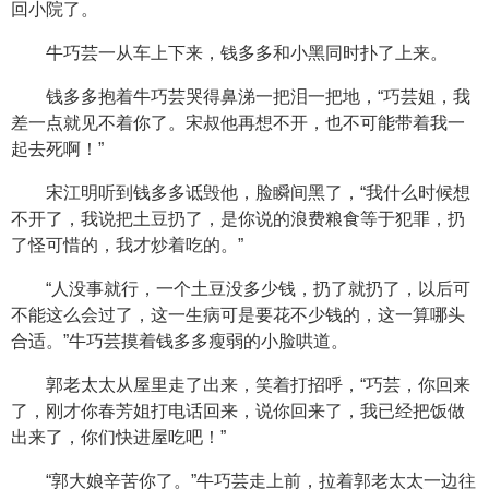
回小院了。
牛巧芸一从车上下来，钱多多和小黑同时扑了上来。
钱多多抱着牛巧芸哭得鼻涕一把泪一把地，“巧芸姐，我
差一点就见不着你了。宋叔他再想不开，也不可能带着我一
起去死啊！”
宋江明听到钱多多诋毁他，脸瞬间黑了，“我什么时候想
不开了，我说把土豆扔了，是你说的浪费粮食等于犯罪，扔
了怪可惜的，我才炒着吃的。”
“人没事就行，一个土豆没多少钱，扔了就扔了，以后可
不能这么会过了，这一生病可是要花不少钱的，这一算哪头
合适。”牛巧芸摸着钱多多瘦弱的小脸哄道。
郭老太太从屋里走了出来，笑着打招呼，“巧芸，你回来
了，刚才你春芳姐打电话回来，说你回来了，我已经把饭做
出来了，你们快进屋吃吧！”
“郭大娘辛苦你了。”牛巧芸走上前，拉着郭老太太一边往