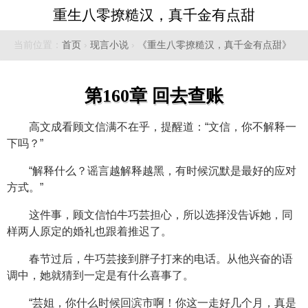
重生八零撩糙汉，真千金有点甜
当前位置：
首页
›
现言小说
›
《重生八零撩糙汉，真千金有点甜》
第160章 回去查账
高文成看顾文信满不在乎，提醒道：“文信，你不解释一
下吗？”
“解释什么？谣言越解释越黑，有时候沉默是最好的应对
方式。”
这件事，顾文信怕牛巧芸担心，所以选择没告诉她，同
样两人原定的婚礼也跟着推迟了。
春节过后，牛巧芸接到胖子打来的电话。从他兴奋的语
调中，她就猜到一定是有什么喜事了。
“芸姐，你什么时候回滨市啊！你这一走好几个月，真是