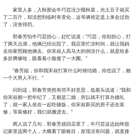
家里人多，入秋那会牛巧芸没少囤秋菜，光土豆子就买
了二百斤，却没想到临时有变化，这爷俩肯定是上来会过劲
了，没舍得扔。
郭春芳怕牛巧芸担心，赶忙说道：“巧芸，你别担心，打
了两天点滴，他俩已经出院了。我店里忙没时间，就让我妈
去你家照顾他俩去。你宋叔人高马大的倒没什么，就是给多
多折腾够呛，眼看着小脸瘦了一大圈。”
“春芳姐，你和我宋叔打算什么时候结婚，你也说了，她
一个大男人不行。”
问到这，郭春芳突然有些不好意思，低着头说道：“我和
你宋叔都一把年纪了，又都是二婚，所以就不打算办婚礼
了，就一家人坐在一起吃顿饭，你宋叔新买的房子还在装
修，等装修好，我们就搬进去。”
两人说了几句，郭春芳就回店里了，牛巧芸这边始终惦
记家里这两个人，大概看了眼账目，发现没有问题，就直接