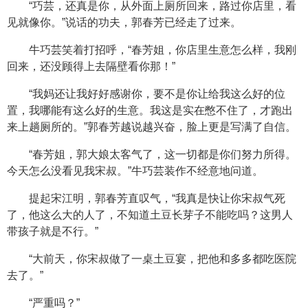
“巧芸，还真是你，从外面上厕所回来，路过你店里，看
见就像你。”说话的功夫，郭春芳已经走了过来。
牛巧芸笑着打招呼，“春芳姐，你店里生意怎么样，我刚
回来，还没顾得上去隔壁看你那！”
“我妈还让我好好感谢你，要不是你让给我这么好的位
置，我哪能有这么好的生意。我这是实在憋不住了，才跑出
来上趟厕所的。”郭春芳越说越兴奋，脸上更是写满了自信。
“春芳姐，郭大娘太客气了，这一切都是你们努力所得。
今天怎么没看见我宋叔。”牛巧芸装作不经意地问道。
提起宋江明，郭春芳直叹气，“我真是快让你宋叔气死
了，他这么大的人了，不知道土豆长芽子不能吃吗？这男人
带孩子就是不行。”
“大前天，你宋叔做了一桌土豆宴，把他和多多都吃医院
去了。”
“严重吗？”