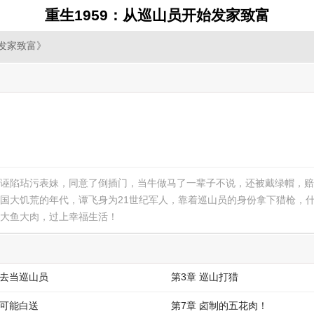
重生1959：从巡山员开始发家致富
始发家致富》
诬陷玷污表妹，同意了倒插门，当牛做马了一辈子不说，还被戴绿帽，赔
国大饥荒的年代，谭飞身为21世纪军人，靠着巡山员的身份拿下猎枪，
大鱼大肉，过上幸福生活！
我去当巡山员
第3章 巡山打猎
不可能白送
第7章 卤制的五花肉！