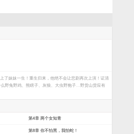
上了妹妹一生！重生归来，他绝不会让悲剧再次上演！证清
什么野兔野鸡、熊瞎子、灰狼、大虫野狍子…野货山货应有
第4章 两个女知青
第8章 你不怕黑，我怕蛇！