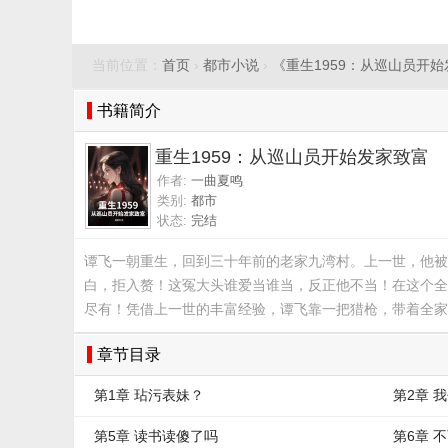
当前位置：
首页
›
都市小说
›
《重生1959：从巡山员开
书籍简介
重生1959：从巡山员开始发家致富
作者:
一曲夏鸣
类别:
都市
状态:
完结
谭飞一朝重生，回到三十年前的老家九湾村。上一世，他被
白，拒入赘！这冤大头谁爱当谁当，反正他不当！在这个全
尽有！凭借上一世的丰富经验，谭飞靠一把猎枪，带着全家
章节目录
第1章 玷污表妹？
第2章 
第5章 读书读傻了吗
第6章 