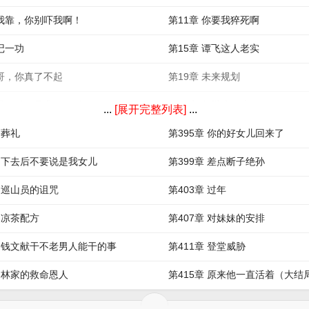
 我靠，你别吓我啊！
第11章 你要我猝死啊
 记一功
第15章 谭飞这人老实
 哥，你真了不起
第19章 未来规划
 我要是今天非得要呢
第23章 你爱滚不滚
...
[展开完整列表]
...
 葬礼
第395章 你的好女儿回来了
章 下去后不要说是我女儿
第399章 差点断子绝孙
章 巡山员的诅咒
第403章 过年
章 凉茶配方
第407章 对妹妹的安排
章 钱文献干不老男人能干的事
第411章 登堂威胁
章 林家的救命恩人
第415章 原来他一直活着（大结