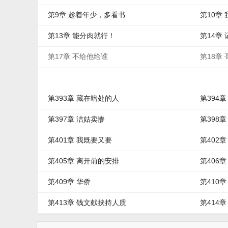
第9章 趁着年少，多看书
第10章
第13章 能分肉就行！
第14章
第17章 不给他给谁
第18章
第21章 真有福气啊
第22章
第393章 藏在暗处的人
第394章
第397章 洁姑卖惨
第398
第401章 我既要又要
第402
第405章 离开前的安排
第406
第409章 华侨
第410
第413章 钱文献挟持人质
第414