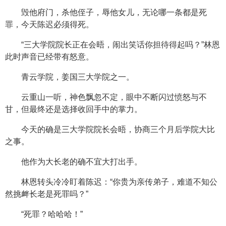
毁他府门，杀他侄子，辱他女儿，无论哪一条都是死
罪，今天陈迟必须得死。
“三大学院院长正在会晤，闹出笑话你担待得起吗？”林恩
此时声音已经带有怒意。
青云学院，姜国三大学院之一。
云重山一听，神色飘忽不定，眼中不断闪过愤怒与不
甘，但最终还是选择收回手中的掌力。
今天的确是三大学院院长会晤，协商三个月后学院大比
之事。
他作为大长老的确不宜大打出手。
林恩转头冷冷盯着陈迟：“你贵为亲传弟子，难道不知公
然挑衅长老是死罪吗？”
“死罪？哈哈哈！”