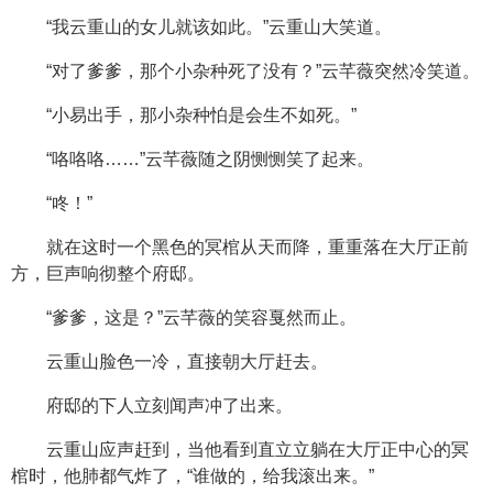
“我云重山的女儿就该如此。”云重山大笑道。
“对了爹爹，那个小杂种死了没有？”云芊薇突然冷笑道。
“小易出手，那小杂种怕是会生不如死。”
“咯咯咯……”云芊薇随之阴恻恻笑了起来。
“咚！”
就在这时一个黑色的冥棺从天而降，重重落在大厅正前
方，巨声响彻整个府邸。
“爹爹，这是？”云芊薇的笑容戛然而止。
云重山脸色一冷，直接朝大厅赶去。
府邸的下人立刻闻声冲了出来。
云重山应声赶到，当他看到直立立躺在大厅正中心的冥
棺时，他肺都气炸了，“谁做的，给我滚出来。”