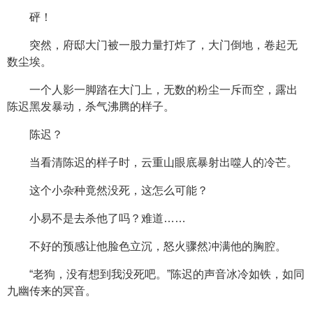
砰！
突然，府邸大门被一股力量打炸了，大门倒地，卷起无
数尘埃。
一个人影一脚踏在大门上，无数的粉尘一斥而空，露出
陈迟黑发暴动，杀气沸腾的样子。
陈迟？
当看清陈迟的样子时，云重山眼底暴射出噬人的冷芒。
这个小杂种竟然没死，这怎么可能？
小易不是去杀他了吗？难道……
不好的预感让他脸色立沉，怒火骤然冲满他的胸腔。
“老狗，没有想到我没死吧。”陈迟的声音冰冷如铁，如同
九幽传来的冥音。