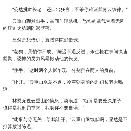
“公然挑衅长老，还口出狂言，不杀你难证我青云铁律。”
云重山骤然出手，掌间乍现杀机，恐怖的掌气带着无匹
的压迫之势朝陈迟劈落。
显然是想借机，直接将陈迟击毙。
“老狗，我怕你不成。”陈迟不退反进，杀生枪在掌间快速
凝聚，恐怖的灵力风暴掀动他的长发。
“住手。”这时两个人影乍现，分别挡在两人的身前。
“让开。”云重山杀意不退，冷声朝身前的刑罚长老大喝
道。
林恩无视云重山的愤怒，淡漠道：“就算是要处决弟子，
也得是我刑罚堂来，我劝你不要自误。”
“此事与你无关，给我让开。”云重山继续低喝，显然是不
打算放过陈迟。