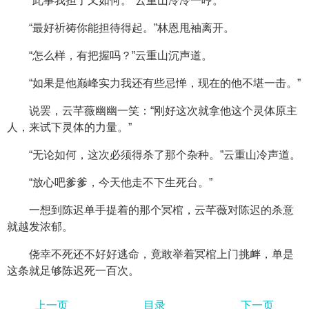
“此事我担了又如何。”云重山冷冷一哼。
“最好祈祷你能担待得起。”林恩甩袖离开。
“怎么样，有把握吗？”云重山沉声道。
“如果是他巅峰实力我还有些忌惮，现在的他不堪一击。”
说罢，云芊薇幽幽一笑：“刚好这次就拿他这个灵体原主
人，来试下灵体的力量。”
“无论如何，这次必须得杀了那个杂种。”云重山冷声道。
“放心吧爹爹，今天他走不下生死台。”
一想到陈迟单手提着的那个冥棺，云芊薇对陈迟的杀意
就越发浓郁。
侥幸不死还不好好逃命，竟敢举着冥棺上门挑衅，单是
这条就足够陈迟死一百次。
上一页
目录
下一页