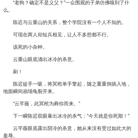
“老狗？确定不是义父？”一众围观的子弟仿佛嗅到了什
么。
陈迟与云重山的关系，整个学院没有一个人不知的。
可现在两人却短兵相见，让人不多想都不行。
该死的小杂种。
云重山眼底涌出冰冷的杀意。
刷！
陈迟徒手一吸，将冥棺单手擎起，随之重重倒插入地，
地面瞬间崩塌龟裂开来。
“云芊薇，此冥棺为葬你而来。”
下一瞬陈迟双眼暴出冰冷的杀气：“今天就是你死期！”
云芊薇眼底露出阴冷的杀意，她从来没有受过如此大的
羞辱。