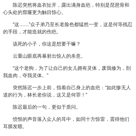
陈迟突然将血衣扯开，露出满身血疤，特别是琵琶骨和
心头处的窟窿更为触目惊心。
“这……”众子弟乃至长老脸色都猛然一变，这是何等残忍
的手段，才能造就的伤疤。
该死的小子，你这是想要干嘛？
云重山眼底再暴射出惊人的杀意。
“这个老狗，为了让自己的女儿拥有灵体，废我修为，剖
我血肉，夺我灵体。”
突然陈迟一步上前，指着自己身上的血疤：“如此惨无人
道的行为，林长老你说，这又是何罪！”
陈迟最后的一句，更似于质问。
愤恨的声音落入众人的耳中，如同十方惊雷，震得他们
耳膜发聩。