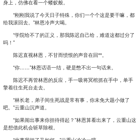
身上，仿佛在看一个蝼蚁般。
“刚刚我说了今天日子特殊，你们一个个这是要干嘛，都
给我滚回去。”林恩冷声大喝。
“学院给不了的正义，那我陈迟自己给，难道这都过分了
吗！”
陈迟直视林恩，不甘而愤恨的声音在回**。
“你……”林恩话语一结，硬是憋不出一句话来。
陈迟不再管林恩的反应，手一吸将冥棺抓在手中，单手
擎着往生死台走去。
“林长老，弟子间生死战是常有事，你未免大题小做了
吧。”云重山沉声道。
“如果闹出事来你担待得起？”林恩算看出来了，云重山这
是想借此机会斩草除根。