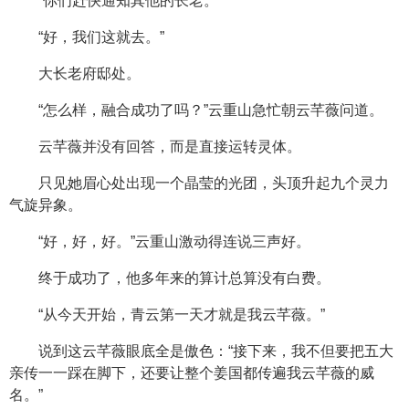
“你们赶快通知其他的长老。”
“好，我们这就去。”
大长老府邸处。
“怎么样，融合成功了吗？”云重山急忙朝云芊薇问道。
云芊薇并没有回答，而是直接运转灵体。
只见她眉心处出现一个晶莹的光团，头顶升起九个灵力
气旋异象。
“好，好，好。”云重山激动得连说三声好。
终于成功了，他多年来的算计总算没有白费。
“从今天开始，青云第一天才就是我云芊薇。”
说到这云芊薇眼底全是傲色：“接下来，我不但要把五大
亲传一一踩在脚下，还要让整个姜国都传遍我云芊薇的威
名。”