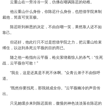
云重山在一旁冷冷一笑，仿佛在嘲讽陈迟的幼稚。
他云重山什么身份，你陈迟什么身份，也想借学院来制
裁他，简直可笑至极。
陈迟听到林恩的决定，不由自嘲一笑，果然靠人还不如
靠己。
但还好，他此行只不过是想借学院之力，把云重山给束
缚住，以达到杀死云芊薇的目的而已。
随之他一枪指向云芊薇，枪尖萦绕着惊人的杀气：“生死
战，云芊薇你可敢！”
“我去，这是还真是不死不休啊。”众青云弟子不由惊呼
道。
“既然你要找死，那我就成全你。”云芊薇幽冷的声音传
出。
只见她缓步来到陈迟面前，傲慢的神色淡淡落在陈迟的