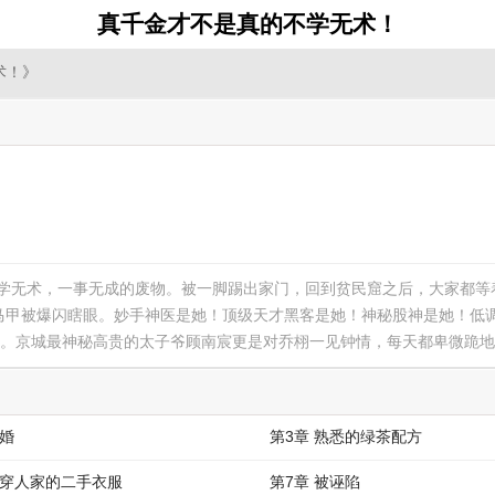
真千金才不是真的不学无术！
术！》
个不学无术，一事无成的废物。被一脚踢出家门，回到贫民窟之后，大家都等
马甲被爆闪瞎眼。妙手神医是她！顶级天才黑客是她！神秘股神是她！低
。京城最神秘高贵的太子爷顾南宸更是对乔栩一见钟情，每天都卑微跪地
催婚
第3章 熟悉的绿茶配方
不穿人家的二手衣服
第7章 被诬陷