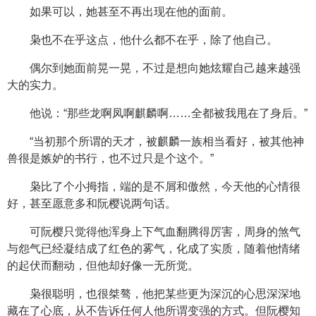
如果可以，她甚至不再出现在他的面前。
枭也不在乎这点，他什么都不在乎，除了他自己。
偶尔到她面前晃一晃，不过是想向她炫耀自己越来越强
大的实力。
他说：“那些龙啊凤啊麒麟啊……全都被我甩在了身后。”
“当初那个所谓的天才，被麒麟一族相当看好，被其他神
兽很是嫉妒的书行，也不过只是个这个。”
枭比了个小拇指，端的是不屑和傲然，今天他的心情很
好，甚至愿意多和阮樱说两句话。
可阮樱只觉得他浑身上下气血翻腾得厉害，周身的煞气
与怨气已经凝结成了红色的雾气，化成了实质，随着他情绪
的起伏而翻动，但他却好像一无所觉。
枭很聪明，也很桀骜，他把某些更为深沉的心思深深地
藏在了心底，从不告诉任何人他所谓变强的方式。但阮樱知