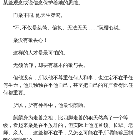
某些观念或说信念保护着她的思维。
而枭不同, 他天生桀骜。
“不, 不仅是桀骜、偏执、无法无天……”阮樱心说。
枭没有敬畏心！
这样的人才是最可怕的。
无须信仰，却要有基本的敬与畏。
但他没有，所以他不尊重任何人和事，也注定不在乎任
何生命，他只独独在乎他自己，甚至把自己的尊严看得比任
何都重要。
所以，所有神兽中，他最恨麒麟。
麒麟身为走兽之祖，比四脚走兽的狼天然高了一个等
级，看起来枭是在乎族群的，但实际上他连首领、长辈、老
师、亲人……这些都不在乎，又怎么可能在乎所谓能够压制