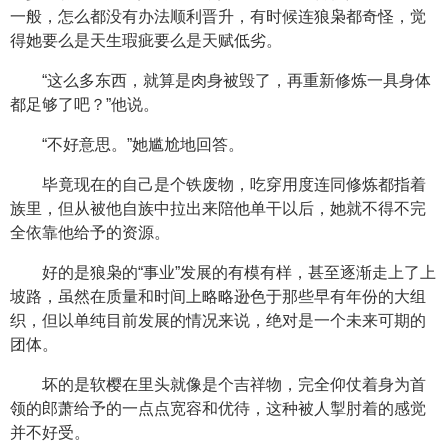
一般，怎么都没有办法顺利晋升，有时候连狼枭都奇怪，觉
得她要么是天生瑕疵要么是天赋低劣。
“这么多东西，就算是肉身被毁了，再重新修炼一具身体
都足够了吧？”他说。
“不好意思。”她尴尬地回答。
毕竟现在的自己是个铁废物，吃穿用度连同修炼都指着
族里，但从被他自族中拉出来陪他单干以后，她就不得不完
全依靠他给予的资源。
好的是狼枭的“事业”发展的有模有样，甚至逐渐走上了上
坡路，虽然在质量和时间上略略逊色于那些早有年份的大组
织，但以单纯目前发展的情况来说，绝对是一个未来可期的
团体。
坏的是软樱在里头就像是个吉祥物，完全仰仗着身为首
领的郎萧给予的一点点宽容和优待，这种被人掣肘着的感觉
并不好受。