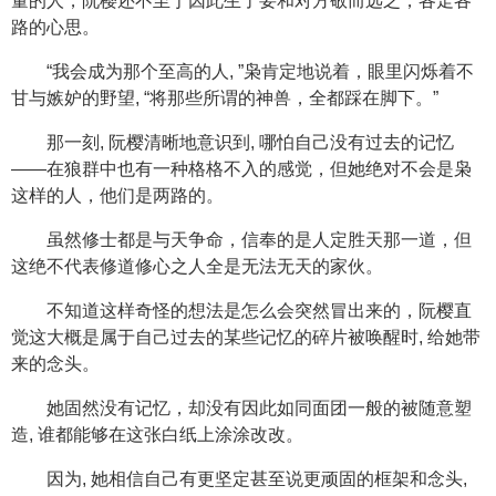
量的人，阮樱还不至于因此生了要和对方敬而远之，各走各
路的心思。
“我会成为那个至高的人, ”枭肯定地说着，眼里闪烁着不
甘与嫉妒的野望, “将那些所谓的神兽，全都踩在脚下。”
那一刻, 阮樱清晰地意识到, 哪怕自己没有过去的记忆
——在狼群中也有一种格格不入的感觉，但她绝对不会是枭
这样的人，他们是两路的。
虽然修士都是与天争命，信奉的是人定胜天那一道，但
这绝不代表修道修心之人全是无法无天的家伙。
不知道这样奇怪的想法是怎么会突然冒出来的，阮樱直
觉这大概是属于自己过去的某些记忆的碎片被唤醒时, 给她带
来的念头。
她固然没有记忆，却没有因此如同面团一般的被随意塑
造, 谁都能够在这张白纸上涂涂改改。
因为, 她相信自己有更坚定甚至说更顽固的框架和念头,