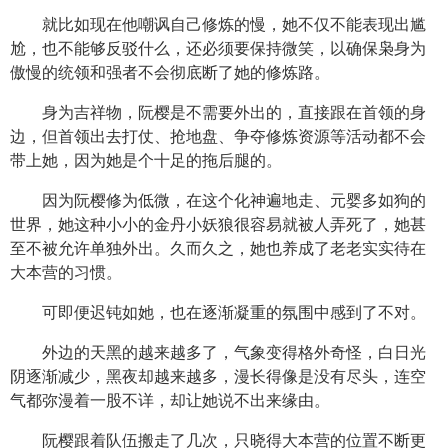
就比如现在他嘲讽自己修炼的慢，她不仅不能表现出尴
尬，也不能够反驳什么，还必须要保持微笑，以确保枭身为
傲慢的统领和强者不会彻底断了她的修炼路。
身为吉祥物，阮樱是不需要外出的，直接跟在首领的身
边，但首领出去打仗、抢地盘、争夺修炼资源等活动都不会
带上她，因为她是个十足的拖后腿的。
因为阮樱修为低微，在这个化神遍地走、元婴多如狗的
世界，她这种小小的金丹小妖狼很容易就被人弄死了，她甚
至不被允许单独外出。久而久之，她也养成了老老实实待在
大本营的习惯。
可即便迟钝如她，也在逐渐凝重的氛围中感到了不对。
外边的天黑的越来越多了，气象变得格外奇怪，白日光
阴逐渐减少，黑夜却越来越多，漫长得像是没有尽头，连空
气都弥漫着一股不详，却让她说不出来缘由。
阮樱跟着队伍搬走了几次，只晓得大本营的位置不断更