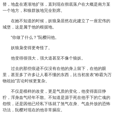
替，地盘在逐渐地扩张，直到现在彻底落户在大概是南方某
一个地方，和狼群族地完全割席。
在她不知道的时候，妖狼枭居然在此建立了一座宏伟的
城堡，这是属于他的根据地。
“你做了什么？”阮樱问他。
妖狼枭变得更奇怪了。
他变得很强大，强大道甚至不像个狼妖。
过去的那些痕迹不仅没有在他的身上留下，在他的眼
里，甚至多了许多让人看不懂的东西，比当初发表“称霸为万
物祖始”言论时候更复杂。
不仅是模样的改变，更是气质的变化，他变得面目狰
狞，浑身血气经年不散。不知道是源于死在他手下的亡魂的
怨恨，还是因他已经私下练就了煞气在身、气血外放的恐怖
功法，阮樱对现在的他非常膈应。