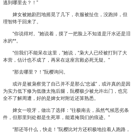
逃到哪里去？！”
婢女被她剧烈地摇晃了几下，衣服被扯住，没跑掉，但
理智终于回来了。
“你说得对。”她说着，摸了一把脸上不知道是汗水还是泪
水的**。
“但我们不能呆在这里，”她说，“枭大人已经被打到了大
本营，估计也不成了，再呆在这座宫殿必死无疑。”
“那去哪里？！”阮樱询问。
或许是被枭察觉了自己并不是那么“忠诚”，或许真的是因
为实力低下修为低微太拖后腿，阮樱极少被允许出门，也完
全不了解周遭，好的是婢女对附近还算熟悉。
婢女一咬牙，做出了选择：“往极南去，虽然气候恶劣条
件，但那里到处都是生死草，能遮掩我们的痕迹。”
“那还等什么，快走！”阮樱比对方还积极地拉着人跑路，