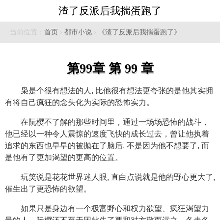
渣了反派后我揣蛋跑了
当前位置：
首页
›
都市小说
›
《渣了反派后我揣蛋跑了》
第99章 第 99 章
枭是个很有想法的人, 比他很有想法更夸张的是他其实拥
有将自己疯狂的念头化为实际的恐怖实力。
在阮樱不了解的那些时间里，通过一场场恐怖的战斗，
他已经以一种令人震惊的速度飞快的成长过去，曾让他执着
追求的东西也早早的被抛在了脑后, 不是因为他不想要了, 而
是他有了更加渴望的更高的位置。
玩笑说是花花世界迷人眼, 直白点说就是他的野心更大了,
催生出了更恐怖的欲望。
如果只是身边有一个极富野心和权力欲望、疯狂渴望力