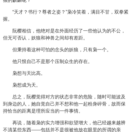
狼的麒麟呢？
“天才？书行？尊者之姿？”枭冷笑着，满目不甘，双拳紧
握。
阮樱相信，他绝对是在外面经历了一些他认为的不公，
但无可否认，妖狼和神兽之间却有差距。
但秉持着这种可怕的念头的妖狼，只有枭一个。
他只恨自己不是那个压制众生的存在。
枭想与天比高。
枭想成为天。
总之，阮樱觉得对方的状态非常的危险，随时可能波及
到身边的人，她自觉自己并不想和他一起粉身碎骨，故而保
持恰当的距离是理所应当的一件事情。
再说，随着枭的实力增强和欲望增大，他已经越来越辨
不清某些东西——包括并不是很被他放在眼里的所谓的亲