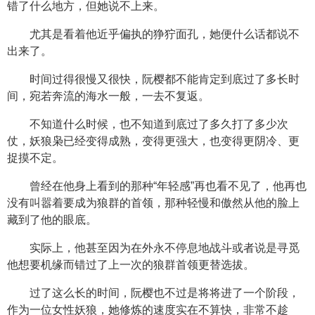
错了什么地方，但她说不上来。
尤其是看着他近乎偏执的狰狞面孔，她便什么话都说不
出来了。
时间过得很慢又很快，阮樱都不能肯定到底过了多长时
间，宛若奔流的海水一般，一去不复返。
不知道什么时候，也不知道到底过了多久打了多少次
仗，妖狼枭已经变得成熟，变得更强大，也变得更阴冷、更
捉摸不定。
曾经在他身上看到的那种“年轻感”再也看不见了，他再也
没有叫嚣着要成为狼群的首领，那种轻慢和傲然从他的脸上
藏到了他的眼底。
实际上，他甚至因为在外永不停息地战斗或者说是寻觅
他想要机缘而错过了上一次的狼群首领更替选拔。
过了这么长的时间，阮樱也不过是将将进了一个阶段，
作为一位女性妖狼，她修炼的速度实在不算快，非常不趁