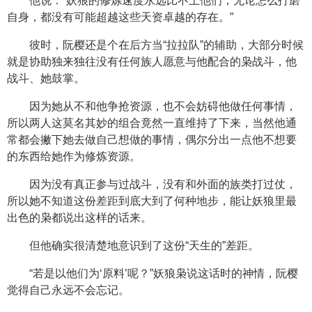
他说：“妖狼的修炼速度永远比不上他们，无论怎么打磨
自身，都没有可能超越这些天资卓越的存在。”
彼时，阮樱还是个在后方当“拉拉队”的辅助，大部分时候
就是协助独来独往没有任何族人愿意与他配合的枭战斗，他
战斗、她鼓掌。
因为她从不和他争抢资源，也不会妨碍他做任何事情，
所以两人这莫名其妙的组合竟然一直维持了下来，当然他通
常都会撇下她去做自己想做的事情，偶尔分出一点他不想要
的东西给她作为修炼资源。
因为没有真正参与过战斗，没有和外面的族类打过仗，
所以她不知道这份差距到底大到了何种地步，能让妖狼里最
出色的枭都说出这样的话来。
但他确实很清楚地意识到了这份“天生的”差距。
“若是以他们为‘原料’呢？”妖狼枭说这话时的神情，阮樱
觉得自己永远不会忘记。