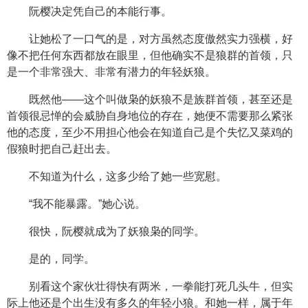
阮樱决定凭自己的本能行事。
让她松了一口气的是，对方虽然态度傲然实力强横，好
像不把任何东西都放在眼里，但他确实不是狼群的首领，只
是一个非常强大、非常有潜力的年轻妖狼。
既然他——这个叫做枭的妖狼不是族群首领，甚至还是
首领很忌惮的会威胁自身地位的存在，她便不需要那么紧张
他的态度，至少不用担心他会在知道自己是个失忆又菜鸡的
假狼时把自己赶出去。
不知道为什么，这多少给了她一些宽慰。
“我不能暴露。”她心说。
很快，阮樱就成为了妖狼枭的同学。
是的，同学。
别看这个家伙壮得快有两米，一拳能打死几头牛，但实
际上他还是个出生没有多久的年轻小狼。和她一样，属于年