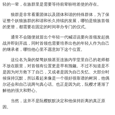
轻的一辈，在族群里是需要等待前辈吩咐差使的存在。
狼群是非常看重团体以及团体和谐的特殊群体，为了保
证整个妖狼族群的和谐和长久持续的发展，哪怕是狼族首领
的更替，都需要在固定的时间举办专门的仪式。
通常不会随便就冒出个年轻一代喊话说要向首领发起挑
战并即刻开战，同时首领也需要培养出色的年轻人作为自己
的继承者，哪怕他心里不愿意卸下这个位置。
这位名为枭的桀骜妖狼甚至连族内学堂里自己的老师都
不放在眼里，对首领有位置更是早有觊觎。不过不知道是不
是因为对方救下了自己，又或者是因为自己失忆、大部分时
候保持沉默，所以看起来像是一个很好很靠谱的树洞，他偶
尔还会和自己说两句真心话。也正是因为此，阮樱才逐渐了
解他的强大和野心。
当然，这并不是阮樱默默决定和他保持距离的真正原
因。