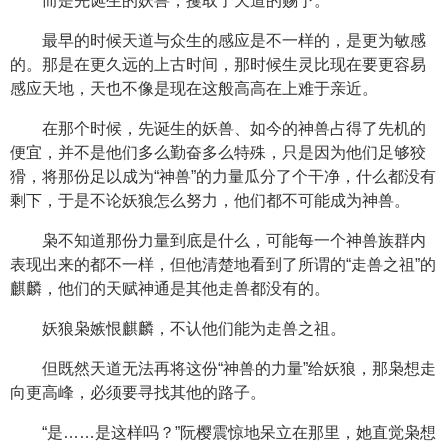
而是先诞生的妖兽，攫取了天道的赐予。
最早的时候天道与众生的感应是不一样的，是更为敏感
的。那是在更久远的上古时间，那时候生灵比现在要更容易
感应天地，天也不像是现在这般高高在上难于亲近。
在那个时候，先诞生的妖兽、如今的神兽占得了先机的
便宜，并不是他们多么勤奋多么特殊，只是因为他们足够狡
猾，将那份足以成为“神兽”的力量瓜分了个干净，什么都没有
剩下，于是不论妖狼怎么努力，他们都不可能成为神兽。
枭不知道那份力量到底是什么，可能每一个神兽族群内
表现出来的都不一样，但他清楚地看到了所谓的“走兽之祖”的
麒麟，他们的天赋神通是其他走兽都没有的。
妖狼枭嫉恨麒麟，不认他们能为走兽之祖。
但既然天道无法再将这份“神兽的力量”给妖狼，那枭想走
向更高峰，必须要寻找其他的路子。
“是……是这样吗？”阮樱震惊地呆立在那里，她直觉枭想