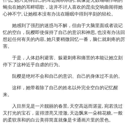
什么, 她只觉得自己的耳边闹哄哄的, 就像是无数嗡嗡作响的
蝇虫在她的耳畔唱歌，这并不讨人喜欢的昆虫交响曲闹得她
心神不宁, 让她根本没有办法在睡眠中得到半刻的轻松。
她感到了强烈的迷惑与不解，但由于大脑里面或者说记
忆的空白，阮樱即使保持了自己的意识和神思, 也没有办法回
想起任何有关的内容, 她只要稍微回忆一番，脑仁就刺疼的厉
害。
于是，人体趋利避害、躲避刺疼和痛苦的本能让她立刻
停下了这种近乎自虐的行为。
阮樱是绝对不会和自己的意识、自己的身体过不去的。
这样，她带着除了自己的姓名以外完全空白的记忆醒
来。
入目所见是一片靓丽的春景, 天空高远而湛蓝, 宛若洗过
又打光的宝石，蓝得漂亮又澄澈, 天边飘来一朵棉花糖, 一般
的柔软亲和的白云美得简直就像是卡通画片里的景色。