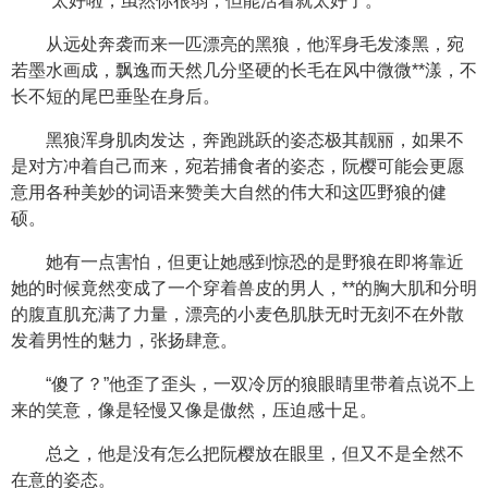
“太好啦，虽然你很弱，但能活着就太好了。”
从远处奔袭而来一匹漂亮的黑狼，他浑身毛发漆黑，宛
若墨水画成，飘逸而天然几分坚硬的长毛在风中微微**漾，不
长不短的尾巴垂坠在身后。
黑狼浑身肌肉发达，奔跑跳跃的姿态极其靓丽，如果不
是对方冲着自己而来，宛若捕食者的姿态，阮樱可能会更愿
意用各种美妙的词语来赞美大自然的伟大和这匹野狼的健
硕。
她有一点害怕，但更让她感到惊恐的是野狼在即将靠近
她的时候竟然变成了一个穿着兽皮的男人，**的胸大肌和分明
的腹直肌充满了力量，漂亮的小麦色肌肤无时无刻不在外散
发着男性的魅力，张扬肆意。
“傻了？”他歪了歪头，一双冷厉的狼眼睛里带着点说不上
来的笑意，像是轻慢又像是傲然，压迫感十足。
总之，他是没有怎么把阮樱放在眼里，但又不是全然不
在意的姿态。