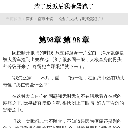
渣了反派后我揣蛋跑了
当前位置：
首页
›
都市小说
›
《渣了反派后我揣蛋跑了》
第98章 第 98 章
阮樱睁开眼睛的时候, 只觉得脑海一片空白，浑身就像是
被大货车撞飞出去在地上滚了很多圈一般，大概全身的骨头
都碎裂开来了, 疼得她当即眼泪就下来了。
“我怎么穿……不对，重……”她一顿，在剧痛中还有功夫
奇怪, “我在想些什么？”
在这种发自内心的困惑和无时无刻不在昭示着存在感的
疼痛之下, 阮樱被直接影响着, 很快闭上了眼睛, 陷入了昏沉的
黑暗之中。
但这一觉睡得非常不踏实，不知道是因为疼痛还是别的