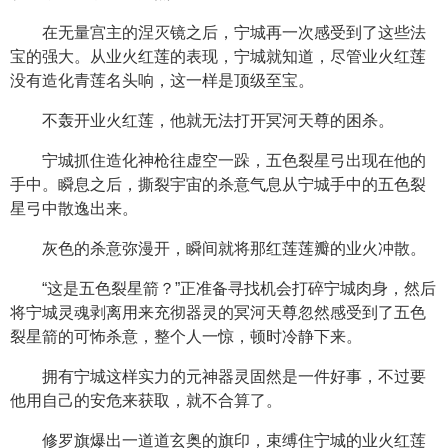
在无量宫主的涅灭镜之后，宁城再一次感受到了这些法
宝的强大。从业火红莲的表现，宁城就知道，尽管业火红莲
没有造化青莲名头响，这一样是顶级至宝。
不轰开业火红莲，他就无法打开冥河天尊的困杀。
宁城抓住造化神枪往虚空一跺，五色裂星弓出现在他的
手中。瞬息之后，撕裂宇宙的杀意气息从宁城手中的五色裂
星弓中散逸出来。
灰色的杀意弥漫开，瞬间就将那红莲莲瓣的业火冲散。
“这是五色裂星箭？”正准备寻找机会打碎宁城肉身，然后
将宁城灵魂剥离用来充彻器灵的冥河天尊忽然感受到了五色
裂星箭的可怖杀意，整个人一惊，顿时冷静下来。
拥有宁城这样实力的元神器灵固然是一件好事，不过要
他用自己的安危来获取，就不合算了。
修罗旗爆出一道道玄奥的旗印，束缚住宁城的业火红莲