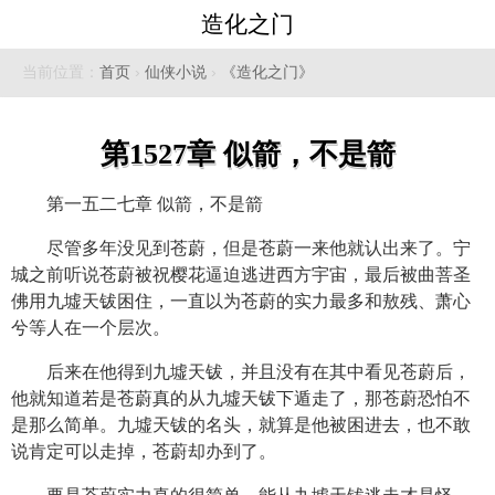
造化之门
当前位置：
首页
›
仙侠小说
›
《造化之门》
第1527章 似箭，不是箭
第一五二七章 似箭，不是箭
尽管多年没见到苍蔚，但是苍蔚一来他就认出来了。宁
城之前听说苍蔚被祝樱花逼迫逃进西方宇宙，最后被曲菩圣
佛用九墟天钹困住，一直以为苍蔚的实力最多和敖残、萧心
兮等人在一个层次。
后来在他得到九墟天钹，并且没有在其中看见苍蔚后，
他就知道若是苍蔚真的从九墟天钹下遁走了，那苍蔚恐怕不
是那么简单。九墟天钹的名头，就算是他被困进去，也不敢
说肯定可以走掉，苍蔚却办到了。