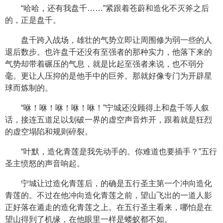
“哈哈，还有我盘千……”紧跟着苍蔚和造化不灭斧之后
的，正是盘千。
盘千跨入战场，雄壮的气势立即让周围修为弱一些的人
退后数步。也许盘千还没有至强者的那种实力，他落下来的
气势却带着碾压的气息，就是比起至强者来说，也不弱分
毫。更让人压抑的是他手中的巨斧。那就好像专门为开辟星
球而炼制的。
“咻！咻！咻！咻！咻！”宁城还没顾得上和盘千等人叙
话，接连五道足以划破一界的虚空声音炸开，跟着就是狂烈
的虚空塌陷和规则碎裂。
“叶默，造化青莲是我先动手的。你难道也要插手？”五行
圣主愤怒的声音响起。
宁城让过造化青莲后，的确是五行圣主第一个冲向造化
青莲的。不过在他冲向造化青莲之前，望山飞出的一道人影
正好落在遁走的造化青莲之上。在五行圣主看来，哪怕是在
望山得到了机缘，在他眼里一样是蝼蚁都不如。