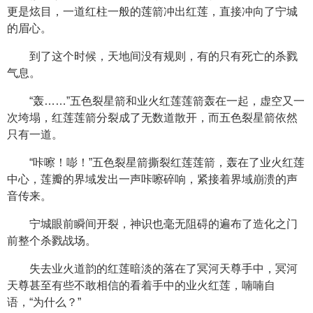
更是炫目，一道红柱一般的莲箭冲出红莲，直接冲向了宁城
的眉心。
到了这个时候，天地间没有规则，有的只有死亡的杀戮
气息。
“轰……”五色裂星箭和业火红莲莲箭轰在一起，虚空又一
次垮塌，红莲莲箭分裂成了无数道散开，而五色裂星箭依然
只有一道。
“咔嚓！嘭！”五色裂星箭撕裂红莲莲箭，轰在了业火红莲
中心，莲瓣的界域发出一声咔嚓碎响，紧接着界域崩溃的声
音传来。
宁城眼前瞬间开裂，神识也毫无阻碍的遍布了造化之门
前整个杀戮战场。
失去业火道韵的红莲暗淡的落在了冥河天尊手中，冥河
天尊甚至有些不敢相信的看着手中的业火红莲，喃喃自
语，“为什么？”