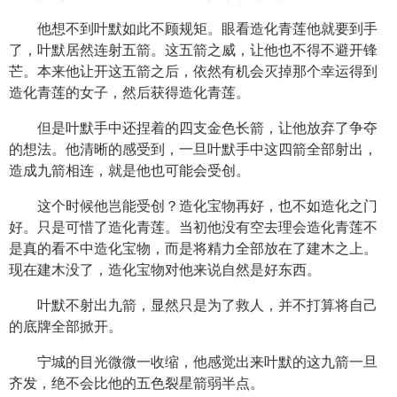
他想不到叶默如此不顾规矩。眼看造化青莲他就要到手
了，叶默居然连射五箭。这五箭之威，让他也不得不避开锋
芒。本来他让开这五箭之后，依然有机会灭掉那个幸运得到
造化青莲的女子，然后获得造化青莲。
但是叶默手中还捏着的四支金色长箭，让他放弃了争夺
的想法。他清晰的感受到，一旦叶默手中这四箭全部射出，
造成九箭相连，就是他也可能会受创。
这个时候他岂能受创？造化宝物再好，也不如造化之门
好。只是可惜了造化青莲。当初他没有空去理会造化青莲不
是真的看不中造化宝物，而是将精力全部放在了建木之上。
现在建木没了，造化宝物对他来说自然是好东西。
叶默不射出九箭，显然只是为了救人，并不打算将自己
的底牌全部掀开。
宁城的目光微微一收缩，他感觉出来叶默的这九箭一旦
齐发，绝不会比他的五色裂星箭弱半点。