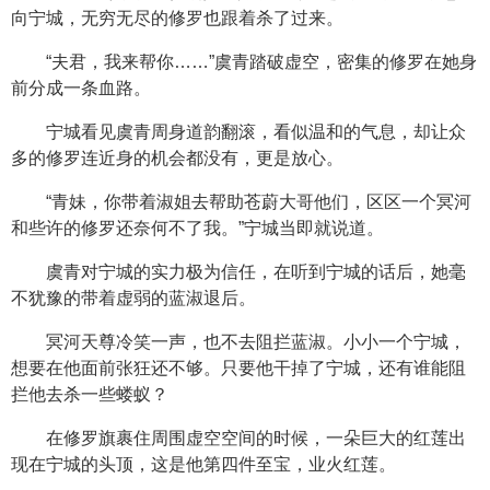
向宁城，无穷无尽的修罗也跟着杀了过来。
“夫君，我来帮你……”虞青踏破虚空，密集的修罗在她身
前分成一条血路。
宁城看见虞青周身道韵翻滚，看似温和的气息，却让众
多的修罗连近身的机会都没有，更是放心。
“青妹，你带着淑姐去帮助苍蔚大哥他们，区区一个冥河
和些许的修罗还奈何不了我。”宁城当即就说道。
虞青对宁城的实力极为信任，在听到宁城的话后，她毫
不犹豫的带着虚弱的蓝淑退后。
冥河天尊冷笑一声，也不去阻拦蓝淑。小小一个宁城，
想要在他面前张狂还不够。只要他干掉了宁城，还有谁能阻
拦他去杀一些蝼蚁？
在修罗旗裹住周围虚空空间的时候，一朵巨大的红莲出
现在宁城的头顶，这是他第四件至宝，业火红莲。