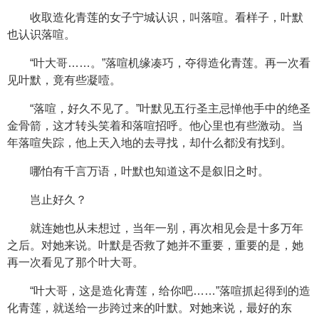
收取造化青莲的女子宁城认识，叫落喧。看样子，叶默
也认识落喧。
“叶大哥……。”落喧机缘凑巧，夺得造化青莲。再一次看
见叶默，竟有些凝噎。
“落喧，好久不见了。”叶默见五行圣主忌惮他手中的绝圣
金骨箭，这才转头笑着和落喧招呼。他心里也有些激动。当
年落喧失踪，他上天入地的去寻找，却什么都没有找到。
哪怕有千言万语，叶默也知道这不是叙旧之时。
岂止好久？
就连她也从未想过，当年一别，再次相见会是十多万年
之后。对她来说。叶默是否救了她并不重要，重要的是，她
再一次看见了那个叶大哥。
“叶大哥，这是造化青莲，给你吧……”落喧抓起得到的造
化青莲，就送给一步跨过来的叶默。对她来说，最好的东