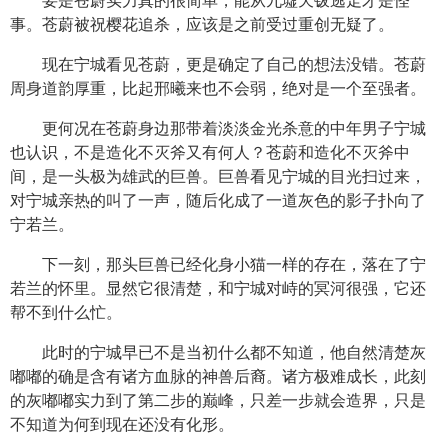
要是苍蔚实力真的很简单，能从九墟天钹逃走才是怪
事。苍蔚被祝樱花追杀，应该是之前受过重创无疑了。
现在宁城看见苍蔚，更是确定了自己的想法没错。苍蔚
周身道韵厚重，比起邢曦来也不会弱，绝对是一个至强者。
更何况在苍蔚身边那带着淡淡金光杀意的中年男子宁城
也认识，不是造化不灭斧又有何人？苍蔚和造化不灭斧中
间，是一头极为雄武的巨兽。巨兽看见宁城的目光扫过来，
对宁城亲热的叫了一声，随后化成了一道灰色的影子扑向了
宁若兰。
下一刻，那头巨兽已经化身小猫一样的存在，落在了宁
若兰的怀里。显然它很清楚，和宁城对峙的冥河很强，它还
帮不到什么忙。
此时的宁城早已不是当初什么都不知道，他自然清楚灰
嘟嘟的确是含有诸方血脉的神兽后裔。诸方极难成长，此刻
的灰嘟嘟实力到了第二步的巅峰，只差一步就会造界，只是
不知道为何到现在还没有化形。