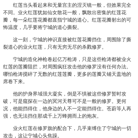
红莲当头看起来和无量宫主的涅灭镜一般，但效果完全
不同。业火红莲犹如仙女散花一般，飘散出密集的红莲花
瓣，每一朵红莲花瓣都直指宁城的道心。红莲花瓣射出的可
怖温度，几乎要将宁城的道心撕裂。
这一刻，宁城的神识直接被红莲花瓣挡住，周围除了撕
裂道心的业火红莲，只有无穷无尽的杀戮修罗。
宁城的造化神枪卷起亿万枪涛，只是这些枪涛都被业火
红莲的莲瓣阻拦，对周围疯狂攻击他的修罗没有任何办法。
哪怕枪涛搅碎了无数的红莲莲瓣，更多的莲瓣又铺天盖地的
席卷下来。
他的护身界域强大凝实，倒是不惧被这些修罗暂时攻
破，可是窥探在一边的冥河天尊可不是一般的修罗。更何
况，他能挡得住，他身边的人不一定能挡得住。苍蔚等人再
强，也无法挡住那成千上万蜂拥而上的炮灰。
业火红莲在修罗旗的配合下，几乎束缚住了宁城的一切
攻击，这让宁城心头焦躁。