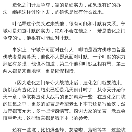
造化之门开启争夺，靠的是硬实力，如果没有好的办
法，继续这样讨论下去，的确也是没有什么效果。
叶忆墨这个关头过来找他，很有可能和叶默有关系。宁
城可是知道叶默的实力，绝对不会在他之下。若是造化之门
争夺的话，他很有可能面对叶默。
事实上，宁城宁可面对任何人，哪怕是西方佛珠曲菩圣
佛或者是秦幕天，他也不大愿意面对叶默。一个叶默的实力
到底有多强，他也不知道，第二个他和叶默互相有恩。第三
两人都是来自地球，更是惺惺相惜。
（因为造化之门争夺大战结束后，造化之门就要结束。
所以距离造化之门结束已经是几天倒计时了，从今天开始每
天一章，争取将造化大战写的更加精彩一些。在造化之门坑
的征集之中，更多的留言是希望老五下本书还是写仙侠，然
后带都市元素，多一些情感情节。感谢大家的留言，老五会
慎重考虑，这些留言都是我下本书的参考。
还有一些坑，比如爆金蜂、灰嘟嘟、落喧等等，这些坑