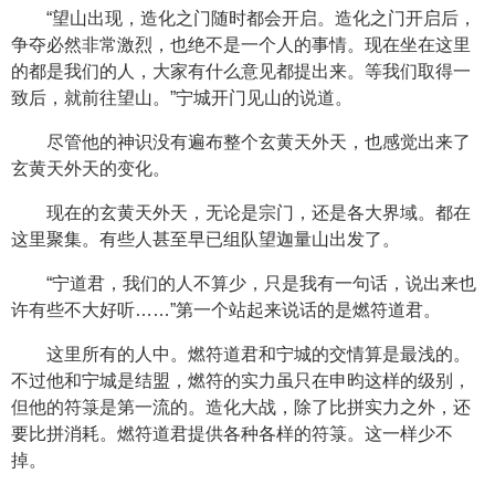
“望山出现，造化之门随时都会开启。造化之门开启后，
争夺必然非常激烈，也绝不是一个人的事情。现在坐在这里
的都是我们的人，大家有什么意见都提出来。等我们取得一
致后，就前往望山。”宁城开门见山的说道。
尽管他的神识没有遍布整个玄黄天外天，也感觉出来了
玄黄天外天的变化。
现在的玄黄天外天，无论是宗门，还是各大界域。都在
这里聚集。有些人甚至早已组队望迦量山出发了。
“宁道君，我们的人不算少，只是我有一句话，说出来也
许有些不大好听……”第一个站起来说话的是燃符道君。
这里所有的人中。燃符道君和宁城的交情算是最浅的。
不过他和宁城是结盟，燃符的实力虽只在申昀这样的级别，
但他的符箓是第一流的。造化大战，除了比拼实力之外，还
要比拼消耗。燃符道君提供各种各样的符箓。这一样少不
掉。