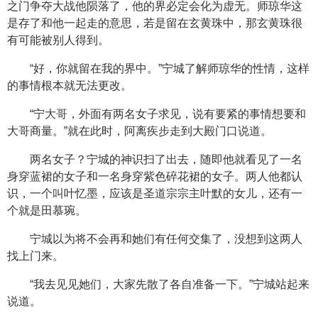
之门争夺大战他陨落了，他的界必定会化为虚无。师琼华这
是存了和他一起走的意思，若是留在玄黄珠中，那玄黄珠很
有可能被别人得到。
“好，你就留在我的界中。”宁城了解师琼华的性情，这样
的事情根本就无法更改。
“宁大哥，外面有两名女子求见，说有要紧的事情想要和
大哥商量。”就在此时，阿离疾步走到大殿门口说道。
两名女子？宁城的神识扫了出去，随即他就看见了一名
身穿蓝裙的女子和一名身穿紫色碎花裙的女子。两人他都认
识，一个叫叶忆墨，应该是圣道宗宗主叶默的女儿，还有一
个就是田慕琬。
宁城以为将不会再和她们有任何交集了，没想到这两人
找上门来。
“我去见见她们，大家先散了各自准备一下。”宁城站起来
说道。