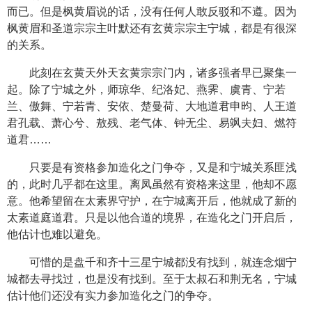
而已。但是枫黄眉说的话，没有任何人敢反驳和不遵。因为
枫黄眉和圣道宗宗主叶默还有玄黄宗宗主宁城，都是有很深
的关系。
此刻在玄黄天外天玄黄宗宗门内，诸多强者早已聚集一
起。除了宁城之外，师琼华、纪洛妃、燕霁、虞青、宁若
兰、傲舞、宁若青、安依、楚曼荷、大地道君申昀、人王道
君孔载、萧心兮、敖残、老气体、钟无尘、易飒夫妇、燃符
道君……
只要是有资格参加造化之门争夺，又是和宁城关系匪浅
的，此时几乎都在这里。离凤虽然有资格来这里，他却不愿
意。他希望留在太素界守护，在宁城离开后，他就成了新的
太素道庭道君。只是以他合道的境界，在造化之门开启后，
他估计也难以避免。
可惜的是盘千和齐十三星宁城都没有找到，就连念烟宁
城都去寻找过，也是没有找到。至于太叔石和荆无名，宁城
估计他们还没有实力参加造化之门的争夺。