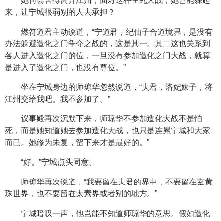
她何尝舍得离开江州，面对这种生死大战，她岂能躲起
来，让宁城很弱别的人去承担？
燃符道君主动说道，“宁道君，纪仙子合道境界，是没有
办法躲避造化之门争夺之战的，这是其一。其二这也关系到
各人进入造化之门的位，一旦没有参加造化之门大战，就算
是进入了造化之门，也没有尊位。”
坐在宁城身边的师琼华忽然说道，“夫君，洛妃妹子，将
江州交给我吧。我不参加了。”
议事殿再次沉默下来，师琼华不参加造化大战不是怕
死，而是她知道她去参加造化大战，也只是连累宁城和大家
而已。她修为未复，留下来才是最好的。”
“好。”宁城点头同意。
师琼华再次说道，“我要留在夫君的界中，不要留在玄黄
珠世界，也不要留在太素界或者别的地方。”
宁城暗叹一声，他岂能不知道师琼华的意思。假如造化