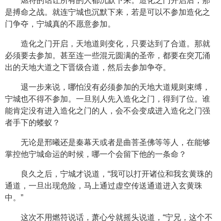
燃符的话让所有的人都沉默下来。造化之门开启后，那
是搏命之战。就连宁城也沉默下来，若是可以不参加造化之
门争夺，宁城真的不愿意参加。
造化之门开启，天地道则变化，只要达到了合道。那就
必须要去参加。甚至连一些混元圆满的圣帝，都要在突兀涌
出的天地大道之下晋级合道，然后去参加争夺。
退一步来说，哪怕没有必须参加的天地大道规则束缚，
宁城也不得不参加。一旦别人先入造化之门，得到了位。谁
能肯定没有进入造化之门的人，会不会变成进入造化之门强
者手下的蝼蚁？
无论是邢曦还是秦幕天或者是曲菩圣佛等等人，在能够
掌控他宁城命运的时候，哪一个会留下他的一条命？
良久之后，宁城才说道，“我可以打开诸位和我玄黄珠的
通道，一旦出现危险，马上通过虚空传送通道进入玄黄珠
中。”
这次不用燃符说话，萧心兮就摇头说道，“宁兄，这个不