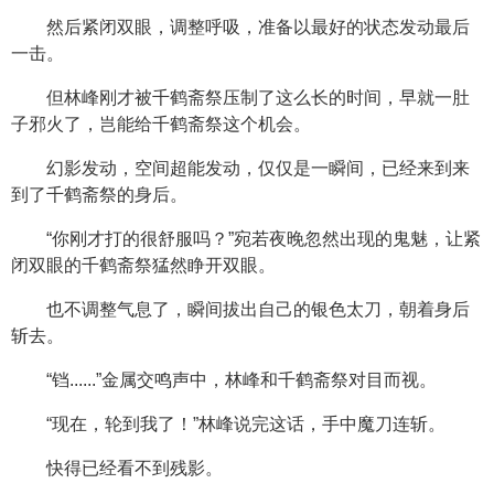
然后紧闭双眼，调整呼吸，准备以最好的状态发动最后
一击。
但林峰刚才被千鹤斋祭压制了这么长的时间，早就一肚
子邪火了，岂能给千鹤斋祭这个机会。
幻影发动，空间超能发动，仅仅是一瞬间，已经来到来
到了千鹤斋祭的身后。
“你刚才打的很舒服吗？”宛若夜晚忽然出现的鬼魅，让紧
闭双眼的千鹤斋祭猛然睁开双眼。
也不调整气息了，瞬间拔出自己的银色太刀，朝着身后
斩去。
“铛......”金属交鸣声中，林峰和千鹤斋祭对目而视。
“现在，轮到我了！”林峰说完这话，手中魔刀连斩。
快得已经看不到残影。