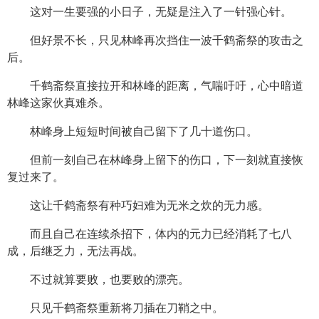
这对一生要强的小日子，无疑是注入了一针强心针。
但好景不长，只见林峰再次挡住一波千鹤斋祭的攻击之
后。
千鹤斋祭直接拉开和林峰的距离，气喘吁吁，心中暗道
林峰这家伙真难杀。
林峰身上短短时间被自己留下了几十道伤口。
但前一刻自己在林峰身上留下的伤口，下一刻就直接恢
复过来了。
这让千鹤斋祭有种巧妇难为无米之炊的无力感。
而且自己在连续杀招下，体内的元力已经消耗了七八
成，后继乏力，无法再战。
不过就算要败，也要败的漂亮。
只见千鹤斋祭重新将刀插在刀鞘之中。