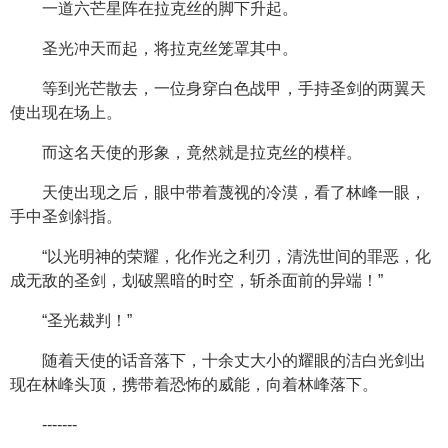
一道六芒星阵在拉克丝的脚下升起。
圣光冲天而起，将拉克丝笼罩其中。
等到光芒散去，一位身穿白色战甲，手持圣剑的两翼天
使出现在场上。
而这名天使的形象，竟然就是拉克丝的模样。
天使出现之后，眼中带着蔑视的冷漠，看了林峰一眼，
手中圣剑斜指。
“以光明神的荣耀，化作光之利刃，清洗世间的罪恶，化
成无敌的圣剑，划破黑暗的时空，斩杀面前的异端！”
“圣光裁判！”
随着天使的话音落下，十余丈大小的耀眼的洁白光剑出
现在林峰头顶，携带着恐怖的威能，向着林峰落下。
-------