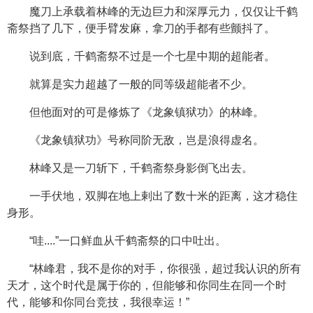
魔刀上承载着林峰的无边巨力和深厚元力，仅仅让千鹤
斋祭挡了几下，便手臂发麻，拿刀的手都有些颤抖了。
说到底，千鹤斋祭不过是一个七星中期的超能者。
就算是实力超越了一般的同等级超能者不少。
但他面对的可是修炼了《龙象镇狱功》的林峰。
《龙象镇狱功》号称同阶无敌，岂是浪得虚名。
林峰又是一刀斩下，千鹤斋祭身影倒飞出去。
一手伏地，双脚在地上剌出了数十米的距离，这才稳住
身形。
“哇....”一口鲜血从千鹤斋祭的口中吐出。
“林峰君，我不是你的对手，你很强，超过我认识的所有
天才，这个时代是属于你的，但能够和你同生在同一个时
代，能够和你同台竞技，我很幸运！”