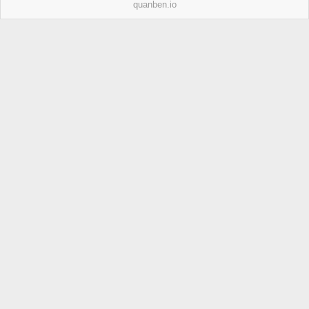
quanben.io