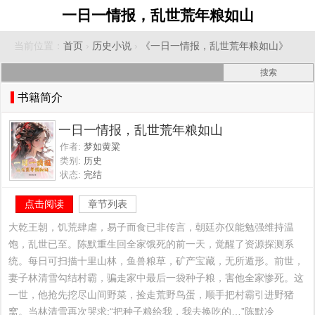
一日一情报，乱世荒年粮如山
当前位置：
首页
›
历史小说
›
《一日一情报，乱世荒年粮如山》
书籍简介
一日一情报，乱世荒年粮如山
作者:
梦如黄粱
类别:
历史
状态:
完结
点击阅读
章节列表
大乾王朝，饥荒肆虐，易子而食已非传言，朝廷亦仅能勉强维持温
饱，乱世已至。陈默重生回全家饿死的前一天，觉醒了资源探测系
统。每日可扫描十里山林，鱼兽粮草，矿产宝藏，无所遁形。前世，
妻子林清雪勾结村霸，骗走家中最后一袋种子粮，害他全家惨死。这
一世，他抢先挖尽山间野菜，捡走荒野鸟蛋，顺手把村霸引进野猪
窝。当林清雪再次哭求:“把种子粮给我，我去换吃的…”陈默冷