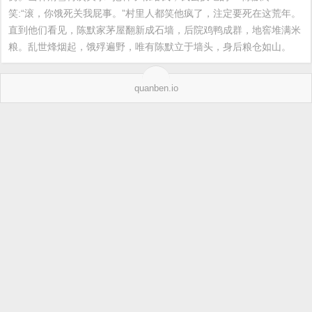
笑:“滚，你饿死关我屁事。”村里人都笑他疯了，注定要死在这荒年。
直到他们看见，陈默家茅屋翻新成石墙，后院鸡鸭成群，地窖堆满米
粮。乱世烽烟起，饿殍遍野，唯有陈默立于墙头，身后粮仓如山。
quanben.io