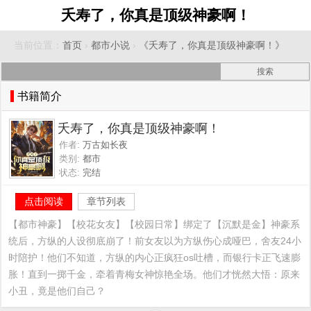
夭寿了，你真是顶级神豪啊！
当前位置：
首页
›
都市小说
›
《夭寿了，你真是顶级神豪啊！》
书籍简介
夭寿了，你真是顶级神豪啊！
作者:
万古如长夜
类别:
都市
状态:
完结
点击阅读
章节列表
【都市神豪】【校花女友】【校园日常】绑定了【沉默是金】神豪系
统后，方纵的人设彻底崩了！前女友以为方纵伤心成哑巴，舍友24小
时陪护！他们不知道，方纵的内心正疯狂os吐槽，而银行卡正飞速膨
胀！直到一掷千金，牵着青梅女神惊艳全场。他们才恍然大悟：原来
小丑，竟是他们自己？