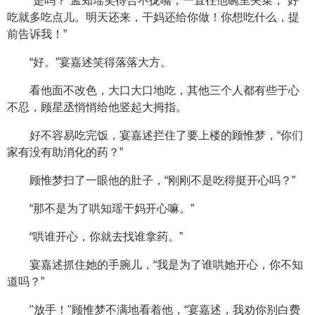
“是吗？”孟知瑶笑得合不拢嘴，一直往他碗里夹菜，“好
吃就多吃点儿。明天还来，干妈还给你做！你想吃什么，提
前告诉我！”
“好。”宴嘉述笑得落落大方。
看他面不改色，大口大口地吃，其他三个人都有些于心
不忍，顾星丞悄悄给他竖起大拇指。
好不容易吃完饭，宴嘉述拦住了要上楼的顾惟梦，“你们
家有没有助消化的药？”
顾惟梦扫了一眼他的肚子，“刚刚不是吃得挺开心吗？”
“那不是为了哄知瑶干妈开心嘛。”
“哄谁开心，你就去找谁拿药。”
宴嘉述抓住她的手腕儿，“我是为了谁哄她开心，你不知
道吗？”
"放手！"顾惟梦不满地看着他，“宴嘉述，我劝你别白费