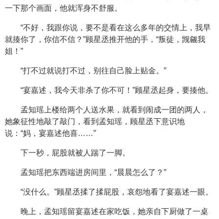
一下那个画面，他就浑身不舒服。
“不好，我跟你说，要不是看在这么多年的交情上，我早
就揍你了，你信不信？”顾星丞推开他的手，“叛徒，觊觎我
姐！”
“打不过就说打不过，别往自己脸上贴金。”
“宴嘉述，我今天非杀了你不可！”顾星丞起身，要揍他。
孟知瑶上楼给两个人送水果，就看到闹成一团的两人，
她象征性地敲了敲门，看到孟知瑶，顾星丞下意识地
说：“妈，宴嘉述他喜……”
下一秒，屁股就被人踹了一脚。
孟知瑶把东西端进房间里，“晨晨怎么了？”
“没什么。”顾星丞揉了揉屁股，哀怨地看了宴嘉述一眼。
晚上，孟知瑶留宴嘉述在家吃饭，她亲自下厨做了一桌