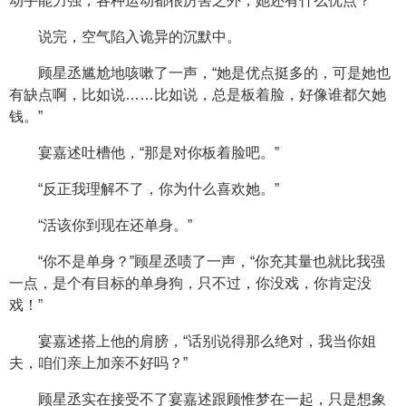
动手能力强，各种运动都很厉害之外，她还有什么优点？”
说完，空气陷入诡异的沉默中。
顾星丞尴尬地咳嗽了一声，“她是优点挺多的，可是她也
有缺点啊，比如说……比如说，总是板着脸，好像谁都欠她
钱。”
宴嘉述吐槽他，“那是对你板着脸吧。”
“反正我理解不了，你为什么喜欢她。”
“活该你到现在还单身。”
“你不是单身？”顾星丞啧了一声，“你充其量也就比我强
一点，是个有目标的单身狗，只不过，你没戏，你肯定没
戏！”
宴嘉述搭上他的肩膀，“话别说得那么绝对，我当你姐
夫，咱们亲上加亲不好吗？”
顾星丞实在接受不了宴嘉述跟顾惟梦在一起，只是想象