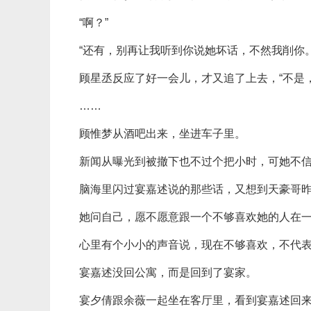
“啊？”
“还有，别再让我听到你说她坏话，不然我削你
顾星丞反应了好一会儿，才又追了上去，“不是
……
顾惟梦从酒吧出来，坐进车子里。
新闻从曝光到被撤下也不过个把小时，可她不
脑海里闪过宴嘉述说的那些话，又想到天豪哥
她问自己，愿不愿意跟一个不够喜欢她的人在
心里有个小小的声音说，现在不够喜欢，不代
宴嘉述没回公寓，而是回到了宴家。
宴夕倩跟余薇一起坐在客厅里，看到宴嘉述回来