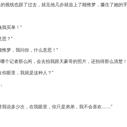
人的视线也跟了过去，就见他几步就追上了顾惟梦，攥住了她的
晚我买单！”
思？”
顾惟梦，我问你，什么意思！”
有哪个记者那么闲，会去拍我跟天豪哥的照片，还拍得那么清楚！
在你眼里，我就是这种人？”
疑。
要我说多少次，在我眼里，你只是弟弟，我不会喜欢……”