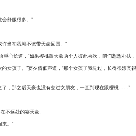
觉会舒服很多。”
或许当初我就不该带天豪回国。”
薇语重心长道，“如果樱桃跟天豪两个人彼此喜欢，咱们想想办法，
欢的女孩子。”宴夕倩低声道，“那个女孩子我见过，长得很漂亮
之了，那之后天豪也没有交过女朋友，一直到现在跟樱桃……”
等在不远处的宴天豪。
来。”