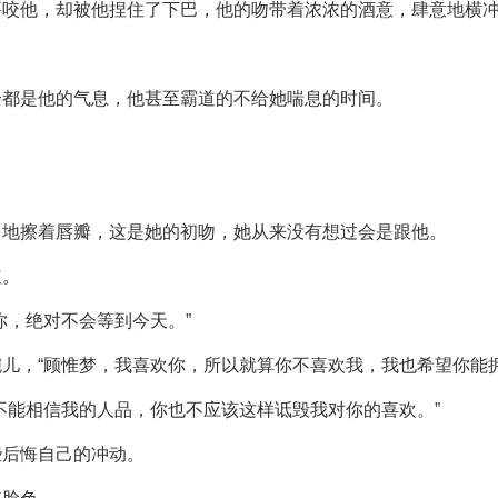
要咬他，却被他捏住了下巴，他的吻带着浓浓的酒意，肆意地横
全都是他的气息，他甚至霸道的不给她喘息的时间。
力地擦着唇瓣，这是她的初吻，她从来没有想过会是跟他。
红。
你，绝对不会等到今天。”
儿，“顾惟梦，我喜欢你，所以就算你不喜欢我，我也希望你能拥
不能相信我的人品，你也不应该这样诋毁我对你的喜欢。”
些后悔自己的冲动。