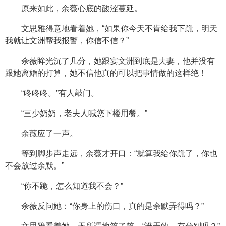
原来如此，余薇心底的酸涩蔓延。
文思雅得意地看着她，“如果你今天不肯给我下跪，明天
我就让文洲帮我报警，你信不信？”
余薇眸光沉了几分，她跟宴文洲到底是夫妻，他并没有
跟她离婚的打算，她不信他真的可以把事情做的这样绝！
“咚咚咚。”有人敲门。
“三少奶奶，老夫人喊您下楼用餐。”
余薇应了一声。
等到脚步声走远，余薇才开口：“就算我给你跪了，你也
不会放过余默。”
“你不跪，怎么知道我不会？”
余薇反问她：“你身上的伤口，真的是余默弄得吗？”