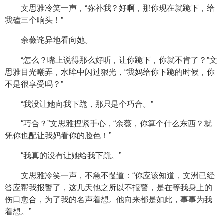
文思雅冷笑一声，“弥补我？好啊，那你现在就跪下，给
我磕三个响头！”
余薇诧异地看向她。
“怎么？嘴上说得那么好听，让你跪下，你就不肯了？”文
思雅目光嘲弄，水眸中闪过狠光，“我妈给你下跪的时候，你
不是很享受吗？”
“我没让她向我下跪，那只是个巧合。”
“巧合？”文思雅捏紧手心，“余薇，你算个什么东西？就
凭你也配让我妈看你的脸色！”
“我真的没有让她给我下跪。”
文思雅冷笑一声，不急不慢道：“你应该知道，文洲已经
答应帮我报警了，这几天他之所以不报警，是在等我身上的
伤口愈合，为了我的名声着想。他向来都是如此，事事为我
着想。”