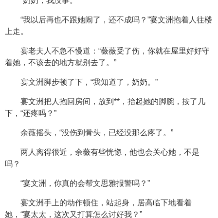
“奶奶，我没事。”
“我以后再也不跟她闹了，还不成吗？”宴文洲抱着人往楼
上走。
宴老夫人不急不慢道：“薇薇受了伤，你就在屋里好好守
着她，不该去的地方就别去了。”
宴文洲脚步顿了下，“我知道了，奶奶。”
宴文洲把人抱回房间，放到**，抬起她的脚腕，按了几
下，“还疼吗？”
余薇摇头，“没伤到骨头，已经没那么疼了。”
两人离得很近，余薇有些恍惚，他也会关心她，不是
吗？
“宴文洲，你真的会帮文思雅报警吗？”
宴文洲手上的动作顿住，站起身，居高临下地看着
她，“宴太太，这次又打算怎么讨好我？”