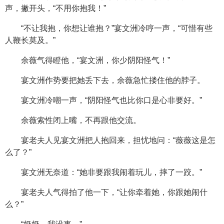
声，撇开头，“不用你抱我！”
“不让我抱，你想让谁抱？”宴文洲冷哼一声，“可惜有些
人鞭长莫及。”
余薇气得瞪他，“宴文洲，你少阴阳怪气！”
宴文洲作势要把她丢下去，余薇急忙搂住他的脖子。
宴文洲冷嘲一声，“阴阳怪气也比你口是心非要好。”
余薇索性闭上嘴，不再跟他交流。
宴老夫人见宴文洲把人抱回来，担忧地问：“薇薇这是怎
么了？”
宴文洲无奈道：“她非要跟我闹着玩儿，摔了一跤。”
宴老夫人气得拍了他一下，“让你牵着她，你跟她闹什
么？”