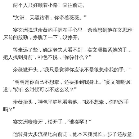
两个人只好顺着小路一直往前走。
“文洲，天黑路滑，你牵着薇薇。”
宴文洲拽过余薇的手握在手心里，余薇想到他在文思雅
床前的殷勤，挣脱了一下，没挣开。
等走远了些，确定老夫人看不到，宴文洲攥紧她的手，
把人拽到身前，神色不悦，“你躲什么？”
余薇撇开头，“我只是觉得你应该不是很想牵我的手。”
“明明是你自己不想牵，还要推到我身上。”宴文洲嘲讽
道，“你什么时候可以不这么装？”
余薇抬头，神色平静地看着他，“我不想牵，你能放手
吗？”
宴文洲咬咬牙，松开手，“谁稀罕！”
他转身大步流星地向前走，他本来腿就长，步子还故意