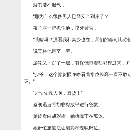
裴书浩不服气，
“那为什么很多男人已经安全到岸了？”
夜子寒一把抓住他，咬牙警告，
“眼瞎吗？没看我和秦少也在，我们的命可比你值
说罢将他甩至一旁。
游轮又下沉了一层，有保镖拖着胡彩桦过来，
“少爷，这个蠢货眼睁睁看着水位长高一直不敢
吸。”
“赶快先救人啊，蠢货！”
秦朗迅速将胡彩桦放平进行急救。
楚旋看向胡彩桦，她魂魄正在离体。
她赶忙施道法让胡彩桦魂魄归位。