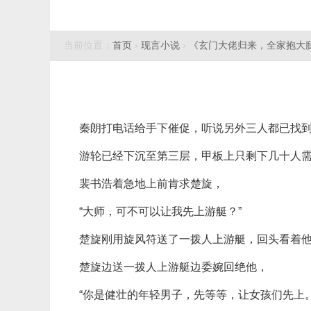
当前位置：
首页
›
现言小说
›
《玄门大佬归来，全家抱大
秦朗打电话给手下催促，听说另外三人都已找
游轮已经下沉至第三层，甲板上只剩下几十人
裴书浩着急地上前肯求楚旋，
“大师，可不可以让我先上游艇？”
楚旋刚用旋风符送了一拨人上游艇，回头看着
楚旋边送一拨人上游艇边委婉回绝他，
“你是健壮的年轻男子，先等等，让女孩们先上。