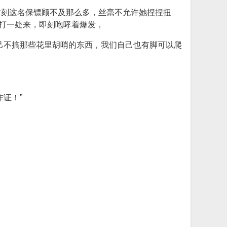
时刻这名保镖顾不及那么多，丝毫不允许她捏捏扭
不打一处来，即刻咆哮着爆发，
己不搞那些花里胡哨的东西，我们自己也有脚可以爬
证！”