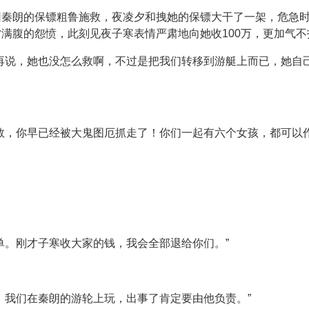
因秦朗的保镖粗鲁施救，夜凌夕和拽她的保镖大干了一架，危急
满腹的怨愤，此刻见夜子寒表情严肃地向她收100万，更加气
再说，她也没怎么救啊，不过是把我们转移到游艇上而已，她自
救，你早已经被大鬼图厄抓走了！你们一起有六个女孩，都可以作
单。刚才子寒收大家的钱，我会全部退给你们。”
。我们在秦朗的游轮上玩，出事了肯定要由他负责。”