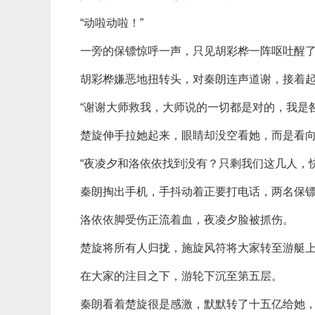
“动啦动啦！”
一旁的保镖惊呼一声，只见胡彩桦一阵呕吐醒
胡彩桦嫌恶地扭转头，对秦朗连声道谢，接着
“谢谢大师救我，大师说的一切都是对的，我是
楚旋伸手拉她起来，眼睛却没空看她，而是看
“夜凌夕和洛依依找到没有？只剩我们这几人，
秦朗掏出手机，手抖动着正要打电话，两名保
洛依依脚受伤正流着血，夜凌夕脸被抓伤。
楚旋将所有人归拢，施旋风符将大家转至游艇
在大家的注目之下，游轮下沉至第五层。
秦朗看着楚旋很是感激，默默转了十五亿给她