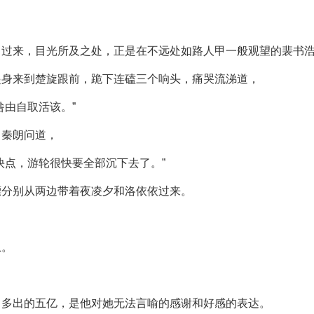
了过来，目光所及之处，正是在不远处如路人甲一般观望的裴书
起身来到楚旋跟前，跪下连磕三个响头，痛哭流涕道，
咎由自取活该。”
向秦朗问道，
快点，游轮很快要全部沉下去了。”
镖分别从两边带着夜凌夕和洛依依过来。
上。
，多出的五亿，是他对她无法言喻的感谢和好感的表达。