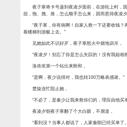
夜子寒将卡号递到夜凌夕面前，在游轮上时，
扭，拖、拽、推，怎么顺手怎么来，因而惹得夜凌夕
“夜子寒，你有病啊！自家人救一下还要收钱？
着楼梯到游艇上去。”
见她如此不识好歹，夜子寒怒火中烧地训斥，
“夜凌夕！别忘了你是怎么失踪的！没有我姐相
洛依依第一个站出来附和，
“是啊，夜少说得对，我也转100万略表感谢。”
楚旋连忙阻止她，
“不必了，是秦少让我来救你们的，理应由他买
夜凌夕朝夜子寒翻了个大白眼，不屑道，
“看到没？当事人都说了，人家秦朗已经买单了