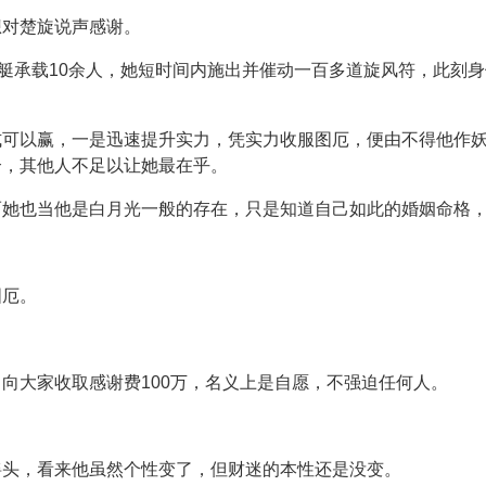
想对楚旋说声感谢。
快艇承载10余人，她短时间内施出并催动一百多道旋风符，此刻
式可以赢，一是迅速提升实力，凭实力收服图厄，便由不得他作
合，其他人不足以让她最在乎。
而她也当他是白月光一般的存在，只是知道自己如此的婚姻命格
图厄。
向大家收取感谢费100万，名义上是自愿，不强迫任何人。
摇头，看来他虽然个性变了，但财迷的本性还是没变。