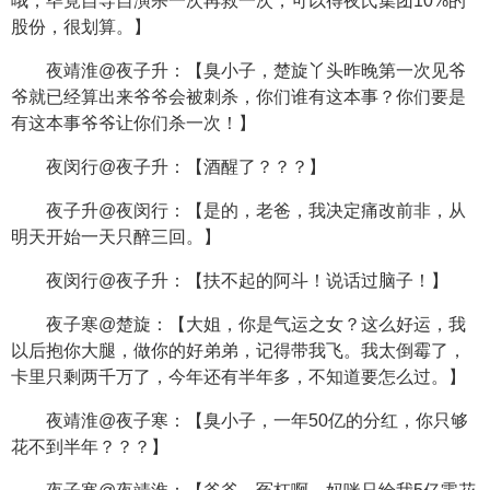
哦，毕竟自导自演杀一次再救一次，可以得夜氏集团10%的
股份，很划算。】
夜靖淮@夜子升：【臭小子，楚旋丫头昨晚第一次见爷
爷就已经算出来爷爷会被刺杀，你们谁有这本事？你们要是
有这本事爷爷让你们杀一次！】
夜闵行@夜子升：【酒醒了？？？】
夜子升@夜闵行：【是的，老爸，我决定痛改前非，从
明天开始一天只醉三回。】
夜闵行@夜子升：【扶不起的阿斗！说话过脑子！】
夜子寒@楚旋：【大姐，你是气运之女？这么好运，我
以后抱你大腿，做你的好弟弟，记得带我飞。我太倒霉了，
卡里只剩两千万了，今年还有半年多，不知道要怎么过。】
夜靖淮@夜子寒：【臭小子，一年50亿的分红，你只够
花不到半年？？？】