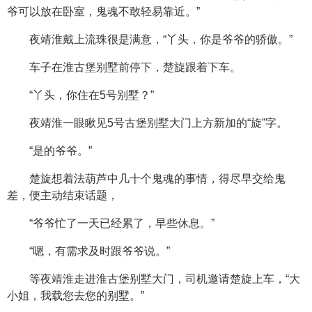
爷可以放在卧室，鬼魂不敢轻易靠近。”
夜靖淮戴上流珠很是满意，“丫头，你是爷爷的骄傲。”
车子在淮古堡别墅前停下，楚旋跟着下车。
“丫头，你住在5号别墅？”
夜靖淮一眼瞅见5号古堡别墅大门上方新加的“旋”字。
“是的爷爷。”
楚旋想着法葫芦中几十个鬼魂的事情，得尽早交给鬼
差，便主动结束话题，
“爷爷忙了一天已经累了，早些休息。”
“嗯，有需求及时跟爷爷说。”
等夜靖淮走进淮古堡别墅大门，司机邀请楚旋上车，“大
小姐，我载您去您的别墅。”