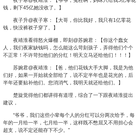
夜子寒@夜靖淮：【爷爷，冤枉啊，妈咪只给我5亿零花
钱，剩下45亿她没收了。】
夜子升@夜子寒：【大哥，你比我好，我只有1亿零花
钱，快没裤衩子穿了。】
夜靖淮看得怒火爆棚，即刻@苏婉君：【你这个蠢女
人，我们夜家缺钱吗，怎么能这么苛刻孩子，弄得他们个个
不正常！不许苛扣他们的分红！明天立马还给他们！！！】
苏婉君@夜靖淮：【爸，他们花钱大手大脚，我是为他
们好，如果一开始就全部给了，说不定半年也是花光的，后
半年还要贴补他们。您消消气，我明天就还给他们。】
楚旋觉得他们都讲得有道理，综合了一下跟夜靖淮提出
建议，
“爷爷，我们这些小辈每个人的分红可以分两次给予，每
年的一月给一半，七月给一半，这样既不憋屈又不用担心会
超支，说不定还能存下不少。”