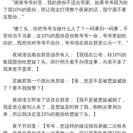
“谢谢爷爷好意，我的身份不适合管家。如果爷爷因为给
了我10%的股份，而让我去打理整个夜家的话，我宁愿不要
这股份。”
“傻丫头，你把爷爷当做什么人了？一码事归一码事，不
管你当不当家，这10%的股份是你救爷爷一命，爷爷奖励给
你的，既然你对爷爷不信任，爷爷现在就在群里公示一下。”
夜靖淮说着在群里@所有人：【我现在公布，转10%的
集团股份给楚旋丫头。闵行明天着手办理这事，办差不多了
我来签字盖章。】
苏婉君第一个跳出来质疑：【爸，您是不是被楚旋威胁
了？要不我报警？】
夜靖淮立即发了语音在群里：【我不是被楚旋威胁了，
我是差点被别人杀了，是楚旋及时救了我，刚刚从警局出
来，所以我决定送10%的股份给楚旋丫头。】
夜子升回复：【爷爷，您这样的做法很容易被二次暗杀