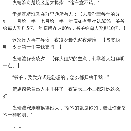
夜靖淮向楚旋竖起大拇指，“这主意不错。”
于是夜靖淮又在群里@所有人：【以后孙辈每年的分
红，一月给一半，七月给一半，年底如有留存达30%，爷爷
给每人奖励5亿，年底留存达60%，爷爷给每人奖励10亿。】
这次没人再有异议，夜凌夕最先@夜靖淮：【爷爷聪
明，夕夕第一个存钱支持。】
夜靖淮@夜凌夕：【你大姐想的主意，都学着大姐聪明
一点。】
“爷爷，奖励方式是您想的，怎么都归功于我？”
楚旋感觉自己人生开挂了，夜家大王小王都对她这么
好。
夜靖淮宠溺地摸摸她头，“爷爷的就是你的，谁让你像爷
爷一样聪明。”
……