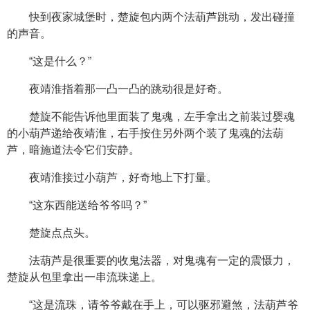
快到夜家城堡时，楚旋包内两个法葫芦跳动，发出碰撞
的声音。
“这是什么？”
夜靖淮指着那一凸一凸的跳动很是好奇。
楚旋不能告诉他里面装了鬼魂，左手拿出之前装过婴魂
的小葫芦递给夜靖淮，右手按住另外两个装了鬼魂的法葫
芦，暗施道法令它们安静。
夜靖淮接过小葫芦，好奇地上下打量。
“这东西能送给爷爷吗？”
楚旋点点头。
法葫芦是很重要的收鬼法器，对鬼魂有一定的震慑力，
楚旋从包里拿出一串流珠递上。
“这是流珠，请爷爷戴在手上，可以驱邪避煞，法葫芦爷