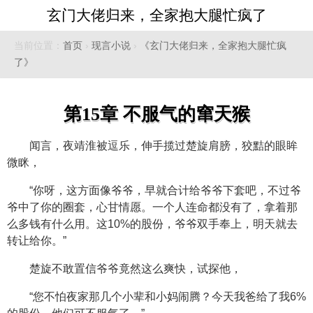
玄门大佬归来，全家抱大腿忙疯了
当前位置：
首页
›
现言小说
›
《玄门大佬归来，全家抱大腿忙疯
了》
第15章 不服气的窜天猴
闻言，夜靖淮被逗乐，伸手揽过楚旋肩膀，狡黠的眼眸
微眯，
“你呀，这方面像爷爷，早就合计给爷爷下套吧，不过爷
爷中了你的圈套，心甘情愿。一个人连命都没有了，拿着那
么多钱有什么用。这10%的股份，爷爷双手奉上，明天就去
转让给你。”
楚旋不敢置信爷爷竟然这么爽快，试探他，
“您不怕夜家那几个小辈和小妈闹腾？今天我爸给了我6%