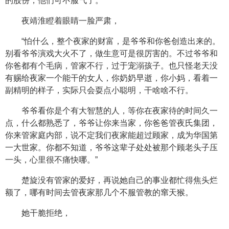
的股份，他们可不服气了。”
夜靖淮瞪着眼睛一脸严肃，
“怕什么，整个夜家的财富，是爷爷和你爸创造出来的。
别看爷爷演戏大火不了，做生意可是很厉害的。不过爷爷和
你爸都有个毛病，管家不行，过于宠溺孩子。也只怪老天没
有赐给夜家一个能干的女人，你奶奶早逝，你小妈，看着一
副精明的样子，实际只会耍点小聪明，干啥啥不行。
爷爷看你是个有大智慧的人，等你在夜家待的时间久一
点，什么都熟悉了，爷爷让你来当家，你爸爸管夜氏集团，
你来管家庭内部，说不定我们夜家能超过顾家，成为华国第
一大世家。你都不知道，爷爷这辈子处处被那个顾老头子压
一头，心里很不痛快哪。”
楚旋没有管家的爱好，再说她自己的事业都忙得焦头烂
额了，哪有时间去管夜家那几个不服管教的窜天猴。
她干脆拒绝，