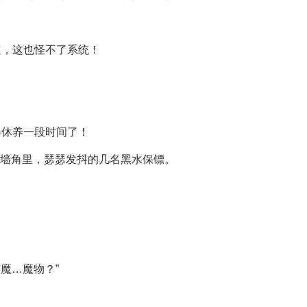
道，这也怪不了系统！
得休养一段时间了！
在墙角里，瑟瑟发抖的几名黑水保镖。
魔…魔物？”