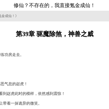
修仙？不存在的，我直接氪金成仙！
氪金成仙！》
第39章 驱魔除煞，神兽之威
着练功房走去。
邪恶气息的赵虎！
但看到赵虎此时的模样，依然感到震惊！
脸上带着一抹诡异的微笑。