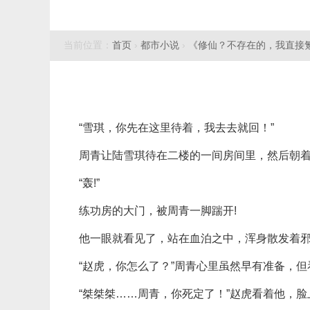
当前位置：
首页
›
都市小说
›
《修仙？不存在的，我直接
“雪琪，你先在这里待着，我去去就回！”
周青让陆雪琪待在二楼的一间房间里，然后朝
“轰!”
练功房的大门，被周青一脚踹开!
他一眼就看见了，站在血泊之中，浑身散发着
“赵虎，你怎么了？”周青心里虽然早有准备，
“桀桀桀……周青，你死定了！”赵虎看着他，