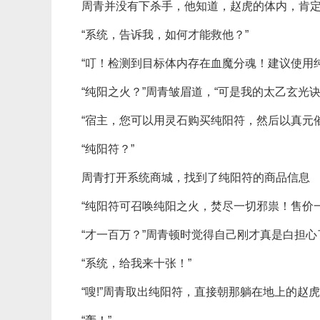
周青并没有下杀手，他知道，赵虎的体内，肯定
“系统，告诉我，如何才能救他？”
“叮！检测到目标体内存在血魔分魂！建议使用
“纯阳之火？”周青皱眉道，“可是我的太乙玄光
“宿主，您可以用灵石购买纯阳符，然后以真元
“纯阳符？”
周青打开系统商城，找到了纯阳符的商品信息
“纯阳符可召唤纯阳之火，焚尽一切邪祟！售价
“才一百万？”周青顿时觉得自己刚才真是白担心
“系统，给我来十张！”
“嗖!”周青取出纯阳符，直接朝那躺在地上的赵虎