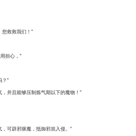
，您救救我们！”
用担心，”
？”
气，并且能够压制炼气期以下的魔物！”
气，可辟邪驱魔，抵御邪祟入侵。”