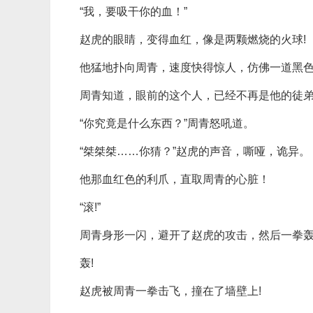
“我，要吸干你的血！”
赵虎的眼睛，变得血红，像是两颗燃烧的火球!
他猛地扑向周青，速度快得惊人，仿佛一道黑色
周青知道，眼前的这个人，已经不再是他的徒
“你究竟是什么东西？”周青怒吼道。
“桀桀桀……你猜？”赵虎的声音，嘶哑，诡异。
他那血红色的利爪，直取周青的心脏！
“滚!”
周青身形一闪，避开了赵虎的攻击，然后一拳
轰!
赵虎被周青一拳击飞，撞在了墙壁上!