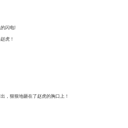
的闪电!
弟赵虎！
轰出，狠狠地砸在了赵虎的胸口上！