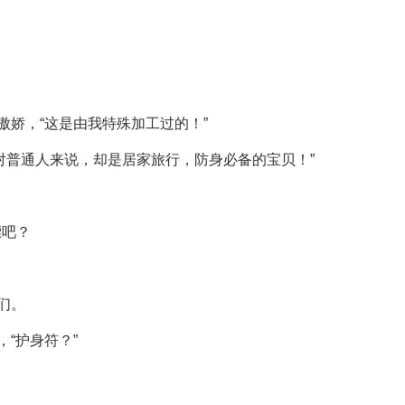
傲娇，“这是由我特殊加工过的！”
对普通人来说，却是居家旅行，防身必备的宝贝！”
镖吧？
们。
“护身符？”