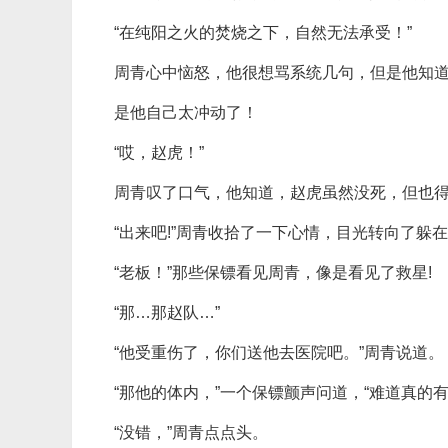
“在纯阳之火的焚烧之下，自然无法承受！”
周青心中恼怒，他很想骂系统几句，但是他知
是他自己太冲动了！
“哎，赵虎！”
周青叹了口气，他知道，赵虎虽然没死，但也
“出来吧!”周青收拾了一下心情，目光转向了躲
“老板！”那些保镖看见周青，像是看见了救星!
“那…那赵队…”
“他受重伤了，你们送他去医院吧。”周青说道。
“那他的体内，”一个保镖颤声问道，“难道真的有
“没错，”周青点点头。