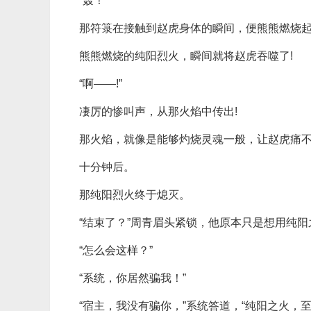
“轰！”
那符箓在接触到赵虎身体的瞬间，便熊熊燃烧起
熊熊燃烧的纯阳烈火，瞬间就将赵虎吞噬了!
“啊——!”
凄厉的惨叫声，从那火焰中传出!
那火焰，就像是能够灼烧灵魂一般，让赵虎痛不
十分钟后。
那纯阳烈火终于熄灭。
“结束了？”周青眉头紧锁，他原本只是想用纯
“怎么会这样？”
“系统，你居然骗我！”
“宿主，我没有骗你，”系统答道，“纯阳之火，