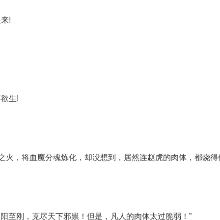
来!
欲生!
阳之火，将血魔分魂炼化，却没想到，居然连赵虎的肉体，都烧得
至阳至刚，克尽天下邪祟！但是，凡人的肉体太过脆弱！”