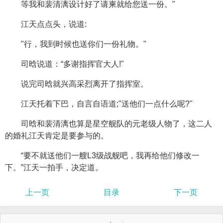
等我和裴清漓设计好了请柬就给您送一份。"
江天点点头，说道:
"行，我到时候也送你们一份礼物。"
司晗说道：“多谢指挥官大人!"
说完司晗就兴高采烈离开了指挥室。
江天托着下巴，自言自语道;"送他们一点什么呢?"
司晗和裴清漓也算是星空舰队的元老级人物了，这二人
的婚礼江天肯定是要参与的。
“要不就送他们一艘L3级战舰吧，我再给他们修改一
下。”江天一拍手，决定道。
上一页
目录
下一页