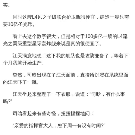
实。
同时这艘L4风之子级联合护卫舰很便宜，建造一艘只需
要10亿圣光币。
看上去这个数字很大，但是相对于100多亿一艘的L4流
光之翼级重型星际轰炸舰来说是真的很便宜了。
江天满意地想：这下我的舰队也是攻防兼备了，等着下
个月我就开始生产。
突然，司晗出现在了江天面前，直接给沉浸在系统里面
的江天吓了一跳。
江天坐起来整理了一下衣服，说道：“司晗，有什么事
吗?”
司晗看起来有些奇怪，扭扭捏捏地问：
“亲爱的指挥官大人，您下周一有没有时间?"