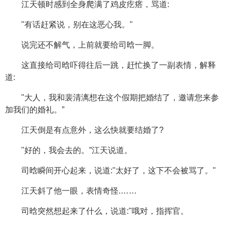
江天顿时感到全身爬满了鸡皮疙瘩，骂道:
"有话赶紧说，别在这恶心我。"
说完还不解气，上前就要给司晗一脚。
这直接给司晗吓得往后一跳，赶忙换了一副表情，解释
道:
"大人，我和裴清漓想在这个假期把婚结了，邀请您来参
加我们的婚礼。”
江天倒是有点意外，这么快就要结婚了?
"好的，我会去的。”江天说道。
司晗瞬间开心起来，说道:"太好了，这下不会被骂了。"
江天斜了他一眼，表情奇怪.……
司晗突然想起来了什么，说道:"哦对，指挥官。