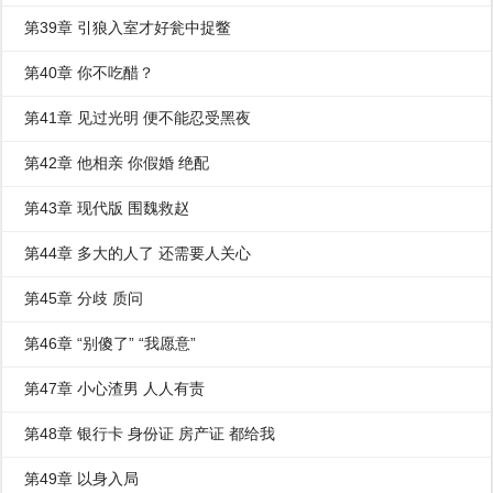
第39章 引狼入室才好瓮中捉鳖
第40章 你不吃醋？
第41章 见过光明 便不能忍受黑夜
第42章 他相亲 你假婚 绝配
第43章 现代版 围魏救赵
第44章 多大的人了 还需要人关心
第45章 分歧 质问
第46章 “别傻了” “我愿意”
第47章 小心渣男 人人有责
第48章 银行卡 身份证 房产证 都给我
第49章 以身入局