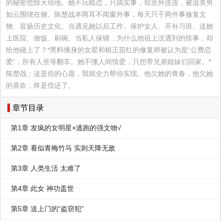
的秘密也惊天动地。她不玩暗恋，只搞实事，却意外连连，被迫美男
如云围绕在侧。陈楚战本两耳不闻窗外事，每天只干两件事修复文
物、宣扬历史文化。当遇见她以后工作、保护女人、开补习班、送她
上医院、做饭、刷碗、当私人保镖…为什么他祖上没遇到的怪事，却
给他碰上了？*黑料缠身的女星和根正苗红的修复师被认为是“公费恋
爱”，所有人坐等翻车。她不懂人间情爱，只想带兄弟姐妹们回家。*
陈楚战：这是你的心愿，我就全力帮你实现。他欠她的青春，他欠她
的喜欢，终是偿还了。
章节目录
第1章 发疯的女明星×逃跑的强文物√
第2章 看似青梅竹马 实则天降无敌
第3章 人类生活 太难了
第4章 此女 神功盖世
第5章 送上门的“盗窃犯”