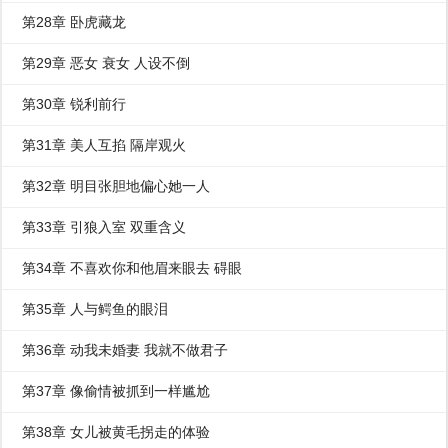
第28章 卧虎藏龙
第29章 恶女 衰女 人设不倒
第30章 锐利前行
第31章 美人互掐 隔岸观火
第32章 明目张胆地偏心她一人
第33章 引狼入室 双重含义
第34章 不喜欢你和他眉来眼去 碍眼
第35章 人与鳄鱼的眼泪
第36章 动我未婚妻 我就不做君子
第37章 像偷情被抓到一样尴尬
第38章 女儿被黄毛拐走的体验