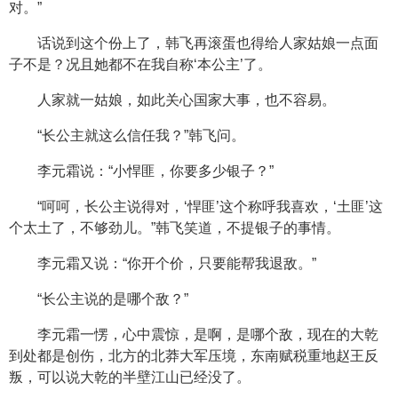
对。”
话说到这个份上了，韩飞再滚蛋也得给人家姑娘一点面
子不是？况且她都不在我自称‘本公主’了。
人家就一姑娘，如此关心国家大事，也不容易。
“长公主就这么信任我？”韩飞问。
李元霜说：“小悍匪，你要多少银子？”
“呵呵，长公主说得对，‘悍匪’这个称呼我喜欢，‘土匪’这
个太土了，不够劲儿。”韩飞笑道，不提银子的事情。
李元霜又说：“你开个价，只要能帮我退敌。”
“长公主说的是哪个敌？”
李元霜一愣，心中震惊，是啊，是哪个敌，现在的大乾
到处都是创伤，北方的北莽大军压境，东南赋税重地赵王反
叛，可以说大乾的半壁江山已经没了。