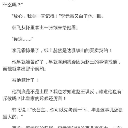
什么吗？”
“放心，我会一直记得！”李元霜又白了他一眼。
韩飞从怀里拿出一张纸来给她看。
“你这……”
李元霜惊呆了，纸上赫然是达县铁山的买卖契约！
他早就准备好了，早就聊到我会因为赵王的事情找他，
而他就拿出那个契约。
被他算计了！
他到底是不是土匪？我也才知道赵王谋反，难道他也有
斥候吗？比皇家的斥候还厉害！
韩飞说：“长公主，你可以先考虑一下，毕竟这事儿还是
挺大的。”