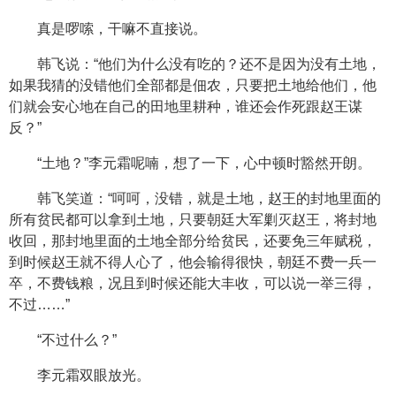
真是啰嗦，干嘛不直接说。
韩飞说：“他们为什么没有吃的？还不是因为没有土地，
如果我猜的没错他们全部都是佃农，只要把土地给他们，他
们就会安心地在自己的田地里耕种，谁还会作死跟赵王谋
反？”
“土地？”李元霜呢喃，想了一下，心中顿时豁然开朗。
韩飞笑道：“呵呵，没错，就是土地，赵王的封地里面的
所有贫民都可以拿到土地，只要朝廷大军剿灭赵王，将封地
收回，那封地里面的土地全部分给贫民，还要免三年赋税，
到时候赵王就不得人心了，他会输得很快，朝廷不费一兵一
卒，不费钱粮，况且到时候还能大丰收，可以说一举三得，
不过……”
“不过什么？”
李元霜双眼放光。