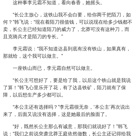
这种事李元霜不知道，看向春香，她摇头。
“长公主放心，这铁山我不会白要，给你两千把陌刀，如
何？”韩飞说：“现在着陌刀很值钱，可以说现在给多少钱都不
卖，长公主已经知道陌刀的威力了，北莽可没有这种刀，而
且克骑兵才是陌刀的专长。”
李元霜说：“我不知道达县到底有没有铁山，如果真有，
那就给，这个我可以做主。”
一座铁山而已，李元霜自然可以做主。
“长公主可想好了，要是给了我，以后这个铁山就是我说
了算！”韩飞心里乐开了花，有了达县铁矿，陌刀就有了保
障，以后想生产多少都可以。
“本公主还有选择吗？”李元霜很无奈，‘本公主’再次说出
来了，后面又说没有选择，这是她最后的脸面了。
“好，既然长公主那么有诚意，那我们就说好了！”韩飞
说：“我们之前说突袭北莽王庭依然做数，长公主还记得给我