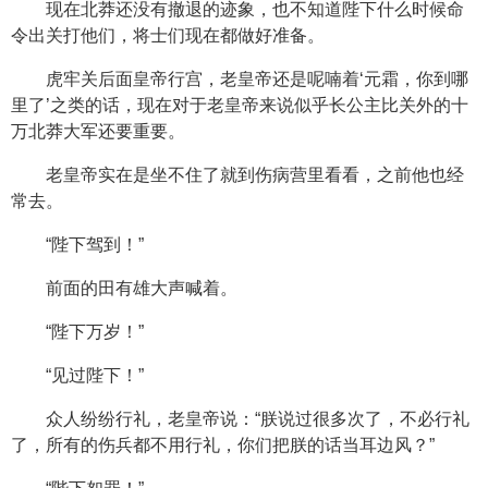
现在北莽还没有撤退的迹象，也不知道陛下什么时候命
令出关打他们，将士们现在都做好准备。
虎牢关后面皇帝行宫，老皇帝还是呢喃着‘元霜，你到哪
里了’之类的话，现在对于老皇帝来说似乎长公主比关外的十
万北莽大军还要重要。
老皇帝实在是坐不住了就到伤病营里看看，之前他也经
常去。
“陛下驾到！”
前面的田有雄大声喊着。
“陛下万岁！”
“见过陛下！”
众人纷纷行礼，老皇帝说：“朕说过很多次了，不必行礼
了，所有的伤兵都不用行礼，你们把朕的话当耳边风？”