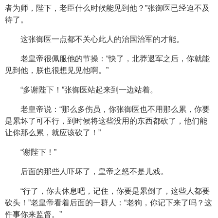
者为师，陛下，老臣什么时候能见到他？”张御医已经迫不及
待了。
这张御医一点都不关心此人的治国治军的才能。
老皇帝很佩服他的节操：“快了，北莽退军之后，你就能
见到他，朕也很想见见他啊。”
“多谢陛下！”张御医站起来到一边站着。
老皇帝说：“那么多伤员，你张御医也不用那么累，你要
是累坏了可不行，到时候将这些没用的东西都砍了，他们能
让你那么累，就应该砍了！”
“谢陛下！”
后面的那些人吓坏了，皇帝之怒不是儿戏。
“行了，你去休息吧，记住，你要是累倒了，这些人都要
砍头！”老皇帝看着后面的一群人：“老狗，你记下来了吗？这
件事你来监督。”