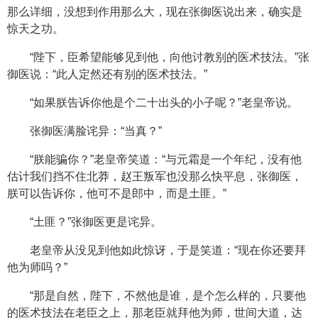
那么详细，没想到作用那么大，现在张御医说出来，确实是
惊天之功。
“陛下，臣希望能够见到他，向他讨教别的医术技法。”张
御医说：“此人定然还有别的医术技法。”
“如果朕告诉你他是个二十出头的小子呢？”老皇帝说。
张御医满脸诧异：“当真？”
“朕能骗你？”老皇帝笑道：“与元霜是一个年纪，没有他
估计我们挡不住北莽，赵王叛军也没那么快平息，张御医，
朕可以告诉你，他可不是郎中，而是土匪。”
“土匪？”张御医更是诧异。
老皇帝从没见到他如此惊讶，于是笑道：“现在你还要拜
他为师吗？”
“那是自然，陛下，不然他是谁，是个怎么样的，只要他
的医术技法在老臣之上，那老臣就拜他为师，世间大道，达