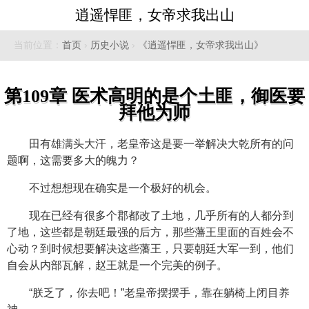
逍遥悍匪，女帝求我出山
当前位置：
首页
›
历史小说
›
《逍遥悍匪，女帝求我出山》
第109章 医术高明的是个土匪，御医要
拜他为师
田有雄满头大汗，老皇帝这是要一举解决大乾所有的问
题啊，这需要多大的魄力？
不过想想现在确实是一个极好的机会。
现在已经有很多个郡都改了土地，几乎所有的人都分到
了地，这些都是朝廷最强的后方，那些藩王里面的百姓会不
心动？到时候想要解决这些藩王，只要朝廷大军一到，他们
自会从内部瓦解，赵王就是一个完美的例子。
“朕乏了，你去吧！”老皇帝摆摆手，靠在躺椅上闭目养