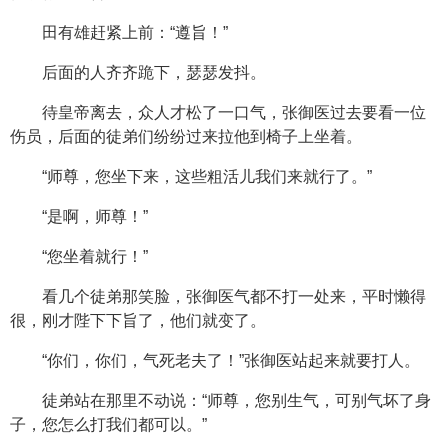
田有雄赶紧上前：“遵旨！”
后面的人齐齐跪下，瑟瑟发抖。
待皇帝离去，众人才松了一口气，张御医过去要看一位
伤员，后面的徒弟们纷纷过来拉他到椅子上坐着。
“师尊，您坐下来，这些粗活儿我们来就行了。”
“是啊，师尊！”
“您坐着就行！”
看几个徒弟那笑脸，张御医气都不打一处来，平时懒得
很，刚才陛下下旨了，他们就变了。
“你们，你们，气死老夫了！”张御医站起来就要打人。
徒弟站在那里不动说：“师尊，您别生气，可别气坏了身
子，您怎么打我们都可以。”