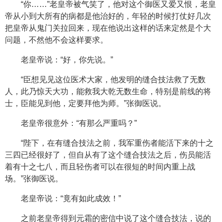
“你……”老皇帝被气笑了，他对这个御医又爱又恨，老皇
帝从小到大所有的病都是他治好的，年轻的时候打仗好几次
把皇帝从鬼门关拉回来，现在他说出这样的话来定然是个大
问题，不然他不会这样要求。
老皇帝说：“好，你先说。”
“臣想见见这位医术大家，他发明的缝合技法救了无数
人，此乃惊天大功，能救我大乾无数生命，特别是前线的将
士，臣能见到他，定要拜他为师。”张御医说。
老皇帝很意外：“有那么严重吗？”
“陛下，在有缝合技法之前，我军重伤者能活下来的十之
三四已经很好了，但自从有了这个缝合技法之后，伤员能活
着有十之七八，而且轻伤者可以在很短的时间内重上战
场。”张御医说。
老皇帝说：“竟有如此成效！”
之前老皇帝得到元霜的密信中说了这个缝合技法，说的