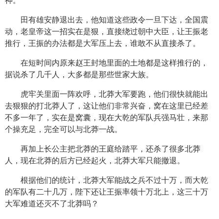
神。
田有雄安静退出去，他知道这些政令一旦下达，全国震
动，老皇帝这一招实在是狠，直接绕过朝中大臣，让王振老
推行，王振的办法都是大军压上去，谁敢不从直接杀了。
在短时间内原来赵王封地里面的土地都是这样推行的，
据说杀了几千人，大多都是那些世家大族。
虎牢关里面一阵欢呼，北莽大军要跑，他们很快就能出
去狠狠的打北莽人了，这让他们非常兴奋，窝在这里已经差
不多一年了，实在是窝囊，现在大乾的军队兵强马壮，来那
个操充足，完全可以与北莽一战。
再加上长公主把北莽的王庭给踏平，还杀了很多北莽
人，现在北莽的后方已经起火，北莽大军只能撤退。
根据他们的统计，北莽大军能战之兵不过十万，而大乾
的军队有二十几万，陛下还让王振率领十万北上，这三十万
大军难道还灭不了北莽吗？