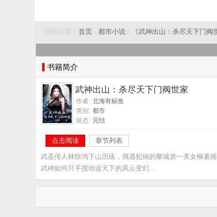
当前位置：
首页
›
都市小说
›
《武神出山：杀尽天下门阀
书籍简介
武神出山：杀尽天下门阀世家
作者:
北海有鲸鱼
类别:
都市
状态:
完结
点击阅读
章节列表
武圣传人林惊鸿下山历练，偶遇犯病的黎城第一美女柳素摇
武神如何只手搅动这天下的风云变幻…