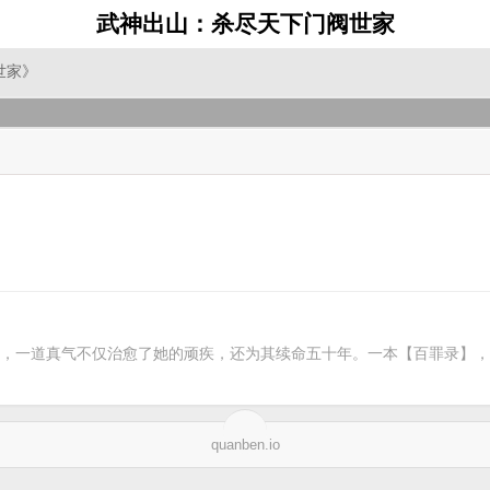
武神出山：杀尽天下门阀世家
世家》
，一道真气不仅治愈了她的顽疾，还为其续命五十年。一本【百罪录】，
quanben.io