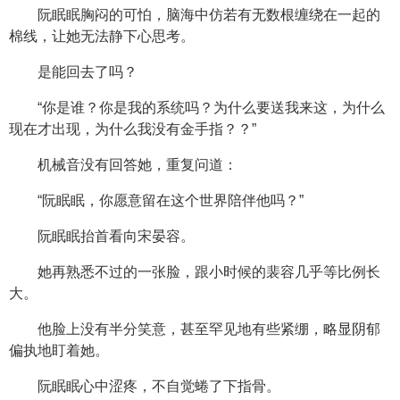
阮眠眠胸闷的可怕，脑海中仿若有无数根缠绕在一起的
棉线，让她无法静下心思考。
是能回去了吗？
“你是谁？你是我的系统吗？为什么要送我来这，为什么
现在才出现，为什么我没有金手指？？”
机械音没有回答她，重复问道：
“阮眠眠，你愿意留在这个世界陪伴他吗？”
阮眠眠抬首看向宋晏容。
她再熟悉不过的一张脸，跟小时候的裴容几乎等比例长
大。
他脸上没有半分笑意，甚至罕见地有些紧绷，略显阴郁
偏执地盯着她。
阮眠眠心中涩疼，不自觉蜷了下指骨。