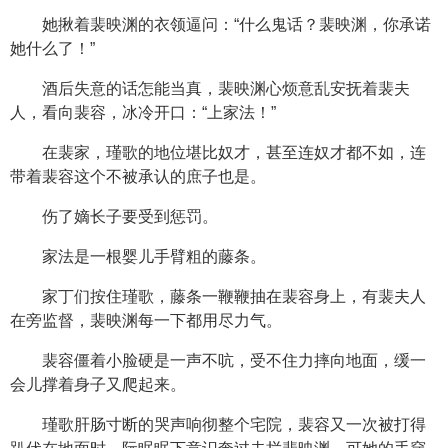
她揪着裴映渊的衣领逼问：“什么鬼话？裴映渊，你承诺
她什么了！”
酒后失意的话怎能当真，裴映渊心烦意乱安抚着裴夫
人，看向裴容，冰冷开口：“上家法！”
在裴家，瑾歌的地位堪比奴才，甚至连奴才都不如，连
带着裴容这个不被承认的庶子也是。
伤了嫡长子要受到惩罚。
家法是一根婴儿手臂粗的藤条。
家丁们按住瑾歌，藤条一鞭鞭抽在裴容身上，有裴夫人
在旁监督，裴映渊每一下都用尽力气。
裴容僵着小脸硬是一声不吭，受不住力摔向地面，缓一
会儿撑着身子又爬起来。
瑾歌肝肠寸断的哭声响彻整个宅院，裴容又一次被打得