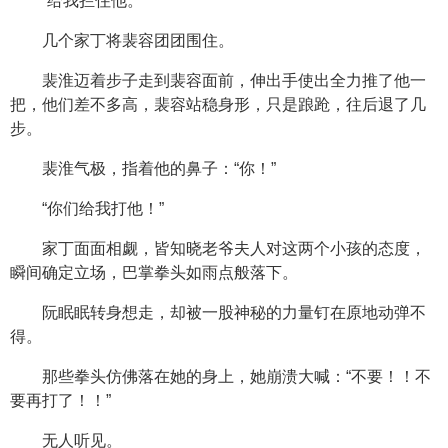
“给我拦住他。”
几个家丁将裴容团团围住。
裴淮迈着步子走到裴容面前，伸出手使出全力推了他一
把，他们差不多高，裴容站稳身形，只是踉跄，往后退了几
步。
裴淮气极，指着他的鼻子：“你！”
“你们给我打他！”
家丁面面相觑，皆知晓老爷夫人对这两个小孩的态度，
瞬间确定立场，巴掌拳头如雨点般落下。
阮眠眠转身想走，却被一股神秘的力量钉在原地动弹不
得。
那些拳头仿佛落在她的身上，她崩溃大喊：“不要！！不
要再打了！！”
无人听见。