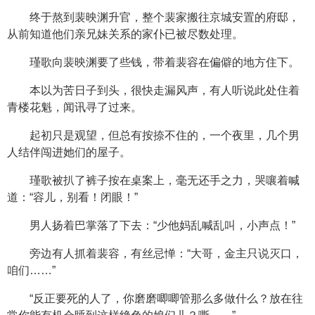
终于熬到裴映渊升官，整个裴家搬往京城安置的府邸，
从前知道他们亲兄妹关系的家仆已被尽数处理。
瑾歌向裴映渊要了些钱，带着裴容在偏僻的地方住下。
本以为苦日子到头，很快走漏风声，有人听说此处住着
青楼花魁，闻讯寻了过来。
起初只是观望，但总有按捺不住的，一个夜里，几个男
人结伴闯进她们的屋子。
瑾歌被扒了裤子按在桌案上，毫无还手之力，哭嚷着喊
道：“容儿，别看！闭眼！”
男人扬着巴掌落了下去：“少他妈乱喊乱叫，小声点！”
旁边有人抓着裴容，有丝忌惮：“大哥，金主只说灭口，
咱们……”
“反正要死的人了，你磨磨唧唧管那么多做什么？放在往