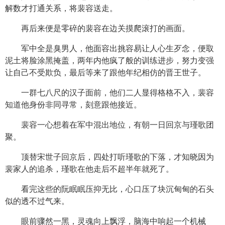
解数才打通关系，将裴容送走。
再后来便是零碎的裴容在边关摸爬滚打的画面。
军中全是臭男人，他面容出挑容易让人心生歹念，便取
泥土将脸涂黑掩盖，两年内他疯了般的训练进步，努力变强
让自己不受欺负，最后等来了跟他年纪相仿的晋王世子。
一群七八尺的汉子面前，他们二人显得格格不入，裴容
知道他身份非同寻常，刻意跟他接近。
裴容一心想着在军中混出地位，有朝一日回京与瑾歌团
聚。
顶替宋世子回京后，四处打听瑾歌的下落，才知晓因为
裴家人的追杀，瑾歌在他走后不超半年就死了。
看完这些的阮眠眠压抑无比，心口压了块沉甸甸的石头
似的透不过气来。
眼前骤然一黑，灵魂向上飘浮，脑海中响起一个机械