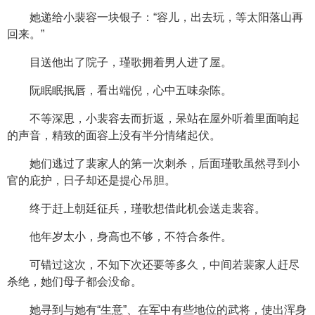
她递给小裴容一块银子：“容儿，出去玩，等太阳落山再
回来。”
目送他出了院子，瑾歌拥着男人进了屋。
阮眠眠抿唇，看出端倪，心中五味杂陈。
不等深思，小裴容去而折返，呆站在屋外听着里面响起
的声音，精致的面容上没有半分情绪起伏。
她们逃过了裴家人的第一次刺杀，后面瑾歌虽然寻到小
官的庇护，日子却还是提心吊胆。
终于赶上朝廷征兵，瑾歌想借此机会送走裴容。
他年岁太小，身高也不够，不符合条件。
可错过这次，不知下次还要等多久，中间若裴家人赶尽
杀绝，她们母子都会没命。
她寻到与她有“生意”、在军中有些地位的武将，使出浑身