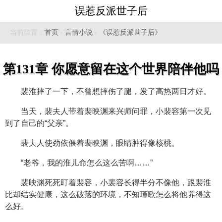
误惹反派世子后
当前位置：
首页
›
言情小说
›
《误惹反派世子后》
第131章 你愿意留在这个世界陪伴他吗
裴淮摔了一下，不曾想摔伤了腿，发了高热两日才好。
当天，裴夫人带着裴映渊来兴师问罪，小裴容第一次见
到了自己的“父亲”。
裴夫人使劲依偎着裴映渊，眼睛肿得像核桃。
“老爷，我的淮儿命怎么这么苦啊……”
裴映渊死死盯着裴容，小裴容长得半分不像他，跟裴淮
比却结实健康，这么破落的环境，不知瑾歌怎么将他养得这
么好。