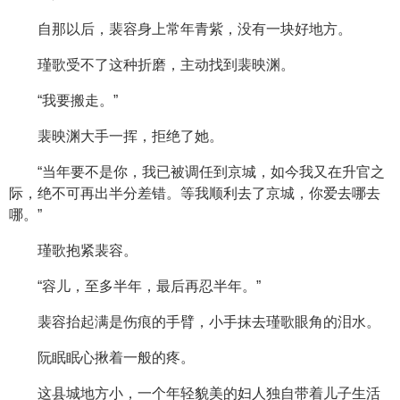
自那以后，裴容身上常年青紫，没有一块好地方。
瑾歌受不了这种折磨，主动找到裴映渊。
“我要搬走。”
裴映渊大手一挥，拒绝了她。
“当年要不是你，我已被调任到京城，如今我又在升官之
际，绝不可再出半分差错。等我顺利去了京城，你爱去哪去
哪。”
瑾歌抱紧裴容。
“容儿，至多半年，最后再忍半年。”
裴容抬起满是伤痕的手臂，小手抹去瑾歌眼角的泪水。
阮眠眠心揪着一般的疼。
这县城地方小，一个年轻貌美的妇人独自带着儿子生活