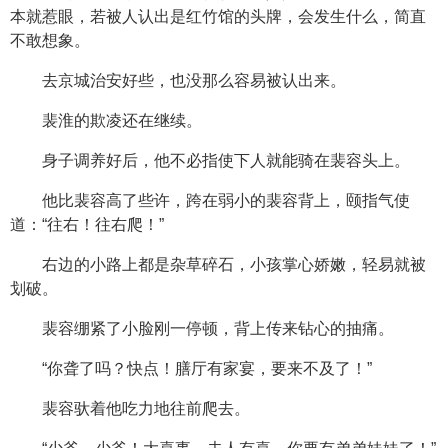
本就惹眼，若被人认出是红竹馆的头牌，会发生什么，简直
不敢想象。
去京城治安好些，也没那么容易被认出来。
裴淮的欺凌还在继续。
身子调养好后，他不必指使下人就能骑在裴容头上。
他比裴容高了些许，跨在弱小的裴容背上，颐指气使
道：“往右！往右爬！”
右边的小路上都是杂草碎石，小孩掌心娇嫩，轻易就被
划破。
裴容绷紧了小脸刚一停顿，背上传来钻心的抽痛。
“你聋了吗？快点！膳厅有家宴，要来不及了！”
裴容驮着他吃力地往前爬去。