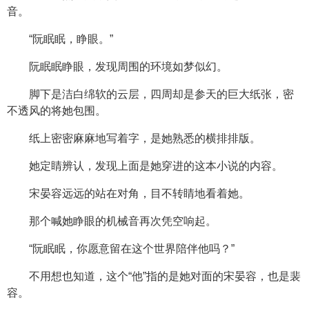
音。
“阮眠眠，睁眼。”
阮眠眠睁眼，发现周围的环境如梦似幻。
脚下是洁白绵软的云层，四周却是参天的巨大纸张，密
不透风的将她包围。
纸上密密麻麻地写着字，是她熟悉的横排排版。
她定睛辨认，发现上面是她穿进的这本小说的内容。
宋晏容远远的站在对角，目不转睛地看着她。
那个喊她睁眼的机械音再次凭空响起。
“阮眠眠，你愿意留在这个世界陪伴他吗？”
不用想也知道，这个“他”指的是她对面的宋晏容，也是裴
容。