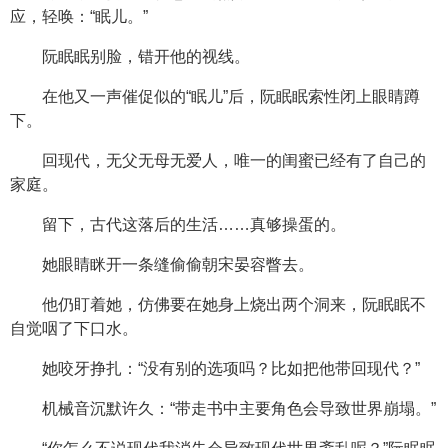
应，轻唤：“眠儿。”
阮眠眠别脸，错开他的视线。
在他又一声催促似的“眠儿”后，阮眠眠索性闭上眼睛蹲
下。
回现代，无父无母无爱人，唯一的闺蜜已经有了自己的
家庭。
留下，古代这落后的生活……真够操蛋的。
她眼睛眯开一条缝偷偷朝宋晏容瞥去。
他仍盯着她，仿佛要在她身上烧出两个洞来，阮眠眠不
自觉咽了下口水。
她咬牙挣扎：“没有别的选项吗？比如把他带回现代？”
机械音沉默许久：“带走书中主要角色会导致世界崩塌。”