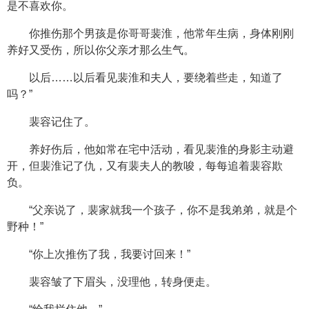
是不喜欢你。
你推伤那个男孩是你哥哥裴淮，他常年生病，身体刚刚
养好又受伤，所以你父亲才那么生气。
以后……以后看见裴淮和夫人，要绕着些走，知道了
吗？”
裴容记住了。
养好伤后，他如常在宅中活动，看见裴淮的身影主动避
开，但裴淮记了仇，又有裴夫人的教唆，每每追着裴容欺
负。
“父亲说了，裴家就我一个孩子，你不是我弟弟，就是个
野种！”
“你上次推伤了我，我要讨回来！”
裴容皱了下眉头，没理他，转身便走。