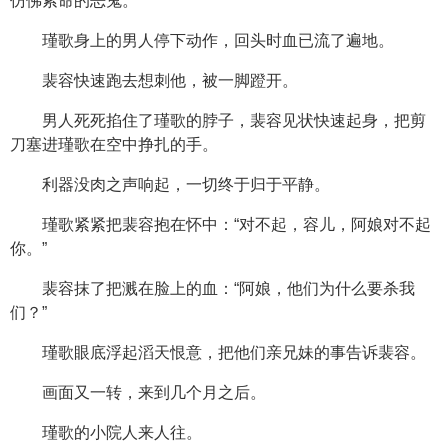
仿佛索命的恶鬼。
瑾歌身上的男人停下动作，回头时血已流了遍地。
裴容快速跑去想刺他，被一脚蹬开。
男人死死掐住了瑾歌的脖子，裴容见状快速起身，把剪
刀塞进瑾歌在空中挣扎的手。
利器没肉之声响起，一切终于归于平静。
瑾歌紧紧把裴容抱在怀中：“对不起，容儿，阿娘对不起
你。”
裴容抹了把溅在脸上的血：“阿娘，他们为什么要杀我
们？”
瑾歌眼底浮起滔天恨意，把他们亲兄妹的事告诉裴容。
画面又一转，来到几个月之后。
瑾歌的小院人来人往。