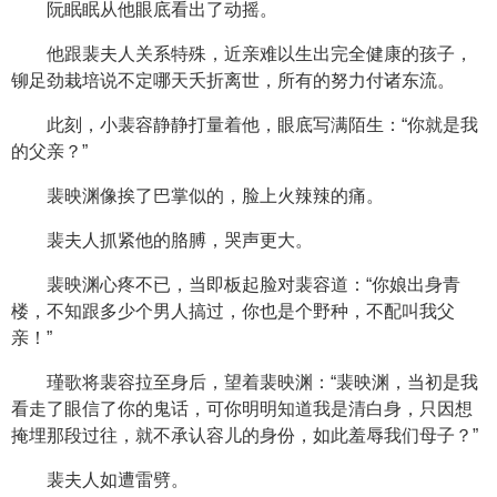
阮眠眠从他眼底看出了动摇。
他跟裴夫人关系特殊，近亲难以生出完全健康的孩子，
铆足劲栽培说不定哪天夭折离世，所有的努力付诸东流。
此刻，小裴容静静打量着他，眼底写满陌生：“你就是我
的父亲？”
裴映渊像挨了巴掌似的，脸上火辣辣的痛。
裴夫人抓紧他的胳膊，哭声更大。
裴映渊心疼不已，当即板起脸对裴容道：“你娘出身青
楼，不知跟多少个男人搞过，你也是个野种，不配叫我父
亲！”
瑾歌将裴容拉至身后，望着裴映渊：“裴映渊，当初是我
看走了眼信了你的鬼话，可你明明知道我是清白身，只因想
掩埋那段过往，就不承认容儿的身份，如此羞辱我们母子？”
裴夫人如遭雷劈。