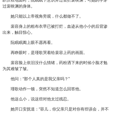
趴伏在地面时，阮眠眠下意识奔过去拦裴映渊，可她的手穿
过裴映渊的身体。
她只能以上帝视角旁观，什么都做不了。
裴容身上的粗布衣早已被打烂，血迹从他小小的后背渗
出来，触目惊心。
阮眠眠阖上眼不愿再看。
再睁眼时，是瑾歌哭着给裴容上药的画面。
裴容脸上依旧没什么情绪，药粉洒下来的时候小脸才勉
为其难皱了皱。
他问：“那个人真的是我父亲吗？”
瑾歌动作一顿，突然不知道怎么回答他。
他这么小，说这些对他太过残忍。
她开口安抚道：“容儿，你父亲只是对你有些误会，并不