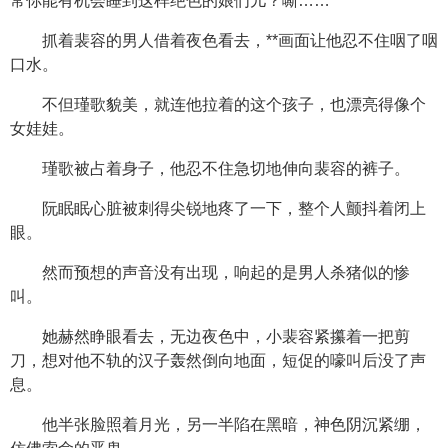
常你能有机会睡到这样绝色的娘们儿？嘶……”
抓着裴容的男人借着夜色看去，**画面让他忍不住咽了咽
口水。
不但瑾歌貌美，就连他拉着的这个孩子，也漂亮得像个
女娃娃。
瑾歌被占着身子，他忍不住急切地伸向裴容的裤子。
阮眠眠心脏被刺得尖锐地疼了一下，整个人颤抖着闭上
眼。
然而预想的声音没有出现，响起的是男人杀猪似的惨
叫。
她赫然睁眼看去，无边夜色中，小裴容紧攥着一把剪
刀，想对他不轨的汉子轰然倒向地面，短促的嚎叫后没了声
息。
他半张脸照着月光，另一半陷在黑暗，神色阴沉紧绷，