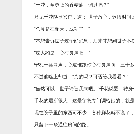
“千花，至尊版的香精油，调过吗？”
只见千花略显兴奋，道：“世子放心，这段时间
“总算是在昨天，成功了。”
“本想告诉世子这个好消息，后来才想到世子不
“这大约是，心有灵犀吧。”
宁恕干笑两声，心道谁跟你心有灵犀啊，三十
不过他嘴上却道：“真的吗？可否给我看看？”
“当然可以，世子请随我来吧。”千花说罢，转
千花的居所很大，这是宁恕专门调给她的，就
现在院子里的东西可不少，各种鲜花就不说了
只留下一条通往房间的路。