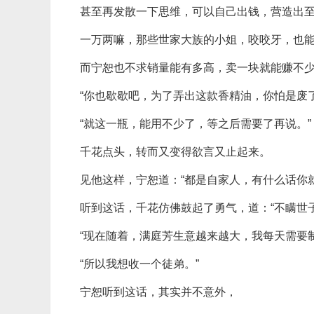
甚至再发散一下思维，可以自己出钱，营造出
一万两嘛，那些世家大族的小姐，咬咬牙，也
而宁恕也不求销量能有多高，卖一块就能赚不
“你也歇歇吧，为了弄出这款香精油，你怕是废
“就这一瓶，能用不少了，等之后需要了再说。”
千花点头，转而又变得欲言又止起来。
见他这样，宁恕道：“都是自家人，有什么话你
听到这话，千花仿佛鼓起了勇气，道：“不瞒世
“现在随着，满庭芳生意越来越大，我每天需要
“所以我想收一个徒弟。”
宁恕听到这话，其实并不意外，