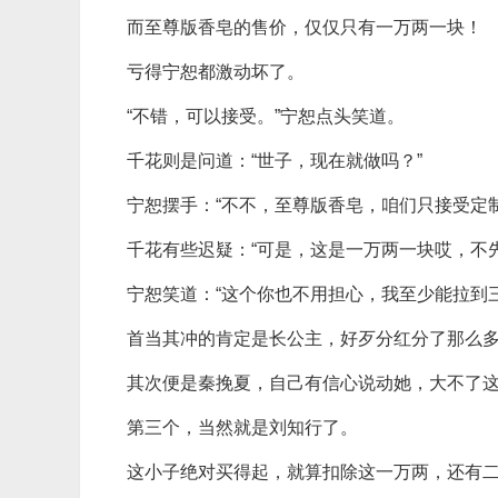
而至尊版香皂的售价，仅仅只有一万两一块！
亏得宁恕都激动坏了。
“不错，可以接受。”宁恕点头笑道。
千花则是问道：“世子，现在就做吗？”
宁恕摆手：“不不，至尊版香皂，咱们只接受定
千花有些迟疑：“可是，这是一万两一块哎，不
宁恕笑道：“这个你也不用担心，我至少能拉到
首当其冲的肯定是长公主，好歹分红分了那么
其次便是秦挽夏，自己有信心说动她，大不了
第三个，当然就是刘知行了。
这小子绝对买得起，就算扣除这一万两，还有