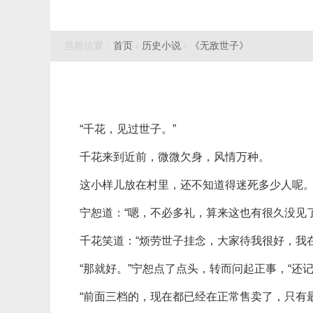
当前位置：
首页
›
历史小说
›
《无敌世子》
“千花，见过世子。”
千花来到近前，微微欠身，风情万种。
这小样儿放在村里，还不知道得迷死多少人呢
宁恕道：“嗯，不必多礼，算来这也有很久没见
千花笑道：“烦劳世子挂念，大家待我很好，我
“那就好。”宁恕点了点头，转而问起正事，“还
“前面三档的，现在都已经在正常售卖了，只有