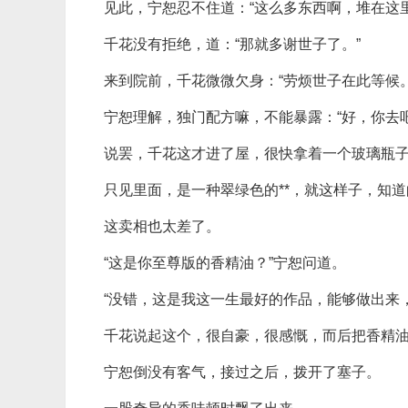
见此，宁恕忍不住道：“这么多东西啊，堆在这
千花没有拒绝，道：“那就多谢世子了。”
来到院前，千花微微欠身：“劳烦世子在此等候。
宁恕理解，独门配方嘛，不能暴露：“好，你去吧
说罢，千花这才进了屋，很快拿着一个玻璃瓶
只见里面，是一种翠绿色的**，就这样子，知
这卖相也太差了。
“这是你至尊版的香精油？”宁恕问道。
“没错，这是我这一生最好的作品，能够做出来
千花说起这个，很自豪，很感慨，而后把香精油
宁恕倒没有客气，接过之后，拨开了塞子。