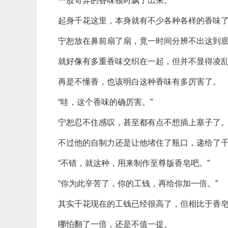
一股奇异的香味顿时飘了出来。
起身千花这里，本身就有不少各种各样的香味
宁恕放在鼻前扇了扇，竟一时间分辨不出这到
就好像有多重香味交织在一起，但并不显得凌
再是不懂香，也该明白这种香味有多厉害了。
“哇，这个香味的确厉害。”
宁恕忍不住感叹，甚至都有点不想插上塞子了
不过他的自制力还是让他堵住了瓶口，递给了
“不错，就这种，用来制作至尊版香皂吧。”
“你为此辛苦了，你的工钱，再给你加一倍。”
其实千花现在的工钱已经很高了，但相比于香
哪怕翻了一倍，还是不值一提。