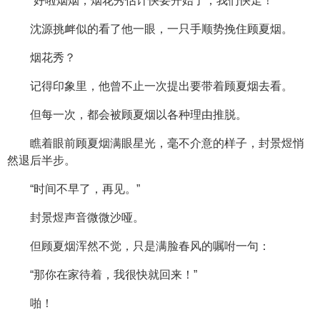
“好啦烟烟，烟花秀估计快要开始了，我们快走！”
沈源挑衅似的看了他一眼，一只手顺势挽住顾夏烟。
烟花秀？
记得印象里，他曾不止一次提出要带着顾夏烟去看。
但每一次，都会被顾夏烟以各种理由推脱。
瞧着眼前顾夏烟满眼星光，毫不介意的样子，封景煜悄
然退后半步。
“时间不早了，再见。”
封景煜声音微微沙哑。
但顾夏烟浑然不觉，只是满脸春风的嘱咐一句：
“那你在家待着，我很快就回来！”
啪！