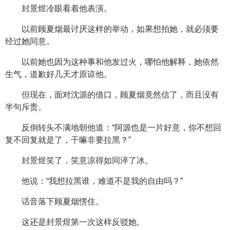
封景煜冷眼看着他表演。
以前顾夏烟最讨厌这样的举动，如果想拍她，就必须要
经过她同意。
以前她也因为这种事和他发过火，哪怕他解释，她依然
生气，道歉好几天才原谅他。
但现在，面对沈源的借口，顾夏烟竟然信了，而且没有
半句斥责。
反倒转头不满地朝他道：“阿源也是一片好意，你不想回
复不回复就是了，干嘛非要拉黑？”
封景煜笑了，笑意凉得如同淬了冰。
他说：“我想拉黑谁，难道不是我的自由吗？”
话音落下顾夏烟愣住。
这还是封景煜第一次这样反驳她。