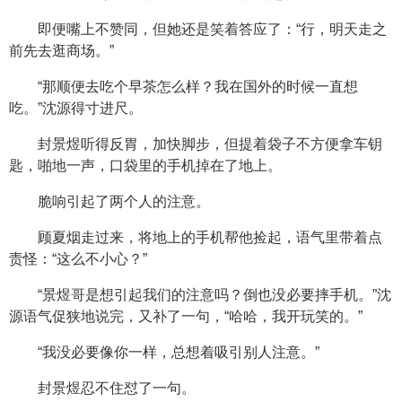
即便嘴上不赞同，但她还是笑着答应了：“行，明天走之
前先去逛商场。”
“那顺便去吃个早茶怎么样？我在国外的时候一直想
吃。”沈源得寸进尺。
封景煜听得反胃，加快脚步，但提着袋子不方便拿车钥
匙，啪地一声，口袋里的手机掉在了地上。
脆响引起了两个人的注意。
顾夏烟走过来，将地上的手机帮他捡起，语气里带着点
责怪：“这么不小心？”
“景煜哥是想引起我们的注意吗？倒也没必要摔手机。”沈
源语气促狭地说完，又补了一句，“哈哈，我开玩笑的。”
“我没必要像你一样，总想着吸引别人注意。”
封景煜忍不住怼了一句。