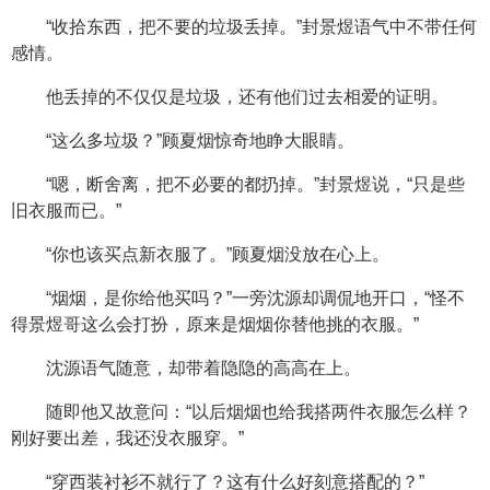
“收拾东西，把不要的垃圾丢掉。”封景煜语气中不带任何
感情。
他丢掉的不仅仅是垃圾，还有他们过去相爱的证明。
“这么多垃圾？”顾夏烟惊奇地睁大眼睛。
“嗯，断舍离，把不必要的都扔掉。”封景煜说，“只是些
旧衣服而已。”
“你也该买点新衣服了。”顾夏烟没放在心上。
“烟烟，是你给他买吗？”一旁沈源却调侃地开口，“怪不
得景煜哥这么会打扮，原来是烟烟你替他挑的衣服。”
沈源语气随意，却带着隐隐的高高在上。
随即他又故意问：“以后烟烟也给我搭两件衣服怎么样？
刚好要出差，我还没衣服穿。”
“穿西装衬衫不就行了？这有什么好刻意搭配的？”