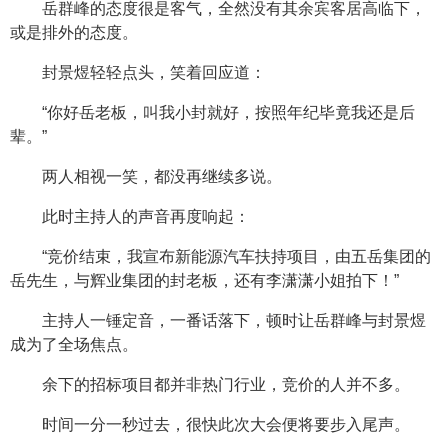
岳群峰的态度很是客气，全然没有其余宾客居高临下，
或是排外的态度。
封景煜轻轻点头，笑着回应道：
“你好岳老板，叫我小封就好，按照年纪毕竟我还是后
辈。”
两人相视一笑，都没再继续多说。
此时主持人的声音再度响起：
“竞价结束，我宣布新能源汽车扶持项目，由五岳集团的
岳先生，与辉业集团的封老板，还有李潇潇小姐拍下！”
主持人一锤定音，一番话落下，顿时让岳群峰与封景煜
成为了全场焦点。
余下的招标项目都并非热门行业，竞价的人并不多。
时间一分一秒过去，很快此次大会便将要步入尾声。