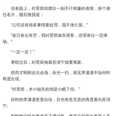
但表面上，封景煜却摆出一副不计前嫌的表情，挨个接
过名片，随后推脱道；
“公司还有很多事情要处理，我不便久留。”
“改日各位有空，我封景煜做东请客，还望各位一定捧
场。”
“一定一定！”
寒暄过后，封景煜挽着苏清宁就要离家。
然而才刚刚走出会场，余光一扫，就见李潇潇不知何时
再度出现。
“封景煜，本小姐先前倒是小瞧了你。”
此时的李潇潇更显自信，目光有意无意的再度看向苏清
宁。