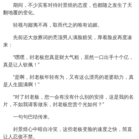
期间，不少宾客对待封景煜的态度，也都随之发生了天
翻地覆的变化。
轻视与鄙夷不再，取而代之的唯有谄媚。
先前还大放厥词的秃顶男人满脸赔笑，厚着脸皮再度凑
来：
“嘿嘿，封老板您真是财大气粗，居然一口出手十个亿，
真是让人钦佩！”
“是啊，封老板年轻有为，又有这么漂亮的老婆助力，真
是人生圆满啊！”
“对了封老板，您一会有没有什么别的安排，这是我的名
片，不如我请客做东，封老板您赏个光如何？”
一句句巴结传来。
封景煜心中暗自冷笑，这些老板变脸的速度之快，简直
让人忍俊不禁。