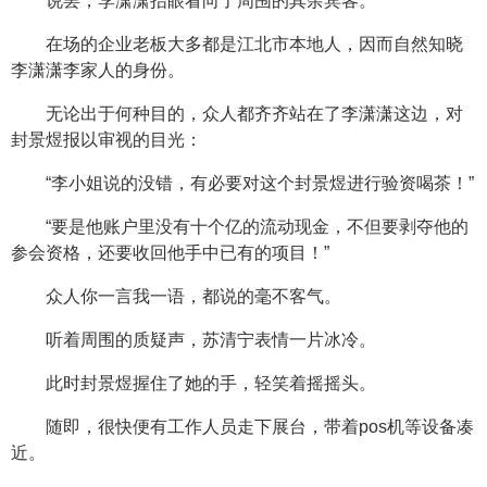
说罢，李潇潇抬眼看向了周围的其余宾客。
在场的企业老板大多都是江北市本地人，因而自然知晓
李潇潇李家人的身份。
无论出于何种目的，众人都齐齐站在了李潇潇这边，对
封景煜报以审视的目光：
“李小姐说的没错，有必要对这个封景煜进行验资喝茶！”
“要是他账户里没有十个亿的流动现金，不但要剥夺他的
参会资格，还要收回他手中已有的项目！”
众人你一言我一语，都说的毫不客气。
听着周围的质疑声，苏清宁表情一片冰冷。
此时封景煜握住了她的手，轻笑着摇摇头。
随即，很快便有工作人员走下展台，带着pos机等设备凑
近。