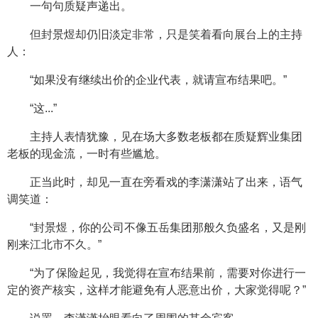
一句句质疑声递出。
但封景煜却仍旧淡定非常，只是笑着看向展台上的主持
人：
“如果没有继续出价的企业代表，就请宣布结果吧。”
“这...”
主持人表情犹豫，见在场大多数老板都在质疑辉业集团
老板的现金流，一时有些尴尬。
正当此时，却见一直在旁看戏的李潇潇站了出来，语气
调笑道：
“封景煜，你的公司不像五岳集团那般久负盛名，又是刚
刚来江北市不久。”
“为了保险起见，我觉得在宣布结果前，需要对你进行一
定的资产核实，这样才能避免有人恶意出价，大家觉得呢？”