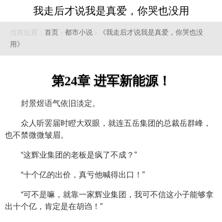
我走后才说我是真爱，你哭也没用
当前位置：
首页
›
都市小说
›
《我走后才说我是真爱，你哭也没
用》
第24章 进军新能源！
封景煜语气依旧淡定。
众人听罢届时瞪大双眼，就连五岳集团的总裁岳群峰，
也不禁微微皱眉。
“这辉业集团的老板是疯了不成？”
“十个亿的出价，真亏他喊得出口！”
“可不是嘛，就靠一家辉业集团，我可不信这小子能够拿
出十个亿，肯定是在胡诌！”