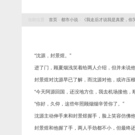
当前位置：
首页
›
都市小说
›
《我走后才说我是真爱，你
“沈源，封景煜。”
进了门，顾夏烟浅笑着给两人介绍，但并未说
封景煜对沈源早已了解，而沈源对他，或许压
“今天阿源回国，还没地方住，我去机场接他，
“你好，久仰，这些年照顾烟烟辛苦你了。”
沈源主动伸手来和封景煜握手，脸上笑容仿佛
封景煜和他握了手，两人手劲都不小，但最终