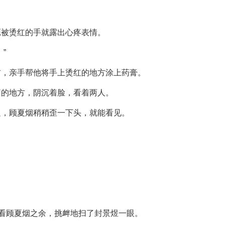
源被烫红的手就露出心疼表情。
”
前，亲手帮他将手上烫红的地方涂上药膏。
痛的地方，阴沉着脸，看着两人。
边，顾夏烟稍稍歪一下头，就能看见。
在看顾夏烟之余，挑衅地扫了封景煜一眼。