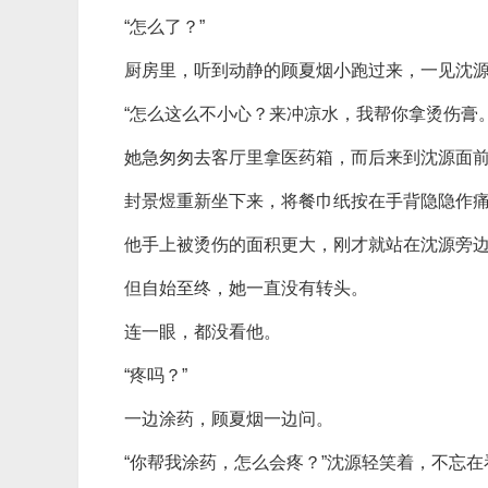
“怎么了？”
厨房里，听到动静的顾夏烟小跑过来，一见沈
“怎么这么不小心？来冲凉水，我帮你拿烫伤膏。
她急匆匆去客厅里拿医药箱，而后来到沈源面
封景煜重新坐下来，将餐巾纸按在手背隐隐作
他手上被烫伤的面积更大，刚才就站在沈源旁
但自始至终，她一直没有转头。
连一眼，都没看他。
“疼吗？”
一边涂药，顾夏烟一边问。
“你帮我涂药，怎么会疼？”沈源轻笑着，不忘