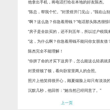
他拿出手机，将电话打给在本地的好友陈杰。
“陈总，帮我个忙。”封景煜开门见山，“我在山
“啊？这么急？你急着用钱？”电话那头陈杰很惊
“房子是全款买的，还不到五年，所以过户税我
“这，为什么啊？你急着用钱不能问你女朋友借
陈杰完全不能理解！
“你拼了命的才买下这房子，怎么能这么轻易就
封景煜顿了顿，看向卧室里两人的合照。
照片上他笑得很开心，顾夏烟脸上却只有淡淡
沉默几秒，他回答：“她当然已经同意了。”
上一页