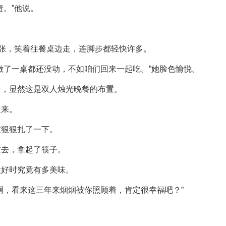
责。”他说。
弩张，笑着往餐桌边走，连脚步都轻快许多。
做了一桌都还没动，不如咱们回来一起吃。”她脸色愉悦。
台，显然这是双人烛光晚餐的布置。
过来。
被狠狠扎了一下。
过去，拿起了筷子。
做好时究竟有多美味。
啊，看来这三年来烟烟被你照顾着，肯定很幸福吧？”