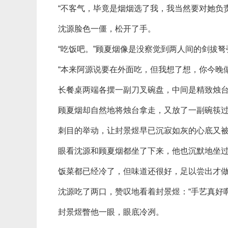
“不客气，毕竟是烟烟选了我，我当然要对她负
沈源脸色一僵，松开了手。
“吃饭吧。”顾夏烟像是没察觉到两人间的剑拔
“本来阿源说要在外面吃，但我想了想，你今晚
长餐桌两端各摆一副刀叉碗盘，中间是精致烛
顾夏烟却自然地将烛台拿走，又放了一副碗筷
刺目的举动，让封景煜早已沉寂如灰的心底又
眼看沈源和顾夏烟都坐了下来，他也沉默地坐
饭菜都已经冷了，但味道还很好，足以尝出才
沈源吃了两口，赞叹地看着封景煜：“手艺真好
封景煜瞥他一眼，眼底冷冽。