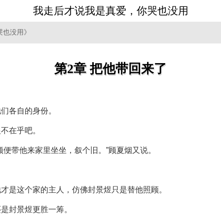
我走后才说我是真爱，你哭也没用
哭也没用》
第2章 把他带回来了
他们各自的身份。
根不在乎吧。
顺便带他来家里坐坐，叙个旧。”顾夏烟又说。
他才是这个家的主人，仿佛封景煜只是替他照顾。
还是封景煜更胜一筹。