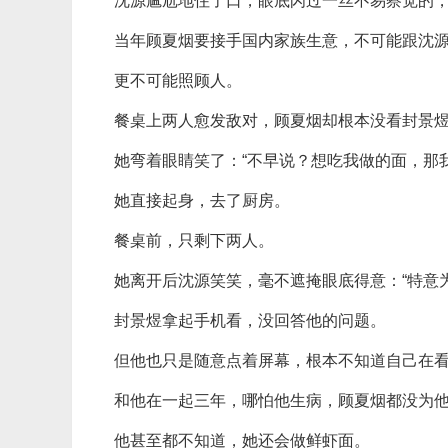
沈源尴尬地住了口，眼底闪过一丝不易察觉的，
当年顾夏烟要接手国内家族生意，不可能跟沈
更不可能照顾人。
餐桌上两人愈发敌对，顾夏烟却根本没看封景
她弯着眼睛笑了：“不早说？想吃我做的面，那
她直接起身，去了厨房。
餐桌前，只剩下两人。
她离开后沈源笑笑，毫不遮掩眼底得意：“特意
封景煜拿起手机看，没回答他的问题。
但他也只是随意点着屏幕，根本不知道自己在
和他在一起三年，哪怕他生病，顾夏烟都没为
他甚至都不知道，她还会做鲜虾面。