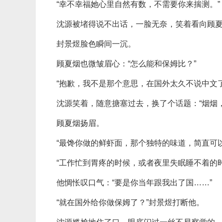
“幸不幸福她心里自然有数，不需要你来揣测。”
沈源被堵得说不出话，一脸无奈，笑着看向顾夏
封景煜脸色瞬间一沉。
顾夏烟也微皱眉心：“怎么能和保姆比？”
“抱歉，我不是那个意思，在国外太久不说中文
沈源笑着，随意搪塞过去，换了个话题：“烟烟
顾夏烟扬眉。
“最馋你做的鲜虾面，那个独特的味道，简直可
“工作忙到胃疼的时候，或者夜里失眠睡不着的
他惆怅叹口气：“要是你当年跟我出了国……”
“就在国外给你做保姆了？”封景煜打断他。