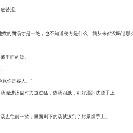
心底苦涩。
她煮的面汤才是一绝，也不知道秘方是什么，我从来都没喝过那么
去盛里面的汤。
的。
毕竟你是客人。”
勺汤浇进汤盅时力道过猛，热汤四溅，刚好洒到沈源手上！
将汤盅往前一掀，里面剩下的汤就泼到了封景煜手上。