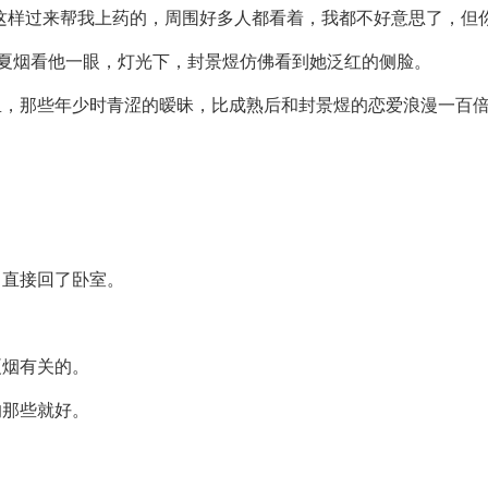
这样过来帮我上药的，周围好多人都看着，我都不好意思了，但
顾夏烟看他一眼，灯光下，封景煜仿佛看到她泛红的侧脸。
里，那些年少时青涩的暧昧，比成熟后和封景煜的恋爱浪漫一百
，直接回了卧室。
夏烟有关的。
的那些就好。