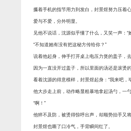
攥着手机的指节用力到发白，封景煜努力压着
爱与不爱，分外明显。
见他不说话，沈源似乎懂了什么，又笑一声：“
“不知道她有没有把这秘方传给你？”
说着他起身，伸手打开桌上电压力煲的盖子，
因为一直没开过盖子，所以里面的汤还是滚烫
看着沈源的得意模样，封景煜起身：“我来吧，
他大步走上前，动作略显粗暴地拿起汤勺，一
“啊！”
他猝不及防，被烫得惊呼出声，却顺势抬手又
封景煜也嘶了口冷气，手背瞬间红了。