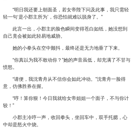
“明日我还要上朝面圣，若女帝陛下问及此事，我只需轻
轻一句‘是小郡主所为’，你恐怕就难以脱身了。”
此言一出，小郡主的脸色瞬间变得苍白如纸，她没想到
自己竟会被如此轻易地威胁。
她的小拳头在空中颤抖，最终还是无力地垂了下来。
“你真以为我不敢动你？”她的声音虽低，却充满了不甘与
愤怒。
“请便，我沈青舟从不信你会如此冲动。”沈青舟一脸得
意，仿佛胜券在握。
“哼！算你狠！今日我就给女帝姐姐一个面子，不与你计
较！”
小郡主冷哼一声，收回拳头，坐回车中，双手托腮，心
中却是怒火中烧。