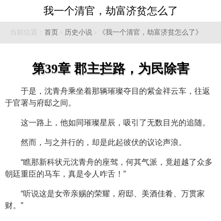
我一个清官，劫富济贫怎么了
当前位置：
首页
›
历史小说
›
《我一个清官，劫富济贫怎么了》
第39章 郡主拦路，为民除害
于是，沈青舟乘坐着那辆璀璨夺目的紫金祥云车，往返
于官署与府邸之间。
这一路上，他如同璀璨星辰，吸引了无数目光的追随。
然而，与之并行的，却是此起彼伏的议论声浪。
“瞧那新科状元沈青舟的座驾，何其气派，竟超越了众多
朝廷重臣的马车，真是令人咋舌！”
“听说这是女帝亲赐的荣耀，府邸、美酒佳肴、万贯家
财。”