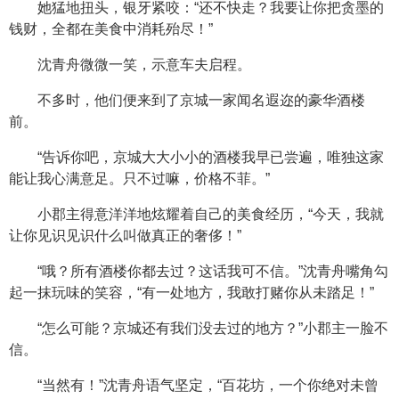
她猛地扭头，银牙紧咬：“还不快走？我要让你把贪墨的
钱财，全都在美食中消耗殆尽！”
沈青舟微微一笑，示意车夫启程。
不多时，他们便来到了京城一家闻名遐迩的豪华酒楼
前。
“告诉你吧，京城大大小小的酒楼我早已尝遍，唯独这家
能让我心满意足。只不过嘛，价格不菲。”
小郡主得意洋洋地炫耀着自己的美食经历，“今天，我就
让你见识见识什么叫做真正的奢侈！”
“哦？所有酒楼你都去过？这话我可不信。”沈青舟嘴角勾
起一抹玩味的笑容，“有一处地方，我敢打赌你从未踏足！”
“怎么可能？京城还有我们没去过的地方？”小郡主一脸不
信。
“当然有！”沈青舟语气坚定，“百花坊，一个你绝对未曾