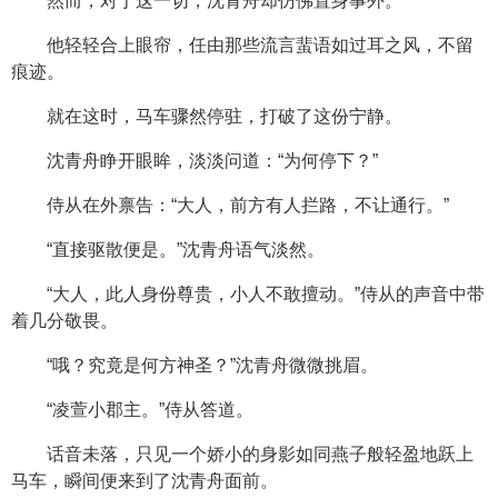
然而，对于这一切，沈青舟却仿佛置身事外。
他轻轻合上眼帘，任由那些流言蜚语如过耳之风，不留
痕迹。
就在这时，马车骤然停驻，打破了这份宁静。
沈青舟睁开眼眸，淡淡问道：“为何停下？”
侍从在外禀告：“大人，前方有人拦路，不让通行。”
“直接驱散便是。”沈青舟语气淡然。
“大人，此人身份尊贵，小人不敢擅动。”侍从的声音中带
着几分敬畏。
“哦？究竟是何方神圣？”沈青舟微微挑眉。
“凌萱小郡主。”侍从答道。
话音未落，只见一个娇小的身影如同燕子般轻盈地跃上
马车，瞬间便来到了沈青舟面前。