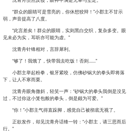
沈青舟愤然反驳，眼神中满是无辜与坚定。
“群众的眼睛可是雪亮的，你休想狡辩！”小郡主不甘示
弱，声音提高了八度。
“此言差矣！群众的眼睛，实则黑白交织，复杂多变。眼
见未必为实，耳听亦可能为虚。”
沈青舟针锋相对，言辞犀利。
“够了！我饿了，快带我去吃饭！否则......”
小郡主举起粉拳，银牙紧咬，仿佛砂锅大的拳头即将落
下，让人不寒而栗。
沈青舟眼角微斜，轻笑一声：“砂锅大的拳头我倒是没见
过，不过你这小笼包般的拳头，倒是颇为可爱。”
“你！”小郡主气得直跺脚，感觉自己被彻底无视了。
正欲发作，却见沈青舟话锋一转：“小郡主，请三思而后
行。”