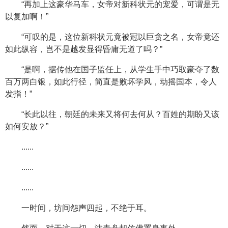
“再加上这豪华马车，女帝对新科状元的宠爱，可谓是无
以复加啊！”
“可叹的是，这位新科状元竟被冠以巨贪之名，女帝竟还
如此纵容，岂不是越发显得昏庸无道了吗？”
“是啊，据传他在国子监任上，从学生手中巧取豪夺了数
百万两白银，如此行径，简直是败坏学风，动摇国本，令人
发指！”
“长此以往，朝廷的未来又将何去何从？百姓的期盼又该
如何安放？”
......
......
......
一时间，坊间怨声四起，不绝于耳。