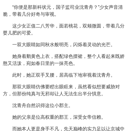
“你便是那新科状元，国子监司业沈青舟？”少女声音清
脆，带着几分好奇与审视。
这少女正值二八芳华，面若桃花，双颊微圆，带着几分
婴儿肥的可爱。
一双大眼睛如同秋水般明亮，闪烁着灵动的光芒。
她身着鹅黄色上衣，搭配绿色摆裙，整个人看起来既娇
憨又活泼，宛如春日里的一抹亮色。
此时，她正双手叉腰，居高临下地审视着沈青舟。
那双大眼睛仿佛要瞪出眼眶来，虽然看似想要威胁对
方，但那份纯真与无邪却让人无法生出半分惧意。
沈青舟自然识得这位小郡主。
她的父亲是位高权重的郡王，深受女帝信赖。
而她本人更是身手不凡，先天巅峰的实力足以让京城中