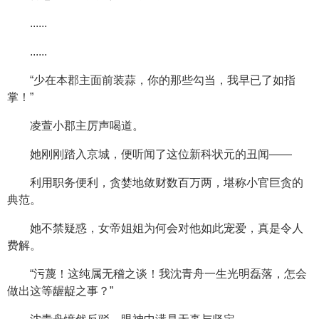
......
......
“少在本郡主面前装蒜，你的那些勾当，我早已了如指
掌！”
凌萱小郡主厉声喝道。
她刚刚踏入京城，便听闻了这位新科状元的丑闻——
利用职务便利，贪婪地敛财数百万两，堪称小官巨贪的
典范。
她不禁疑惑，女帝姐姐为何会对他如此宠爱，真是令人
费解。
“污蔑！这纯属无稽之谈！我沈青舟一生光明磊落，怎会
做出这等龌龊之事？”