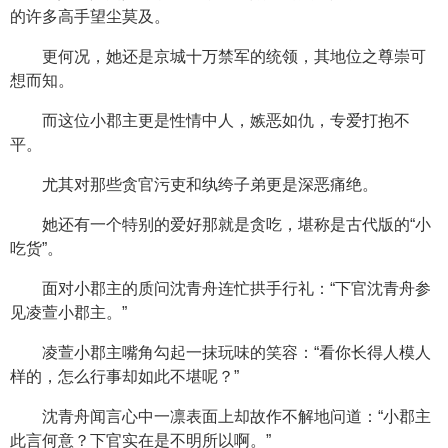
的许多高手望尘莫及。
更何况，她还是京城十万禁军的统领，其地位之尊崇可
想而知。
而这位小郡主更是性情中人，嫉恶如仇，专爱打抱不
平。
尤其对那些贪官污吏和纨绔子弟更是深恶痛绝。
她还有一个特别的爱好那就是贪吃，堪称是古代版的“小
吃货”。
面对小郡主的质问沈青舟连忙拱手行礼：“下官沈青舟参
见凌萱小郡主。”
凌萱小郡主嘴角勾起一抹玩味的笑容：“看你长得人模人
样的，怎么行事却如此不堪呢？”
沈青舟闻言心中一凛表面上却故作不解地问道：“小郡主
此言何意？下官实在是不明所以啊。”