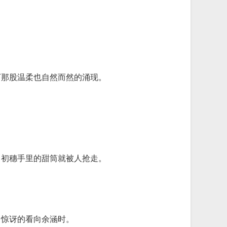
下那股温柔也自然而然的涌现。
，初穗手里的甜筒就被人抢走。
，惊讶的看向余涵时。