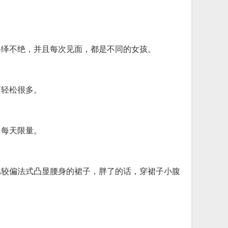
络绎不绝，并且每次见面，都是不同的女孩。
而轻松很多。
，每天限量。
比较偏法式凸显腰身的裙子，胖了的话，穿裙子小腹