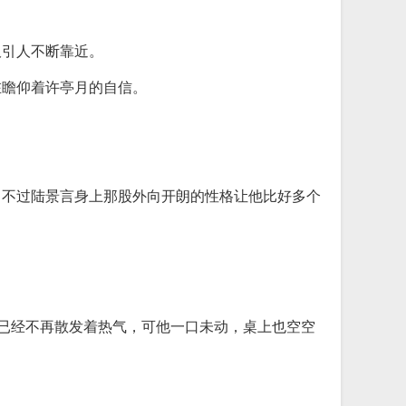
吸引人不断靠近。
在瞻仰着许亭月的自信。
，不过陆景言身上那股外向开朗的性格让他比好多个
茶已经不再散发着热气，可他一口未动，桌上也空空