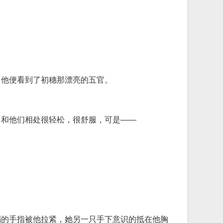
，他便看到了初穗那漂亮的五官。
，和他们相处很轻松，很舒服，可是——
弱的手指被他拉紧，她另一只手下意识的抵在他胸