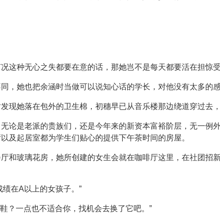
何况这种无心之失都要在意的话，那她岂不是每天都要活在担惊
不同，她也把余涵时当做可以说知心话的学长，对他没有太多的
时发现她落在包外的卫生棉，初穗早已从音乐楼那边绕道穿过去
，无论是老派的贵族们，还是今年来的新资本富裕阶层，无一例
厅以及起居室都为学生们贴心的提供下午茶时间的房屋。
餐厅和玻璃花房，她所创建的女生会就在咖啡厅这里，在社团招
成绩在A以上的女孩子。”
oo红鞋？一点也不适合你，找机会去换了它吧。”