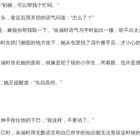
“初穗，可以帮我个忙吗。”
头，靠近后用关切的语气问道：“怎么了？”
题，麻烦你帮我取一下。”余涵时语气与平时如出一辙，听不出太
涵时在拱门侧面的地方坐下，她从包里找了湿巾擦手后，才小心
余涵时坐在她的面前，就像是犯了错的小学生，闭着眼，也许是
，她又提醒道：“头抬高些。”
伸手按住他的下巴，“就这样，不要动了。”
自己时，余涵时用无数语言和自己所学的知识都无法形容这时候