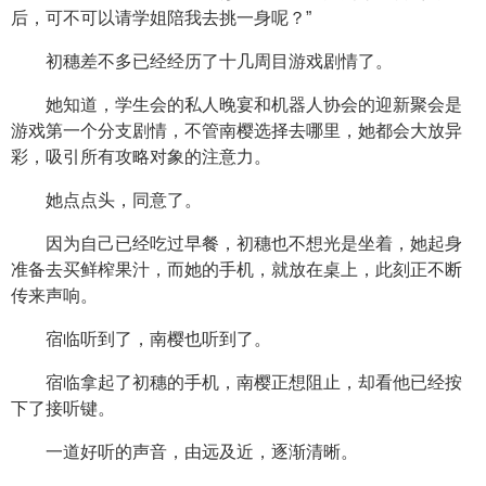
后，可不可以请学姐陪我去挑一身呢？”
初穗差不多已经经历了十几周目游戏剧情了。
她知道，学生会的私人晚宴和机器人协会的迎新聚会是
游戏第一个分支剧情，不管南樱选择去哪里，她都会大放异
彩，吸引所有攻略对象的注意力。
她点点头，同意了。
因为自己已经吃过早餐，初穗也不想光是坐着，她起身
准备去买鲜榨果汁，而她的手机，就放在桌上，此刻正不断
传来声响。
宿临听到了，南樱也听到了。
宿临拿起了初穗的手机，南樱正想阻止，却看他已经按
下了接听键。
一道好听的声音，由远及近，逐渐清晰。