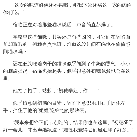
“这次的味道好像还不错哦，那我下次还买这一家的肉给
你们吃。”
宿临正在对着那些猫咪说话，声音简直苏爆了。
学校里这些猫咪，其实还是有些凶的，可它们在宿临面
前却乖乖的，初穗有点惊讶，难道这段时间宿临也在偷偷照
顾猫咪吗？
还在低头吃着肉干的猫咪似乎闻到了牛奶的香气，小小
的脑袋扬起，宿临也抬起头，似乎很意外初穗竟然也会在这
里。
他拍了拍手，站起，“初穗学姐，你……”
似乎留意到初穗的目光，宿临下意识地用右手握住左
手，挡住了他的“姐姐”送给他的那块表。
“我本来想给它们带点吃的，结果你也在这里。”初穗怔了
好一会儿，才出声继续道：“难怪我觉得它们最近胖了好多。”