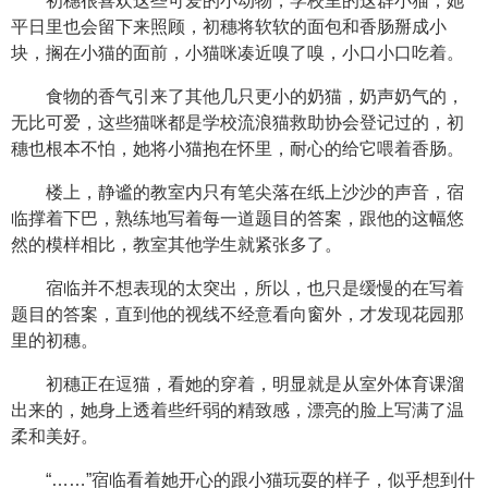
初穗很喜欢这些可爱的小动物，学校里的这群小猫，她
平日里也会留下来照顾，初穗将软软的面包和香肠掰成小
块，搁在小猫的面前，小猫咪凑近嗅了嗅，小口小口吃着。
食物的香气引来了其他几只更小的奶猫，奶声奶气的，
无比可爱，这些猫咪都是学校流浪猫救助协会登记过的，初
穗也根本不怕，她将小猫抱在怀里，耐心的给它喂着香肠。
楼上，静谧的教室内只有笔尖落在纸上沙沙的声音，宿
临撑着下巴，熟练地写着每一道题目的答案，跟他的这幅悠
然的模样相比，教室其他学生就紧张多了。
宿临并不想表现的太突出，所以，也只是缓慢的在写着
题目的答案，直到他的视线不经意看向窗外，才发现花园那
里的初穗。
初穗正在逗猫，看她的穿着，明显就是从室外体育课溜
出来的，她身上透着些纤弱的精致感，漂亮的脸上写满了温
柔和美好。
“……”宿临看着她开心的跟小猫玩耍的样子，似乎想到什