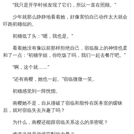
“我只是开学时候发现了它们，所以一直在照顾。”
少年就那么静静地看着她，好像害怕自己动作太大就会
吓跑初穗似的。
初穗低了头：“嗯，我也是。”
看着她没有像以前那样拒绝自己，宿临脸上的神情也柔
和了一点：“初穗学姐，你吃饭了吗，我们一起去餐厅吧。”
“啊，这个就……”
“还有南樱，她也一起。”宿临微微一笑。
初穗感觉到一阵恍惚。
南樱她不是，自从撞破了宿临和殷怜在医务室的暧昧
后，就对宿临失去兴趣了吗？
为什么，南樱还能跟宿临关系这么的亲密呢？