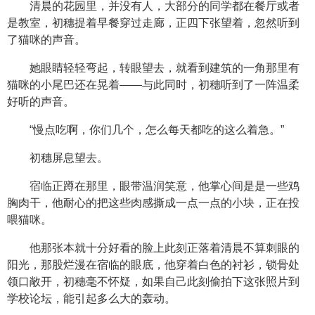
清晨的花园里，并没有人，大部分的同学都在餐厅或者
是教室，初穗提着早餐穿过走廊，正四下张望着，忽然听到
了猫咪的声音。
她眼睛轻轻弯起，转眼望去，就看到建筑的一角那里有
猫咪的小尾巴还在晃着——与此同时，初穗听到了一阵温柔
好听的声音。
“慢点吃啊，你们几个，怎么每天都吃的这么着急。”
初穗屏息望去。
宿临正蹲在那里，眼带温润笑意，他掌心间是是一些鸡
胸肉干，他耐心的把这些肉感撕成一点一点的小块，正在投
喂猫咪。
他那张本就十分好看的脸上此刻正落着清晨不算刺眼的
阳光，那股烂漫在宿临的眼底，他穿着白色的衬衫，锁骨处
领口敞开，初穗毫不怀疑，如果自己此刻偷拍下这张照片到
学校论坛，能引起多么大的轰动。