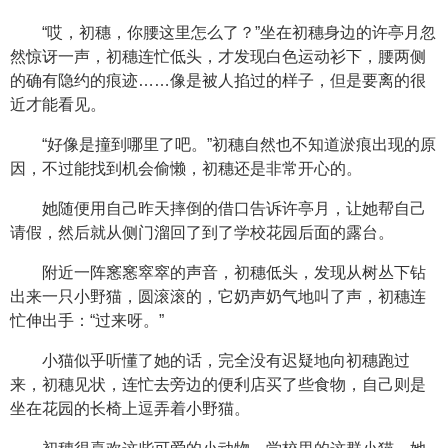
“哎，初穗，你腰这里怎么了？”坐在初穗身边的许亭月忽
然惊讶一声，初穗连忙低头，才发现白色运动衫下，腰两侧
的确有隐约的痕迹……像是被人掐过的样子，但是要离的很
近才能看见。
“好像是撞到哪里了吧。”初穗自然也不知道淤痕出现的原
因，不过能找到机会偷懒，初穗还是非常开心的。
她随便用自己昨天摔倒的借口告诉许亭月，让她帮自己
请假，然后就从侧门溜回了到了学校花园后面的露台。
附近一阵窸窸窣窣的声音，初穗低头，发现从树丛下钻
出来一只小野猫，圆滚滚的，它奶声奶气地叫了声，初穗连
忙伸出手：“过来呀。”
小猫似乎听懂了她的话，完全没有迟疑地向初穗跑过
来，初穗见状，连忙去旁边的便利店买了些食物，自己则是
坐在花园的长椅上逗弄着小野猫。