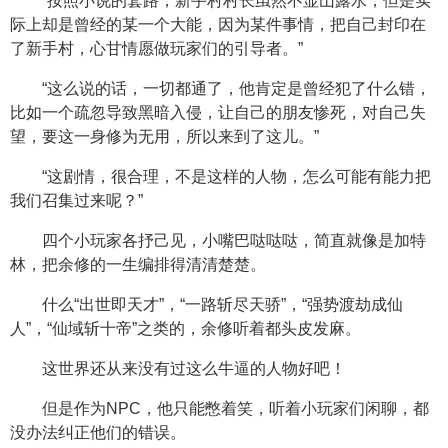
“按照小说的套路，新手村村长虽然不显山露水，但是实
际上却是曾经的某一个大能，因为某件事情，把自己封印在
了新手村，心甘情愿做玩家们的引导者。”
“这么说的话，一切都通了，他肯定是曾经犯了什么错，
比如一个疏忽导致黑暗入侵，让自己的朋友惨死，对自己失
望，要这一身修为无用，所以来到了这儿。”
“这剧情，很合理，不是这样的人物，怎么可能有能力把
我们召集过来呢？”
四个小玩家各抒己见，小嘴巴哒哒哒，简直就像是加特
林，把余修的一生编排得清清楚楚。
什么“出世即天才”，“一路斩尽天骄”，“强势渡劫成仙
人”，“仙域斩十帝”之类的，余修听着都头皮发麻。
这世界还从来没有过这么牛逼的人物好吧！
但是作为NPC，他只能憋着笑，听着小玩家们闲聊，都
没办法纠正他们的错误。