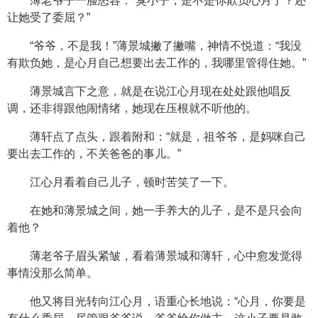
薄老爷子一脸怒容：“臭小子，是不是你欺负心月了？还
让她受了委屈？”
“爷爷，不是我！”薄景城撇了撇嘴，神情不悦道：“我没
有欺负她，是心月自己想要出去工作的，我哪里管得住她。”
薄景城言下之意，就是在说江心月现在处处跟他唱反
调，还非得跟他闹情绪，她现在压根就不听他的。
薄轩点了点头，跟着附和：“就是，祖爷爷，是妈咪自己
要出去工作的，不关爸爸的事儿。”
江心月看着自己儿子，顿时苦笑了一下。
在她和薄景城之间，她一手养大的儿子，是不是只会向
着他？
薄老爷子眉头紧皱，看着薄景城和薄轩，心中愈发觉得
事情没那么简单。
他又将目光转向江心月，语重心长地说：“心月，你要是