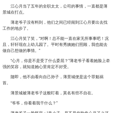
江心月当了五年的全职太太，公司的事情，一直都是薄
景城在打点。
薄老爷子没有料到，他们之间已经闹到江心月要出去找
工作的地步了。
江心月笑了笑，“对啊！总不能一直在家无所事事吧！况
且，轩轩现在上幼儿园了。平时有秀姨她们照顾，我也能去
做自己想做的事情。”
“心月，你是不是受了什么委屈？”薄老爷子看着她脸上牵
强的笑容，就知道她心里肯定不好受。
随即，他不由看向自己孙子，薄景城便是这个罪魁祸
首。
薄景城被薄老爷子这般盯着，莫名有些不自在。
“爷爷，你看着我干什么？”