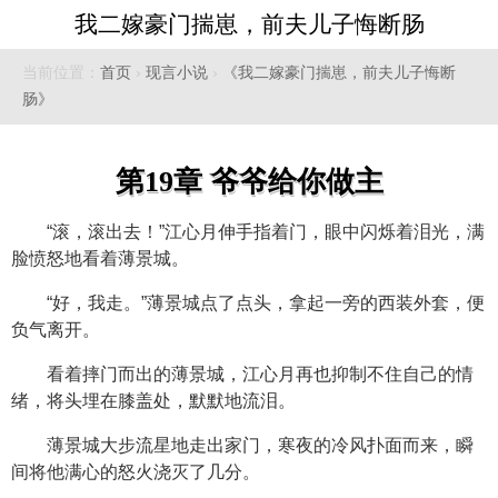
我二嫁豪门揣崽，前夫儿子悔断肠
当前位置：
首页
›
现言小说
›
《我二嫁豪门揣崽，前夫儿子悔断
肠》
第19章 爷爷给你做主
“滚，滚出去！”江心月伸手指着门，眼中闪烁着泪光，满
脸愤怒地看着薄景城。
“好，我走。”薄景城点了点头，拿起一旁的西装外套，便
负气离开。
看着摔门而出的薄景城，江心月再也抑制不住自己的情
绪，将头埋在膝盖处，默默地流泪。
薄景城大步流星地走出家门，寒夜的冷风扑面而来，瞬
间将他满心的怒火浇灭了几分。