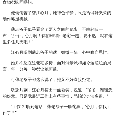
食物都味同嚼蜡。
他偷偷瞥了瞥江心月，她神色平静，只是给薄轩夹菜的
动作略显机械。
薄老爷子似乎看穿了两人之间的疏离，不由轻咳一
声：“那个，心月啊！你们难得回老宅一趟。要不然，就在这
里多住几天吧！”
江心月听到薄老爷子的话，微微一怔，心中暗自思忖。
她并不想在这老宅多待，面对薄景城和如今这尴尬的局
面，每一分每一秒都让她煎熬。
可薄老爷子都这么说了，她又不好直接拒绝。
犹豫片刻，江心月挤出一丝微笑，说道：“爷爷，谢谢您
的好意。只是我最近工作上有些事情，恐怕没办法多留。”
“工作？”听到这话，薄老爷子一脸诧异，“心月，你找工
作了？”