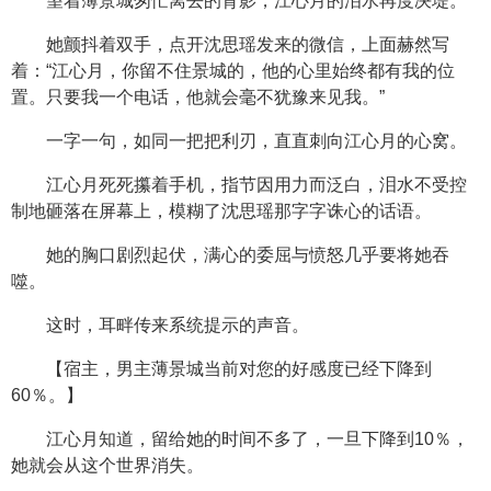
望着薄景城匆忙离去的背影，江心月的泪水再度决堤。
她颤抖着双手，点开沈思瑶发来的微信，上面赫然写
着：“江心月，你留不住景城的，他的心里始终都有我的位
置。只要我一个电话，他就会毫不犹豫来见我。”
一字一句，如同一把把利刃，直直刺向江心月的心窝。
江心月死死攥着手机，指节因用力而泛白，泪水不受控
制地砸落在屏幕上，模糊了沈思瑶那字字诛心的话语。
她的胸口剧烈起伏，满心的委屈与愤怒几乎要将她吞
噬。
这时，耳畔传来系统提示的声音。
【宿主，男主薄景城当前对您的好感度已经下降到
60％。】
江心月知道，留给她的时间不多了，一旦下降到10％，
她就会从这个世界消失。