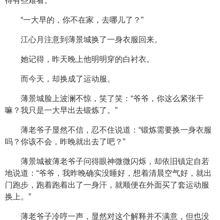
得有些难看。
“一大早的，你不在家，去哪儿了？”
江心月注意到薄景城换了一身衣服回来。
她记得，昨天晚上他明明穿的白衬衣。
而今天，却换成了运动服。
薄景城脸上波澜不惊，笑了笑：“爷爷，你这么紧张干
嘛？我只是一大早出去锻炼了。”
薄老爷子显然不信，忍不住说道：“锻炼需要换一身衣服
吗？你该不会，昨晚就出去了吧？”
薄景城被薄老爷子问得眼神微微闪烁，却依旧镇定自若
地说道：“爷爷，我昨晚确实没睡好，想着清晨空气好，就出
门跑步，跑着跑着出了一身汗，就顺便在外面买了套运动服
换上。”
薄老爷子冷哼一声，显然对这个解释并不满意，但也没