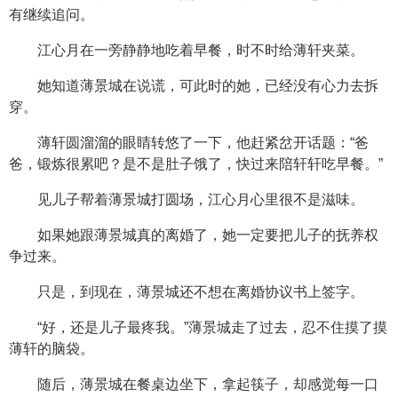
有继续追问。
江心月在一旁静静地吃着早餐，时不时给薄轩夹菜。
她知道薄景城在说谎，可此时的她，已经没有心力去拆
穿。
薄轩圆溜溜的眼睛转悠了一下，他赶紧岔开话题：“爸
爸，锻炼很累吧？是不是肚子饿了，快过来陪轩轩吃早餐。”
见儿子帮着薄景城打圆场，江心月心里很不是滋味。
如果她跟薄景城真的离婚了，她一定要把儿子的抚养权
争过来。
只是，到现在，薄景城还不想在离婚协议书上签字。
“好，还是儿子最疼我。”薄景城走了过去，忍不住摸了摸
薄轩的脑袋。
随后，薄景城在餐桌边坐下，拿起筷子，却感觉每一口