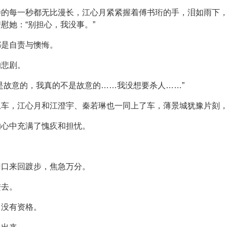
的每一秒都无比漫长，江心月紧紧握着傅书珩的手，泪如雨下，
慰她：“别担心，我没事。”
都是自责与懊悔。
的悲剧。
是故意的，我真的不是故意的……我没想要杀人……”
上车，江心月和江澄宇、秦若琳也一同上了车，薄景城犹豫片刻
的心中充满了愧疚和担忧。
门口来回踱步，焦急万分。
进去。
己没有资格。