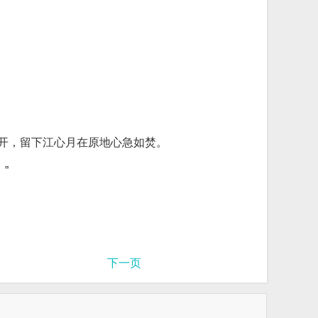
离开，留下江心月在原地心急如焚。
”
下一页