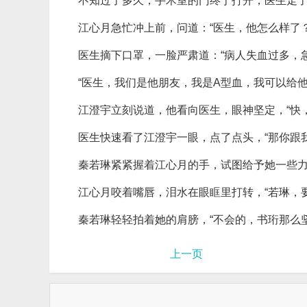
不知过了多久，手术室的门终于打开，医生走
江心月急忙冲上前，问道：“医生，他怎么样了？
医生摘下口罩，一脸严肃道：“病人失血过多，
“医生，我们是他朋友，我是A型血，我可以给他
江澄宇立刻说道，他看向医生，眼神坚定，“快
医生快速看了江澄宇一眼，点了点头，“那你跟
秦若琳紧紧握着江心月的手，试图给予她一些力
江心月咬着嘴唇，泪水在眼眶里打转，“若琳，
秦若琳轻轻拍着她的肩膀，“不会的，书珩那么
上一页