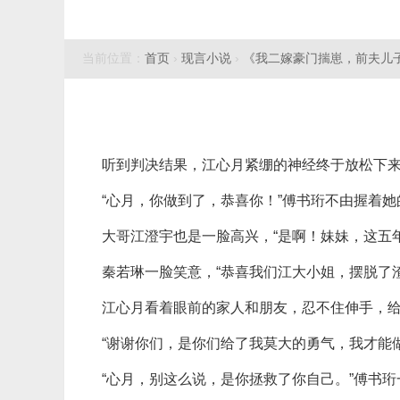
当前位置：
首页
›
现言小说
›
《我二嫁豪门揣崽，前夫儿
听到判决结果，江心月紧绷的神经终于放松下
“心月，你做到了，恭喜你！”傅书珩不由握着
大哥江澄宇也是一脸高兴，“是啊！妹妹，这五
秦若琳一脸笑意，“恭喜我们江大小姐，摆脱了
江心月看着眼前的家人和朋友，忍不住伸手，
“谢谢你们，是你们给了我莫大的勇气，我才能
“心月，别这么说，是你拯救了你自己。”傅书