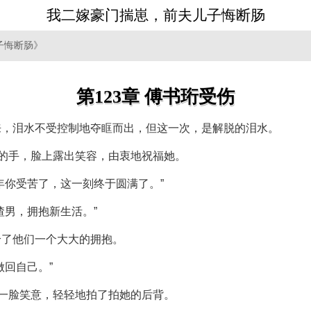
我二嫁豪门揣崽，前夫儿子悔断肠
子悔断肠》
第123章 傅书珩受伤
来，泪水不受控制地夺眶而出，但这一次，是解脱的泪水。
她的手，脸上露出笑容，由衷地祝福她。
年你受苦了，这一刻终于圆满了。”
渣男，拥抱新生活。”
给了他们一个大大的拥抱。
做回自己。”
珩一脸笑意，轻轻地拍了拍她的后背。