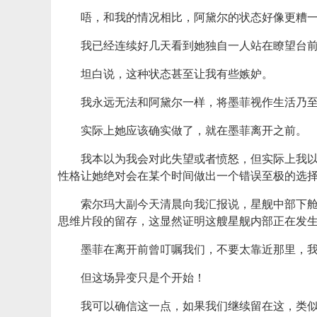
唔，和我的情况相比，阿黛尔的状态好像更糟
我已经连续好几天看到她独自一人站在瞭望台前
坦白说，这种状态甚至让我有些嫉妒。
我永远无法和阿黛尔一样，将墨菲视作生活乃
实际上她应该确实做了，就在墨菲离开之前。
我本以为我会对此失望或者愤怒，但实际上我
性格让她绝对会在某个时间做出一个错误至极的选
索尔玛大副今天清晨向我汇报说，星舰中部下
思维片段的留存，这显然证明这艘星舰内部正在发
墨菲在离开前曾叮嘱我们，不要太靠近那里，
但这场异变只是个开始！
我可以确信这一点，如果我们继续留在这，类似