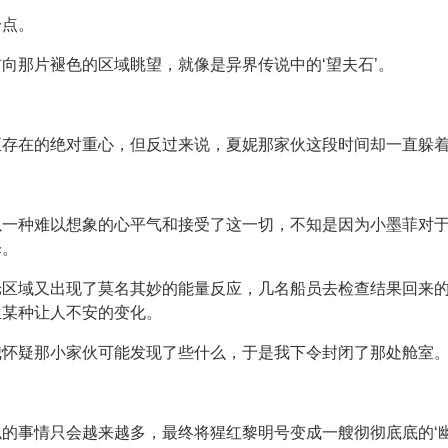
一点。
向那片褪色的区域眺望，就像是异界传说中的‘望夫石’。
至存在的绝对重心，但反过来说，夏妮那家伙这段时间却一直躲
以一种难以想象的心平气和接受了这一切，不知是因为小墨菲对
择。
舱区域又出现了莫名其妙的能量反应，几名船员去检查结果回来
生某种让人不安的变化。
我怀疑那小家伙可能发现了些什么，于是我下令封闭了那处舱室
的事情只会越来越多，最终将猩红黎明号变成一艘彻彻底底的‘幽