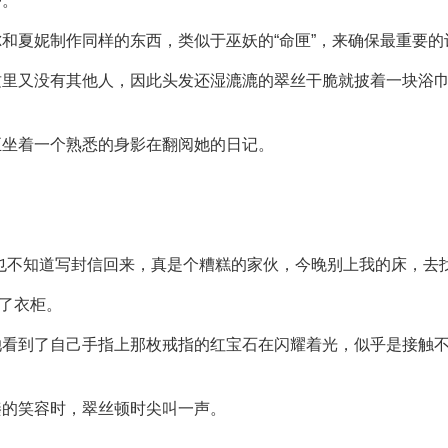
护。
和夏妮制作同样的东西，类似于巫妖的“命匣”，来确保最重要
这里又没有其他人，因此头发还湿漉漉的翠丝干脆就披着一块浴
正坐着一个熟悉的身影在翻阅她的日记。
也不知道写封信回来，真是个糟糕的家伙，今晚别上我的床，去找
开了衣柜。
她看到了自己手指上那枚戒指的红宝石在闪耀着光，似乎是接触
揍的笑容时，翠丝顿时尖叫一声。