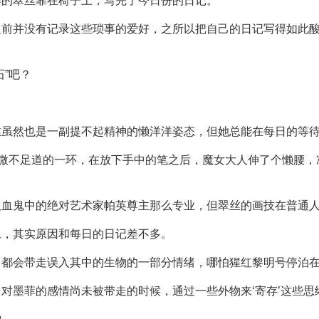
洋的翠丝靠在椅子上，写完了今日份的日记。
之前并没有记录这些琐事的爱好，之所以把自己的日记写得如此
”吧？
丝虽然也是一副提不起精神的懒洋洋姿态，但她总能在每日的等
中微不足道的一环，在放下手中的笔之后，魔女大人伸了个懒腰
吸血鬼中的绝对艺术家帕英尊主那么专业，但翠丝的画技在普通
像，其实原因和每日的日记差不多。
，都会带走误入其中的生物的一部分情绪，哪怕猩红黎明号停泊
对墨菲的感情尚未被带走的时候，通过一些外物来‘寄存’这些思