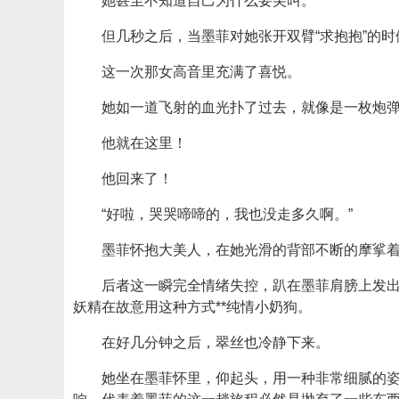
她甚至不知道自己为什么要尖叫。
但几秒之后，当墨菲对她张开双臂“求抱抱”的
这一次那女高音里充满了喜悦。
她如一道飞射的血光扑了过去，就像是一枚炮
他就在这里！
他回来了！
“好啦，哭哭啼啼的，我也没走多久啊。”
墨菲怀抱大美人，在她光滑的背部不断的摩挲
后者这一瞬完全情绪失控，趴在墨菲肩膀上发
妖精在故意用这种方式**纯情小奶狗。
在好几分钟之后，翠丝也冷静下来。
她坐在墨菲怀里，仰起头，用一种非常细腻的