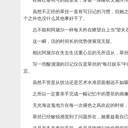
在猩红黎明号的舱室里，穿着一身睡衣又懒洋
虽然不正经的翠丝一直有写日记的习惯，但她
个之外也没什么其他事好干了。
总不能和阿黛尔一样每天杵在瞭望台上当“望夫石
这一瞬，活的时间长的优势便展现无疑。
相比阿黛尔在失去生活重心后的无所适从，翠
写一些酸溜溜的日记仅仅是翠丝的“每日娱乐”
定。
虽然不管是从技法还是艺术水准层面都远不如
之所以一定要亲手完成一幅记忆中的墨菲的画
无光海这鬼地方在每一次褪色之风吹起的时候
翠丝已经敏锐感觉到了问题所在，她要趁着自己