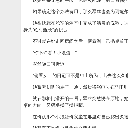
这是有备无患的手段，也是灵能师们的自我保
如果确定这个办法有用，那么翠丝也会为阿黛尔
她很快就在舱室的浴室中完成了清晨的洗漱，
身为“临时舰长”的职责。
不过就在她走回房间之后，便看到自己书桌前
“你不许看！小混蛋！”
翠丝随口呵斥道：
“偷看女士的日记可不是绅士所为，出去这么久
她絮絮叨叨的骂了一通，然后将浴巾丢在**打
就在那柜门滑开的一瞬，翠丝突然愣在原地，
桌的方向，又狠狠揉了揉眼睛。
在确认那个小混蛋确实坐在那里对自己露出欠