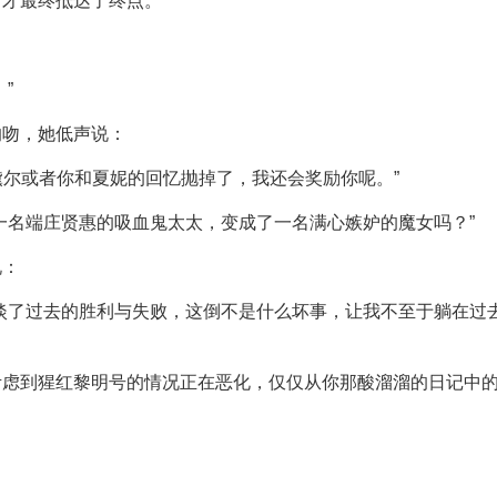
西才最终抵达了终点。
”
的吻，她低声说：
阿黛尔或者你和夏妮的回忆抛掉了，我还会奖励你呢。”
一名端庄贤惠的吸血鬼太太，变成了一名满心嫉妒的魔女吗？”
说：
淡了过去的胜利与失败，这倒不是什么坏事，让我不至于躺在过
考虑到猩红黎明号的情况正在恶化，仅仅从你那酸溜溜的日记中