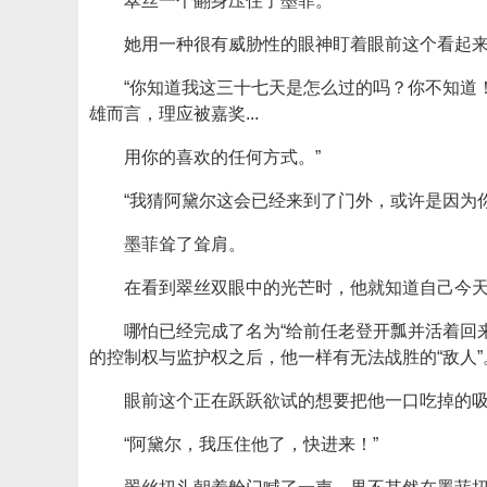
翠丝一个翻身压住了墨菲。
她用一种很有威胁性的眼神盯着眼前这个看起
“你知道我这三十七天是怎么过的吗？你不知道
雄而言，理应被嘉奖...
用你的喜欢的任何方式。”
“我猜阿黛尔这会已经来到了门外，或许是因为
墨菲耸了耸肩。
在看到翠丝双眼中的光芒时，他就知道自己今天
哪怕已经完成了名为“给前任老登开瓢并活着回
的控制权与监护权之后，他一样有无法战胜的“敌人”
眼前这个正在跃跃欲试的想要把他一口吃掉的吸
“阿黛尔，我压住他了，快进来！”