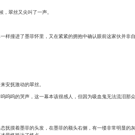
时候，翠丝又尖叫了一声。
弹一样撞进了墨菲怀里，又在紧紧的拥抱中确认眼前这家伙并非
着来安抚激动的翠丝。
出呜呜呜的哭声，这一幕本该很感人，但因为吸血鬼无法流泪那
姿态抚摸着墨菲的头发，在墨菲的额头右侧，有一缕非常明显的