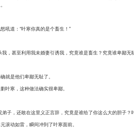
里。
怒吼道：“叶寒你真的是个畜生！”
杀我，甚至利用我未婚妻引诱我，究竟谁是畜生？究竟谁卑鄙无
的确就是他们卑鄙无耻了。
围剿叶寒，这种做法确实很卑鄙。
院弟子，还敢在这里义正言辞，究竟是谁给了你这么大的胆子？
真元滚动如雷，瞬间冲到了叶寒面前。