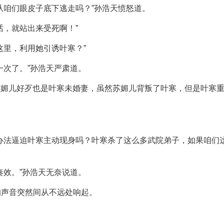
从咱们眼皮子底下逃走吗？”孙浩天愤怒道。
话，就站出来受死啊！”
这里，利用她引诱叶寒？”
一次了。”孙浩天严肃道。
，苏媚儿好歹也是叶寒未婚妻，虽然苏媚儿背叛了叶寒，但是叶寒
办法逼迫叶寒主动现身吗？叶寒杀了这么多武院弟子，如果咱们
奏效。”孙浩天无奈说道。
的声音突然间从不远处响起。