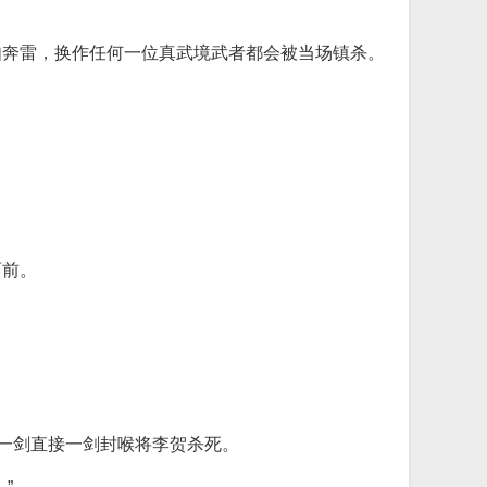
如奔雷，换作任何一位真武境武者都会被当场镇杀。
面前。
这一剑直接一剑封喉将李贺杀死。