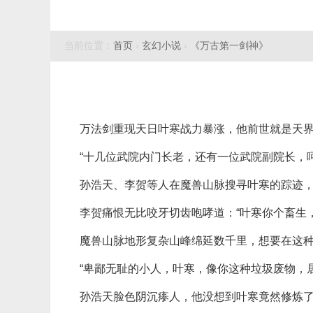
当前位置：
首页
›
玄幻小说
›
《万古第一剑神》
万法剑重现天日叶寒战力暴涨，他前世就是天
“十几位武院内门长老，还有一位武院副院长，
孙浩天、李贺等人在魔兽山脉搜寻叶寒的踪迹
李贺痛恨无比咬牙切齿咆哮道：“叶寒你个畜生
魔兽山脉地形复杂山峰绵延数千里，想要在这
“卑鄙无耻的小人，叶寒，像你这种垃圾废物，
孙浩天脸色阴沉瘆人，他没想到叶寒竟然修炼