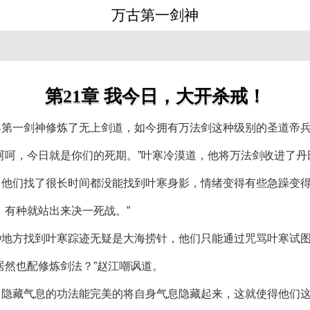
万古第一剑神
第21章 我今日，大开杀戒！
界第一剑神修炼了无上剑道，如今拥有万法剑这种级别的圣道帝
呵呵，今日就是你们的死期。”叶寒冷漠道，他将万法剑收进了
，他们找了很长时间都没能找到叶寒身影，情绪变得有些急躁变
，有种就站出来决一死战。”
种地方找到叶寒踪迹无疑是大海捞针，他们只能通过咒骂叶寒试
居然也配修炼剑法？”赵江嘲讽道。
了隐藏气息的功法能完美的将自身气息隐藏起来，这就使得他们