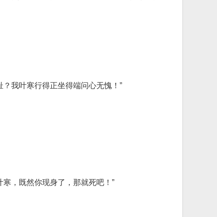
耻？我叶寒行得正坐得端问心无愧！”
叶寒，既然你现身了，那就死吧！”