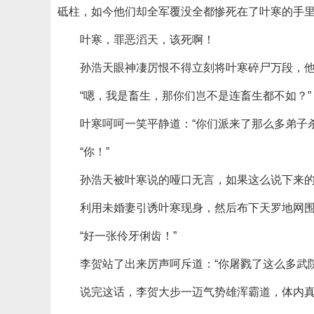
砥柱，如今他们却全军覆没全都惨死在了叶寒的手
叶寒，罪恶滔天，该死啊！
孙浩天眼神凄厉恨不得立刻将叶寒碎尸万段，他
“嗯，我是畜生，那你们岂不是连畜生都不如？”
叶寒呵呵一笑平静道：“你们派来了那么多弟子
“你！”
孙浩天被叶寒说的哑口无言，如果这么说下来
利用未婚妻引诱叶寒现身，然后布下天罗地网
“好一张伶牙俐齿！”
李贺站了出来厉声呵斥道：“你屠戮了这么多武
说完这话，李贺大步一迈气势雄浑霸道，体内