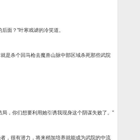
的后面？”叶寒戏谑的冷笑道。
情就是杀个回马枪去魔兽山脉中部区域杀死那些武院
结局，你们想要利用她引诱我现身这个阴谋失败了。”
强者，很有潜力，将来稍加培养就能成为武院的中流