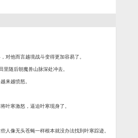
兵，对他而言越境战斗变得更加容易了。
丹田里随后朝魔兽山脉深处冲去。
得越来越愤怒。
图将叶寒激怒，逼迫叶寒现身了。
这些人像无头苍蝇一样根本就没办法找到叶寒踪迹。