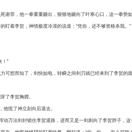
以死谢罪，他一拳重重砸出，狠狠地砸向了叶寒心口，这一拳势
的盯着李贺，神情极度冷漠的说道：“凭你，还不够资格杀我。”
！”
威力可想而知了，剑快如电，转瞬之间剑刃就已经来到了李贺的
刺穿了李贺胸膛。
涌，他慌了神立刻向后退去。
他挥动万法剑封锁住李贺退路，进而又是一剑刺向了李贺脖子，