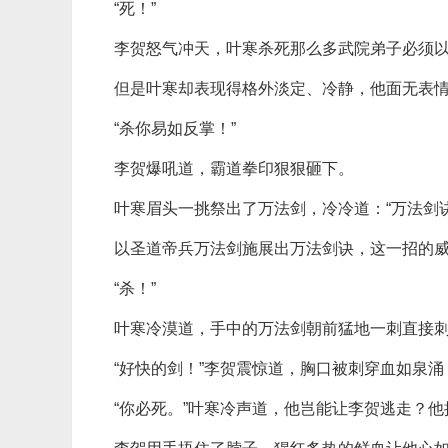
“死！”
李贺怒气冲天，叶寒杀死那么多武院弟子必须
但是叶寒却表现得格外淡定、冷静，他面无表情
“杀你易如反掌！”
李贺爆吼道，霸道拳印狠狠砸下。
叶寒眉头一挑祭出了万法剑，冷冷道：“万法剑诀
以圣道帝兵万法剑施展出万法剑诀，这一招的
“杀！”
叶寒冷漠道，手中的万法剑朝前猛地一刺直接
“好快的剑！”李贺震惊道，胸口被刺穿血如泉
“你必死。”叶寒冷声道，他岂能让李贺逃走？