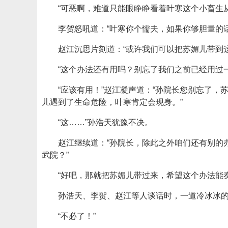
“可恶啊，难道只能眼睁睁看着叶寒这个小畜生
李贺怒吼道：“叶寒你个懦夫，如果你够胆量的
赵江沉思片刻道：“或许我们可以把苏媚儿带到
“这个办法还有用吗？别忘了我们之前已经用过
“应该有用！”赵江凝声道：“孙院长您别忘了
儿遇到了生命危险，叶寒肯定会现身。”
“这……”孙浩天犹豫不决。
赵江继续道：“孙院长，除此之外咱们还有别的
武院？”
“好吧，那就把苏媚儿带过来，希望这个办法能
孙浩天、李贺、赵江等人谈话时，一道冷冰冰
“不必了！”