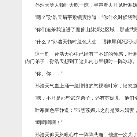
孙浩天等人顿时大吃一惊，寻声看去只见叶寒
“嗯？”孙浩天眉宇紧锁震惊道：“你什么时候绕
“你们追杀我追进了魔兽山脉深处区域，那些武
“什么？”孙浩天顿时脸色大变，眼神犀利死死地
这一刻，孙浩天心中已经有了不好的预感，叶
内门弟子，孙浩天想到了这儿内心里顿时一阵冰凉
“你、你……”
孙浩天气血上涌一脸憎恨的怒视着叶寒，愤怒道
“嗯，不只是那些武院弟子，还有苏媚儿，他们
叶寒面色平静道：“虽然苏媚儿之前是我未婚妻
“啊啊啊啊！”
孙浩天仰天怒吼心中一阵阵悲痛，他这一次为