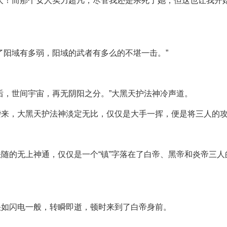
人！而那个女人实力超凡，尽管我还是杀死了她，但这也让我开
了阳域有多弱，阳域的武者有多么的不堪一击。”
后，世间宇宙，再无阴阳之分。”大黑天护法神冷声道。
袭来，大黑天护法神淡定无比，仅仅是大手一挥，便是将三人的
随的无上神通，仅仅是一个“镇”字落在了白帝、黑帝和炎帝三
快如闪电一般，转瞬即逝，顿时来到了白帝身前。