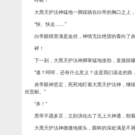
咔嚓！
大黑天护法神猛地一脚踩踏在白帝的胸口之上
“快、快走……”
白帝眼睛里满是血丝，神情无比绝望的看向了
砰！
下一刻，大黑天护法神脚掌猛地使劲，直接踩
“逃？呵呵，还有什么意义？这是我们该走的路
炎帝眼神坚定，死死地盯着大黑天护法神，继续
丝贡献。”
“杀！”
黑帝不愿多言，立刻演化出了无上大神通，朝
大黑天护法神微微地摇头，眼眸的深处满是不