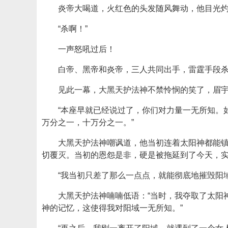
炎帝大喝道，火红色的头发随风舞动，他目光
“杀啊！”
一声怒吼过后！
白帝、黑帝和炎帝，三人共同出手，雷霆手段杀
见此一幕，大黑天护法神不禁怜悯的笑了，眉
“本座早就已经说过了，你们对力量一无所知。
万分之一，十万分之一。”
大黑天护法神嘲讽道，他当初连着太阳神都能
切覆灭。当初的恩怨是非，硬是被拖延到了今天，
“我当初只差了那么一点点，就能彻底地摧毁阳域
大黑天护法神喃喃低语：“当时，我夺取了太阳
神的记忆，这使得我对阳域一无所知。”