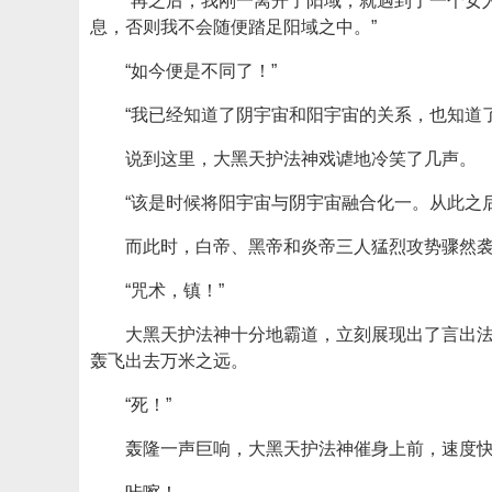
“再之后，我刚一离开了阳域，就遇到了一个女
息，否则我不会随便踏足阳域之中。”
“如今便是不同了！”
“我已经知道了阴宇宙和阳宇宙的关系，也知道
说到这里，大黑天护法神戏谑地冷笑了几声。
“该是时候将阳宇宙与阴宇宙融合化一。从此之
而此时，白帝、黑帝和炎帝三人猛烈攻势骤然
“咒术，镇！”
大黑天护法神十分地霸道，立刻展现出了言出法
轰飞出去万米之远。
“死！”
轰隆一声巨响，大黑天护法神催身上前，速度