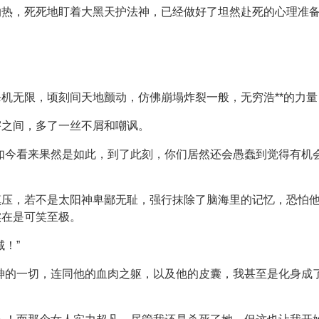
灼热，死死地盯着大黑天护法神，已经做好了坦然赴死的心理准
机无限，顷刻间天地颤动，仿佛崩塌炸裂一般，无穷浩**的力
宇之间，多了一丝不屑和嘲讽。
如今看来果然是如此，到了此刻，你们居然还会愚蠢到觉得有机
镇压，若不是太阳神卑鄙无耻，强行抹除了脑海里的记忆，恐怕
实在是可笑至极。
！”
神的一切，连同他的血肉之躯，以及他的皮囊，我甚至是化身成