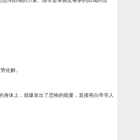
始忌惮阳域的力量。除非是掌握足够多的阳域的信
攻势化解。
人的身体上，就爆发出了恐怖的能量，直接将白帝等人