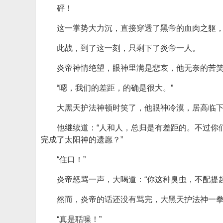
砰！
这一掌势大力沉，直接穿透了黑帝的血肉之躯
此战，到了这一刻，只剩下了炎帝一人。
炎帝神情绝望，眼神里满是悲哀，他无奈的苦笑
“嗯，我们的差距，的确是很大。”
大黑天护法神顿时笑了，他眼神冷漠，居高临
他继续道：“人和人，总归是有差距的。不过你
完成了太阳神的遗愿？”
“住口！”
炎帝怒骂一声，大喝道：“你这种臭虫，不配提
然而，炎帝的话还没有骂完，大黑天护法神一
“真是聒噪！”