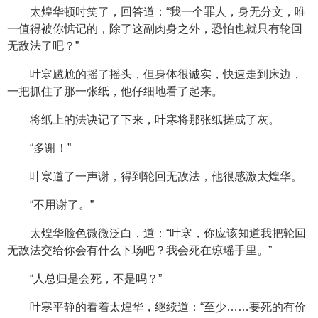
太煌华顿时笑了，回答道：“我一个罪人，身无分文，唯
一值得被你惦记的，除了这副肉身之外，恐怕也就只有轮回
无敌法了吧？”
叶寒尴尬的摇了摇头，但身体很诚实，快速走到床边，
一把抓住了那一张纸，他仔细地看了起来。
将纸上的法诀记了下来，叶寒将那张纸搓成了灰。
“多谢！”
叶寒道了一声谢，得到轮回无敌法，他很感激太煌华。
“不用谢了。”
太煌华脸色微微泛白，道：“叶寒，你应该知道我把轮回
无敌法交给你会有什么下场吧？我会死在琼瑶手里。”
“人总归是会死，不是吗？”
叶寒平静的看着太煌华，继续道：“至少……要死的有价