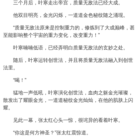
三个月后，叶寒走出帝宫，质量无敌法已经大成。
他双目明亮，金光闪烁，一道道金色秘纹随之涌现。
“质量无敌法原来是控制重力的，修炼到了大成巅峰，甚
至能影响整个宇宙的重力变化，改变重力！”
叶寒喃喃低语，已经弄明白质量无敌法的玄妙之处。
随后，叶寒运转创世法，并且将质量无敌法融入到创世
法里。
“喝！”
猛地一声低吼，叶寒演化创世法，血肉之躯金光璀璨，
散发出了耀眼金光，一道道秘纹金光灿灿，在他的肌肤上闪
耀。
见此一幕，张太红心头一惊，很诧异的看着叶寒。
“你这是何方神圣？”张太红震惊道。