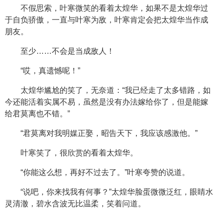
不假思索，叶寒微笑的看着太煌华，如果不是太煌华过
于自负骄傲，一直与叶寒为敌，叶寒肯定会把太煌华当作成
朋友。
至少……不会是当成敌人！
“哎，真遗憾呢！”
太煌华尴尬的笑了，无奈道：“我已经走了太多错路，如
今还能活着实属不易，虽然是没有办法嫁给你了，但是能嫁
给君莫离也不错。”
“君莫离对我明媒正娶，昭告天下，我应该感激他。”
叶寒笑了，很欣赏的看着太煌华。
“你能这么想，再好不过去了。”叶寒夸赞的说道。
“说吧，你来找我有何事？”太煌华脸蛋微微泛红，眼睛水
灵清澈，碧水含波无比温柔，笑着问道。