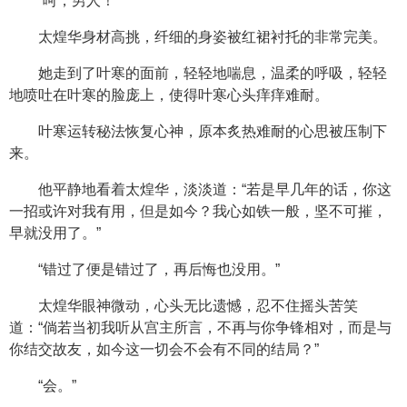
“呵，男人！”
太煌华身材高挑，纤细的身姿被红裙衬托的非常完美。
她走到了叶寒的面前，轻轻地喘息，温柔的呼吸，轻轻
地喷吐在叶寒的脸庞上，使得叶寒心头痒痒难耐。
叶寒运转秘法恢复心神，原本炙热难耐的心思被压制下
来。
他平静地看着太煌华，淡淡道：“若是早几年的话，你这
一招或许对我有用，但是如今？我心如铁一般，坚不可摧，
早就没用了。”
“错过了便是错过了，再后悔也没用。”
太煌华眼神微动，心头无比遗憾，忍不住摇头苦笑
道：“倘若当初我听从宫主所言，不再与你争锋相对，而是与
你结交故友，如今这一切会不会有不同的结局？”
“会。”