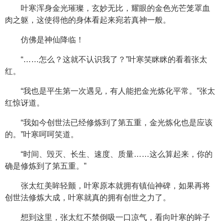
叶寒浑身金光璀璨，玄妙无比，耀眼的金色光芒笼罩血
肉之躯，这使得他的身体看起来宛若真神一般。
仿佛是神仙降临！
“……怎么？这就不认识我了？”叶寒笑眯眯的看着张太
红。
“我也是平生第一次遇见，有人能把金光炼化平常。”张太
红惊讶道。
“我如今创世法已经修炼到了第五重，金光炼化也是应该
的。”叶寒呵呵笑道。
“时间、毁灭、长生、速度、质量……这么算起来，你的
确是修炼到了第五重。”
张太红美眸轻颤，叶寒原本就拥有镇仙神碑，如果再将
创世法修炼大成，叶寒就真的拥有创世之力了。
想到这里，张太红不禁倒吸一口凉气，看向叶寒的眸子