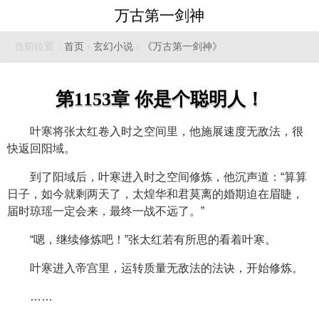
万古第一剑神
当前位置：
首页
›
玄幻小说
›
《万古第一剑神》
第1153章 你是个聪明人！
叶寒将张太红卷入时之空间里，他施展速度无敌法，很
快返回阳域。
到了阳域后，叶寒进入时之空间修炼，他沉声道：“算算
日子，如今就剩两天了，太煌华和君莫离的婚期迫在眉睫，
届时琼瑶一定会来，最终一战不远了。”
“嗯，继续修炼吧！”张太红若有所思的看着叶寒。
叶寒进入帝宫里，运转质量无敌法的法诀，开始修炼。
……