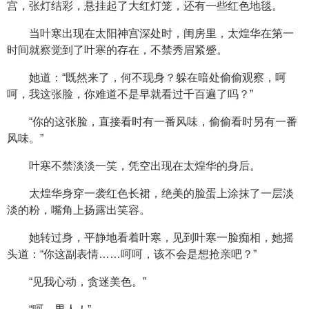
宫，张灯结彩，悬挂起了大红灯笼，还有一些红色地毯。
当叶寒出现在太阳神宫深处时，闺房里，太煌华在第一
时间就察觉到了叶寒的存在，不禁秀眉紧蹙。
她道：“既然来了，何不现身？躲在暗处偷偷观察，呵
呵，我这张脸，你难道不是早就看过千百遍了吗？”
“你的这张脸，直接看时有一番风味，偷偷看时另有一番
风味。”
叶寒不禁淡淡一笑，凭空出现在太煌华的身后。
太煌华身穿一袭红色长裙，绝美的脸蛋上涂抹了一层淡
淡的粉，嘴角上扬露出笑容。
她转过身，平静地看着叶寒，见到叶寒一脸痴相，她摇
头道：“你这副表情……呵呵，该不会是想抢亲吧？”
“见我心动，贪迷美色。”