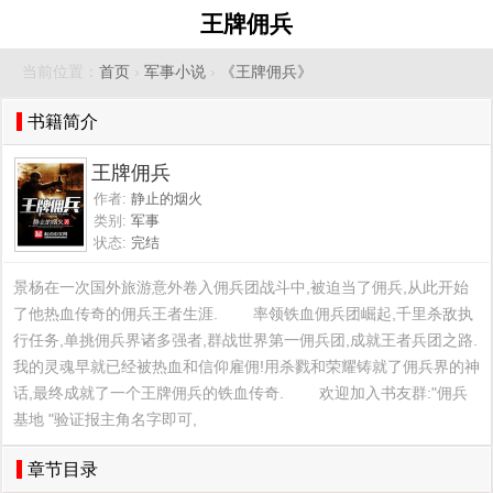
王牌佣兵
当前位置：
首页
›
军事小说
›
《王牌佣兵》
书籍简介
王牌佣兵
作者:
静止的烟火
类别:
军事
状态:
完结
景杨在一次国外旅游意外卷入佣兵团战斗中,被迫当了佣兵,从此开始
了他热血传奇的佣兵王者生涯.        率领铁血佣兵团崛起,千里杀敌执
行任务,单挑佣兵界诸多强者,群战世界第一佣兵团,成就王者兵团之路.        
我的灵魂早就已经被热血和信仰雇佣!用杀戮和荣耀铸就了佣兵界的神
话,最终成就了一个王牌佣兵的铁血传奇.        欢迎加入书友群:"佣兵
基地 "验证报主角名字即可,
章节目录